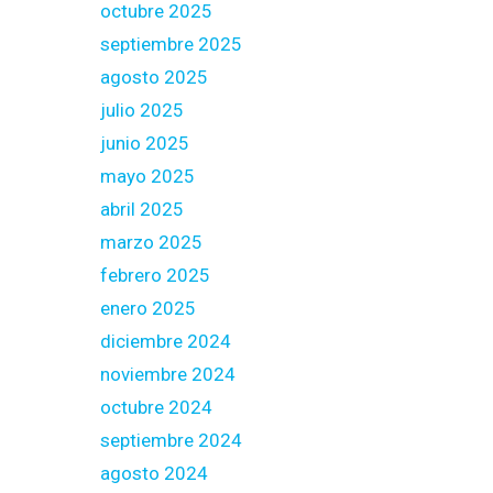
octubre 2025
septiembre 2025
agosto 2025
julio 2025
junio 2025
mayo 2025
abril 2025
marzo 2025
febrero 2025
enero 2025
diciembre 2024
noviembre 2024
octubre 2024
septiembre 2024
agosto 2024