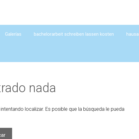
Galerías
bachelorarbeit schreiben lassen kosten
hausar
trado nada
ntentando localizar. Es posible que la búsqueda le pueda