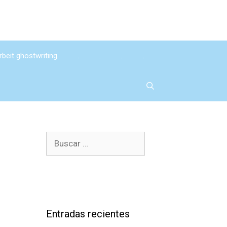
beit ghostwriting
.
.
.
.
Buscar
B
u
s
c
a
r
Entradas recientes
: