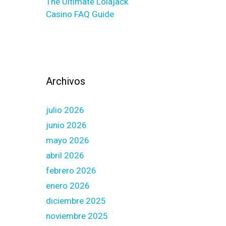
The Ultimate Lolajack
Casino FAQ Guide
Archivos
julio 2026
junio 2026
mayo 2026
abril 2026
febrero 2026
enero 2026
diciembre 2025
noviembre 2025