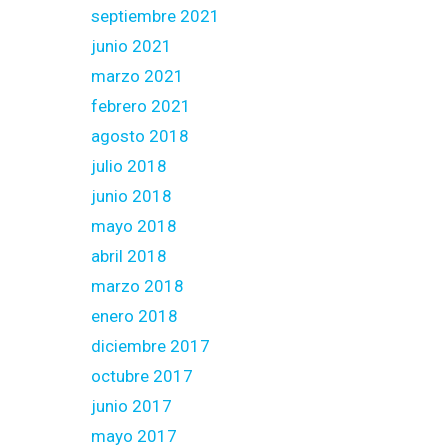
septiembre 2021
junio 2021
marzo 2021
febrero 2021
agosto 2018
julio 2018
junio 2018
mayo 2018
abril 2018
marzo 2018
enero 2018
diciembre 2017
octubre 2017
junio 2017
mayo 2017