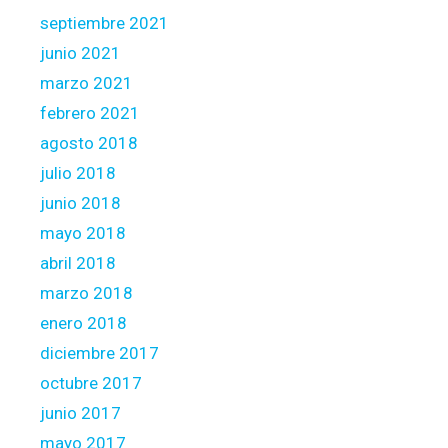
septiembre 2021
junio 2021
marzo 2021
febrero 2021
agosto 2018
julio 2018
junio 2018
mayo 2018
abril 2018
marzo 2018
enero 2018
diciembre 2017
octubre 2017
junio 2017
mayo 2017