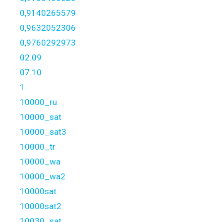
0,9140265579
0,9632052306
0,9760292973
02.09
07.10
1
10000_ru
10000_sat
10000_sat3
10000_tr
10000_wa
10000_wa2
10000sat
10000sat2
10030_sat