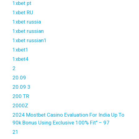
1xbet pt
1xbet RU
1xbet russia
1xbet russian
1xbet russian1
1xbet1
1xbet4
2
20.09
20.09 3
200 TR
2000Z
2024 Mostbet Casino Evaluation For India Up To
90k Bonus Using Exclusive 100% Fit" – 97
21