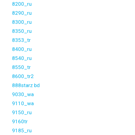
8200_ru
8290_ru
8300_ru
8350_ru
8353_tr
8400_ru
8540_ru
8550_tr
8600_tr2
888starz bd
9030_wa
9110_wa
9150_ru
9160tr
9185_ru