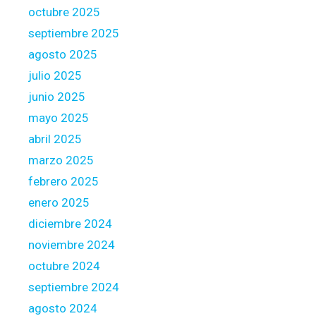
octubre 2025
septiembre 2025
agosto 2025
julio 2025
junio 2025
mayo 2025
abril 2025
marzo 2025
febrero 2025
enero 2025
diciembre 2024
noviembre 2024
octubre 2024
septiembre 2024
agosto 2024