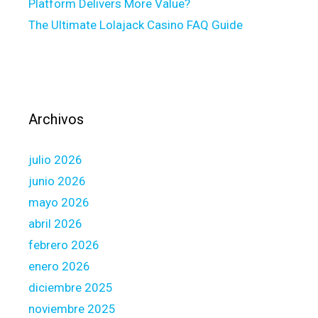
Platform Delivers More Value?
The Ultimate Lolajack Casino FAQ Guide
Archivos
julio 2026
junio 2026
mayo 2026
abril 2026
febrero 2026
enero 2026
diciembre 2025
noviembre 2025