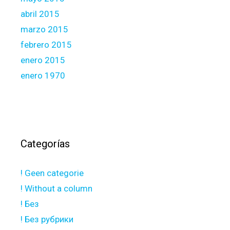
abril 2015
marzo 2015
febrero 2015
enero 2015
enero 1970
Categorías
! Geen categorie
! Without a column
! Без
! Без рубрики