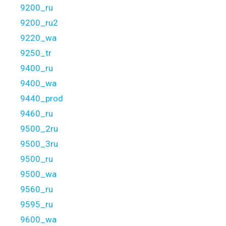
9200_ru
9200_ru2
9220_wa
9250_tr
9400_ru
9400_wa
9440_prod
9460_ru
9500_2ru
9500_3ru
9500_ru
9500_wa
9560_ru
9595_ru
9600_wa