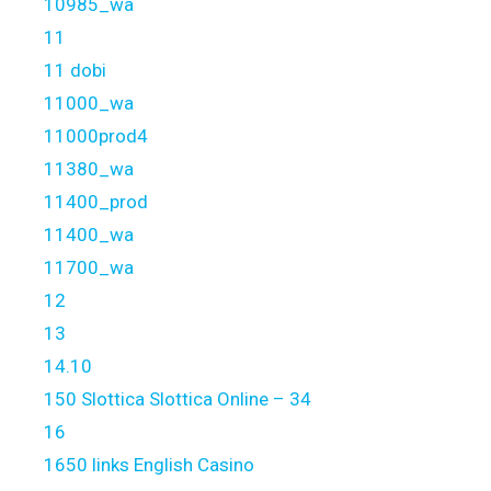
10985_wa
11
11 dobi
11000_wa
11000prod4
11380_wa
11400_prod
11400_wa
11700_wa
12
13
14.10
150 Slottica Slottica Online – 34
16
1650 links English Casino