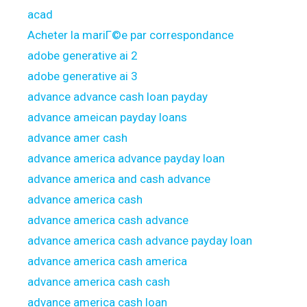
acad
Acheter la mariГ©e par correspondance
adobe generative ai 2
adobe generative ai 3
advance advance cash loan payday
advance ameican payday loans
advance amer cash
advance america advance payday loan
advance america and cash advance
advance america cash
advance america cash advance
advance america cash advance payday loan
advance america cash america
advance america cash cash
advance america cash loan