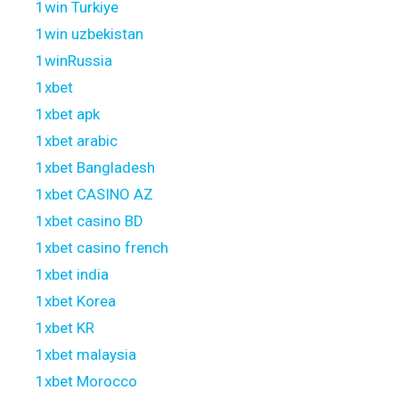
1win Turkiye
1win uzbekistan
1winRussia
1xbet
1xbet apk
1xbet arabic
1xbet Bangladesh
1xbet CASINO AZ
1xbet casino BD
1xbet casino french
1xbet india
1xbet Korea
1xbet KR
1xbet malaysia
1xbet Morocco