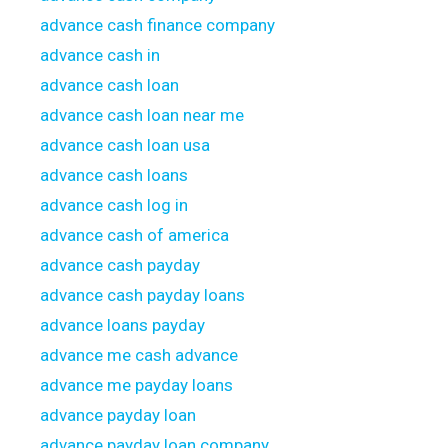
advance cash finance company
advance cash in
advance cash loan
advance cash loan near me
advance cash loan usa
advance cash loans
advance cash log in
advance cash of america
advance cash payday
advance cash payday loans
advance loans payday
advance me cash advance
advance me payday loans
advance payday loan
advance payday loan company