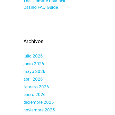
The Ultimate Lolajack
Casino FAQ Guide
Archivos
julio 2026
junio 2026
mayo 2026
abril 2026
febrero 2026
enero 2026
diciembre 2025
noviembre 2025