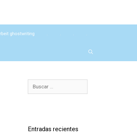
beit ghostwriting
.
.
.
.
Buscar
B
u
s
c
a
r
Entradas recientes
: