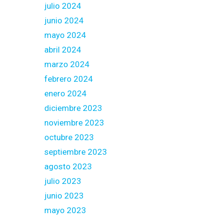
julio 2024
junio 2024
mayo 2024
abril 2024
marzo 2024
febrero 2024
enero 2024
diciembre 2023
noviembre 2023
octubre 2023
septiembre 2023
agosto 2023
julio 2023
junio 2023
mayo 2023