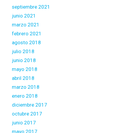
septiembre 2021
junio 2021
marzo 2021
febrero 2021
agosto 2018
julio 2018
junio 2018
mayo 2018
abril 2018
marzo 2018
enero 2018
diciembre 2017
octubre 2017
junio 2017
mayo 2017