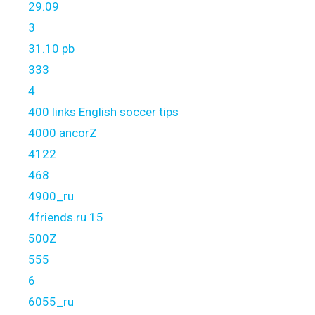
29.09
3
31.10 pb
333
4
400 links English soccer tips
4000 ancorZ
4122
468
4900_ru
4friends.ru 15
500Z
555
6
6055_ru