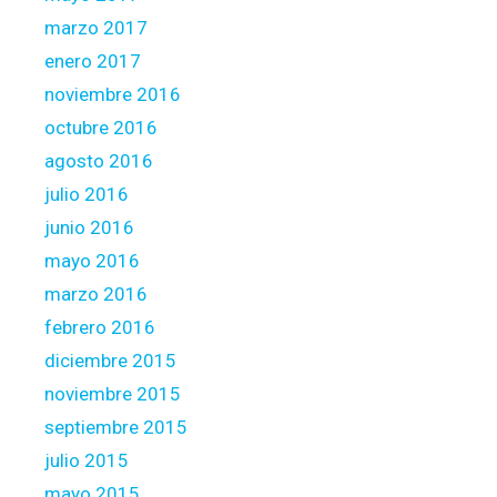
marzo 2017
enero 2017
noviembre 2016
octubre 2016
agosto 2016
julio 2016
junio 2016
mayo 2016
marzo 2016
febrero 2016
diciembre 2015
noviembre 2015
septiembre 2015
julio 2015
mayo 2015