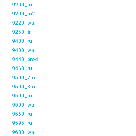
9200_ru
9200_ru2
9220_wa
9250_tr
9400_ru
9400_wa
9440_prod
9460_ru
9500_2ru
9500_3ru
9500_ru
9500_wa
9560_ru
9595_ru
9600_wa