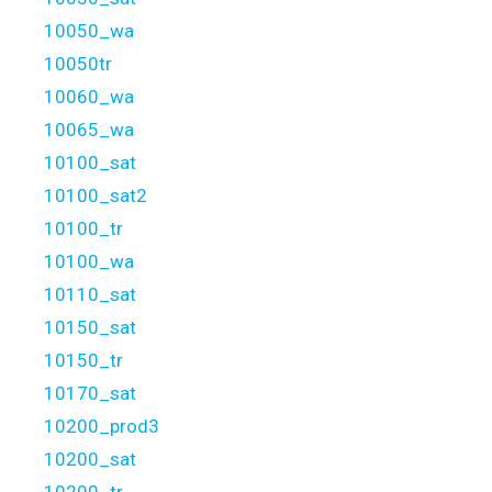
10050_wa
10050tr
10060_wa
10065_wa
10100_sat
10100_sat2
10100_tr
10100_wa
10110_sat
10150_sat
10150_tr
10170_sat
10200_prod3
10200_sat