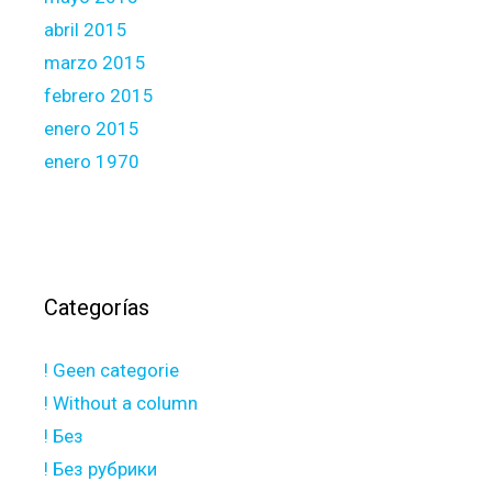
abril 2015
marzo 2015
febrero 2015
enero 2015
enero 1970
Categorías
! Geen categorie
! Without a column
! Без
! Без рубрики