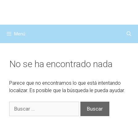
Saltar
al
contenido
Menú
No se ha encontrado nada
Parece que no encontramos lo que está intentando
localizar. Es posible que la búsqueda le pueda ayudar.
B
u
s
c
a