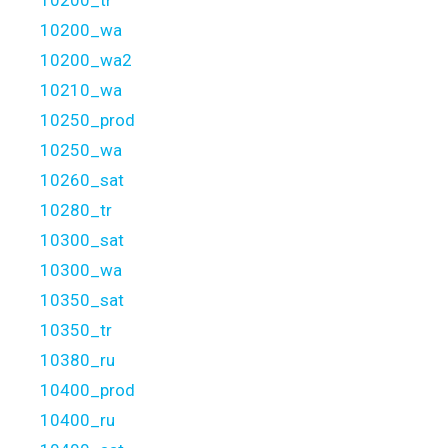
10200_tr
10200_wa
10200_wa2
10210_wa
10250_prod
10250_wa
10260_sat
10280_tr
10300_sat
10300_wa
10350_sat
10350_tr
10380_ru
10400_prod
10400_ru