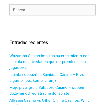
r
B
:
u
s
c
a
r
Entradas recientes
:
Wazamba Casino impulsa su crecimiento con
una ola de novedades que sorprenden a los
jugadores
Isplata i depoziti u Spinboss Casino – Brzo,
sigurno i bez kompliciranja
Moje prve igre u Betscore Casino – osobni
doživljaj od registracije do isplate
Allyspin Casino vs Other Online Casinos: Which