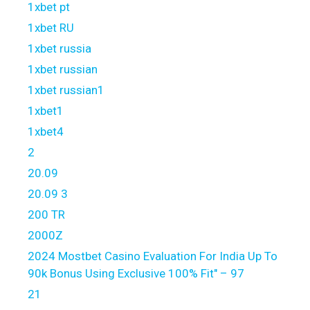
1xbet pt
1xbet RU
1xbet russia
1xbet russian
1xbet russian1
1xbet1
1xbet4
2
20.09
20.09 3
200 TR
2000Z
2024 Mostbet Casino Evaluation For India Up To
90k Bonus Using Exclusive 100% Fit" – 97
21