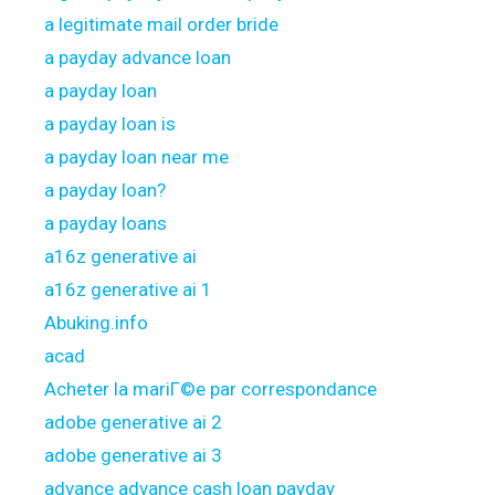
a legitimate mail order bride
a payday advance loan
a payday loan
a payday loan is
a payday loan near me
a payday loan?
a payday loans
a16z generative ai
a16z generative ai 1
Abuking.info
acad
Acheter la mariГ©e par correspondance
adobe generative ai 2
adobe generative ai 3
advance advance cash loan payday