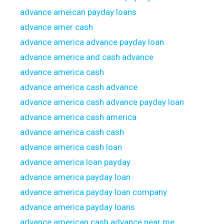
advance ameican payday loans
advance amer cash
advance america advance payday loan
advance america and cash advance
advance america cash
advance america cash advance
advance america cash advance payday loan
advance america cash america
advance america cash cash
advance america cash loan
advance america loan payday
advance america payday loan
advance america payday loan company
advance america payday loans
advance american cash advance near me