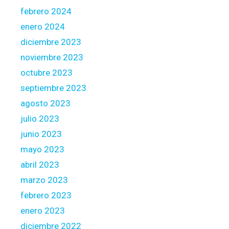
febrero 2024
enero 2024
diciembre 2023
noviembre 2023
octubre 2023
septiembre 2023
agosto 2023
julio 2023
junio 2023
mayo 2023
abril 2023
marzo 2023
febrero 2023
enero 2023
diciembre 2022