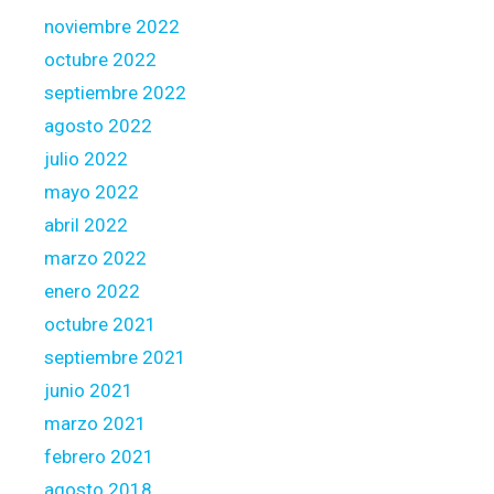
noviembre 2022
octubre 2022
septiembre 2022
agosto 2022
julio 2022
mayo 2022
abril 2022
marzo 2022
enero 2022
octubre 2021
septiembre 2021
junio 2021
marzo 2021
febrero 2021
agosto 2018