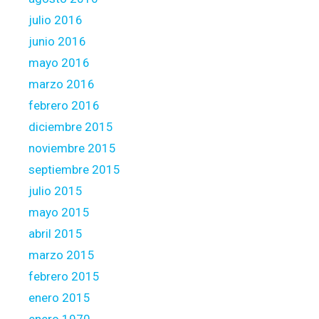
julio 2016
junio 2016
mayo 2016
marzo 2016
febrero 2016
diciembre 2015
noviembre 2015
septiembre 2015
julio 2015
mayo 2015
abril 2015
marzo 2015
febrero 2015
enero 2015