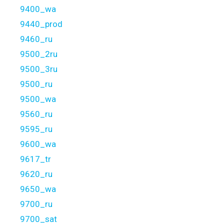
9400_wa
9440_prod
9460_ru
9500_2ru
9500_3ru
9500_ru
9500_wa
9560_ru
9595_ru
9600_wa
9617_tr
9620_ru
9650_wa
9700_ru
9700_sat