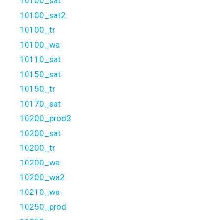
10100_sat
10100_sat2
10100_tr
10100_wa
10110_sat
10150_sat
10150_tr
10170_sat
10200_prod3
10200_sat
10200_tr
10200_wa
10200_wa2
10210_wa
10250_prod