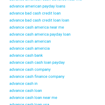
advance american payday loans
advance bad cash credit loan
advance bad cash credit loan loan
advance cash america near me
advance cash america payday loan
advance cash american
advance cash americia
advance cash bank
advance cash cash loan payday
advance cash company
advance cash finance company
advance cash in
advance cash loan
advance cash loan near me
advance cash loan usa