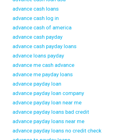
advance cash loans
advance cash log in
advance cash of america
advance cash payday
advance cash payday loans
advance loans payday
advance me cash advance
advance me payday loans
advance payday loan
advance payday loan company
advance payday loan near me
advance payday loans bad credit
advance payday loans near me
advance payday loans no credit check