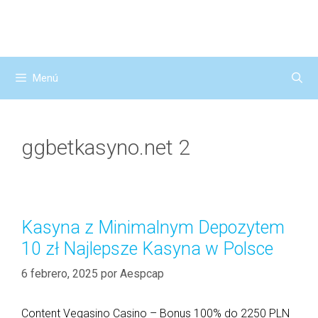
Saltar
al
contenido
Menú
ggbetkasyno.net 2
Kasyna z Minimalnym Depozytem
10 zł Najlepsze Kasyna w Polsce
6 febrero, 2025
por
Aespcap
Content Vegasino Casino – Bonus 100% do 2250 PLN