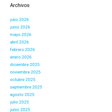
j
Archivos
l
e
julio 2026
p
s
junio 2026
z
mayo 2026
e
abril 2026
K
febrero 2026
a
s
enero 2026
y
diciembre 2025
n
noviembre 2025
a
octubre 2025
w
P
septiembre 2025
o
agosto 2025
l
julio 2025
s
junio 2025
c