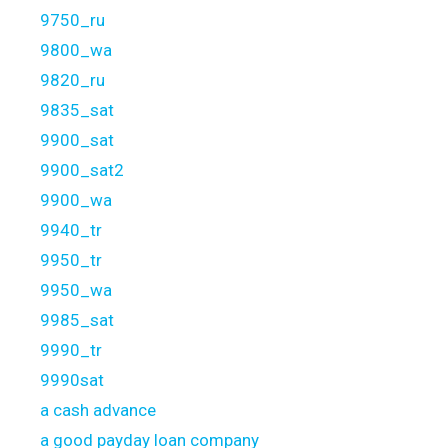
9750_ru
9800_wa
9820_ru
9835_sat
9900_sat
9900_sat2
9900_wa
9940_tr
9950_tr
9950_wa
9985_sat
9990_tr
9990sat
a cash advance
a good payday loan company