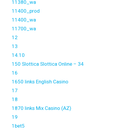
11380_wa
11400_prod
11400_wa
11700_wa
12
13
14.10
150 Slottica Slottica Online – 34
16
1650 links English Casino
17
18
1870 links Mix Casino (AZ)
19
1bet5