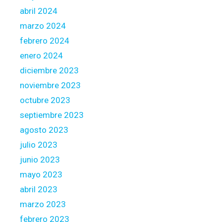
r
o
abril 2024
u
marzo 2024
p
febrero 2024
l
e
enero 2024
o
diciembre 2023
f
noviembre 2023
m
octubre 2023
o
n
septiembre 2023
t
agosto 2023
h
julio 2023
s
junio 2023
mayo 2023
abril 2023
marzo 2023
febrero 2023