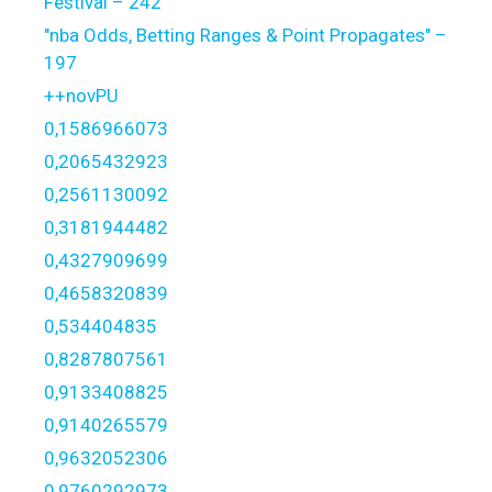
Festival – 242
"nba Odds, Betting Ranges & Point Propagates" –
197
++novPU
0,1586966073
0,2065432923
0,2561130092
0,3181944482
0,4327909699
0,4658320839
0,534404835
0,8287807561
0,9133408825
0,9140265579
0,9632052306
0,9760292973