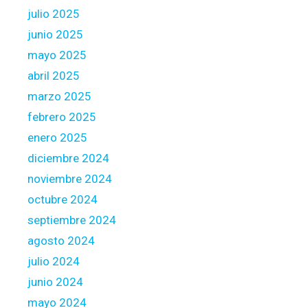
S
n
julio 2025
o
i
junio 2025
a
v
p
e
mayo 2025
m
r
abril 2025
a
s
marzo 2025
k
i
febrero 2025
e
t
r
y
enero 2025
’
i
diciembre 2024
s
n
noviembre 2024
y
a
octubre 2024
o
n
u
o
septiembre 2024
p
t
agosto 2024
r
h
julio 2024
e
e
junio 2024
f
r
e
c
mayo 2024