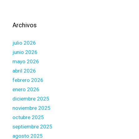
S
a
h
d
o
u
Archivos
w
a
s
t
julio 2026
p
e
e
o
junio 2026
t
f
mayo 2026
u
c
abril 2026
l
o
febrero 2026
a
l
n
l
enero 2026
t
e
diciembre 2025
r
g
noviembre 2025
a
e
octubre 2025
g
o
e
r
septiembre 2025
/
u
agosto 2025