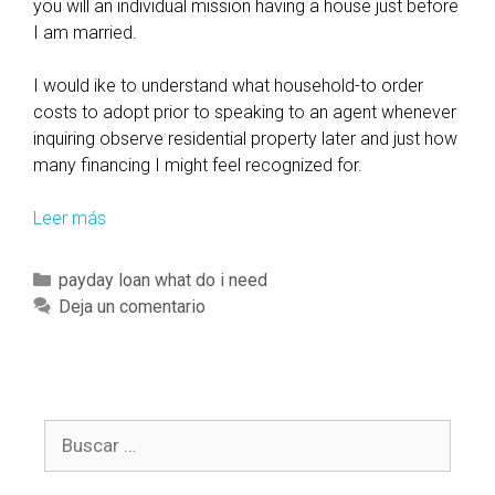
N
you will an individual mission having a house just before
i
9
I am married.
d
-
e
2
I would ike to understand what household-to order
a
7
costs to adopt prior to speaking to an agent whenever
?
-
inquiring observe residential property later and just how
1
many financing I might feel recognized for.
0
/
Leer más
I
T
’
r
m
C
payday loan what do i need
e
2
a
Deja un comentario
a
3
t
s
y
e
u
r
g
r
s
o
e
.
B
r
t
o
u
í
h
l
s
a