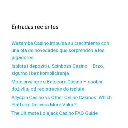
a
d
c
s
t
a
a
h
n
r
a
d
Entradas recientes
:
v
c
e
e
Wazamba Casino impulsa su crecimiento con
c
r
una ola de novedades que sorprenden a los
o
t
jugadores
l
a
o
i
Isplata i depoziti u Spinboss Casino – Brzo,
r
n
sigurno i bez kompliciranja
e
l
Moje prve igre u Betscore Casino – osobni
d
y
doživljaj od registracije do isplate
b
w
Allyspin Casino vs Other Online Casinos: Which
a
i
Platform Delivers More Value?
n
l
The Ultimate Lolajack Casino FAQ Guide
d
l
s
g
/
r