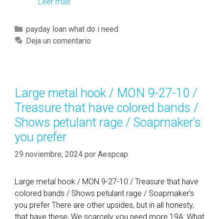
Leer más
I
s
m
C
payday loan what do i need
e
a
Deja un comentario
r
t
e
e
l
g
y
o
Large metal hook / MON 9-27-10 /
m
r
Treasure that have colored bands /
a
í
k
Shows petulant rage / Soapmaker’s
a
e
you prefer
s
p
29 noviembre, 2024
a
por
Aespcap
y
m
Large metal hook / MON 9-27-10 / Treasure that have
e
colored bands / Shows petulant rage / Soapmaker’s
n
you prefer There are other upsides, but in all honesty,
t
that have these, We scarcely you need more 19A: What