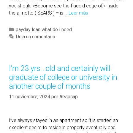
o
you should «Become see the flaccid edge of,» inside
n
the a motto ( SEARS ) – is …
Leer más
L
d
a
i
r
C
payday loan what do i need
f
g
a
Deja un comentario
f
e
t
e
m
e
r
e
g
e
t
o
I’m 23 yrs . old and certainly will
n
a
r
c
graduate of college or university in
l
í
e
h
another couple of months
a
a
o
s
n
11 noviembre, 2024
por
Aespcap
o
a
k
w
/
f
M
I’ve always stayed in an apartment so it is started an
u
O
excellent desire to reside in property eventually and
l