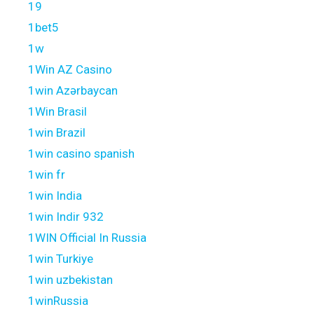
19
1bet5
1w
1Win AZ Casino
1win Azərbaycan
1Win Brasil
1win Brazil
1win casino spanish
1win fr
1win India
1win Indir 932
1WIN Official In Russia
1win Turkiye
1win uzbekistan
1winRussia