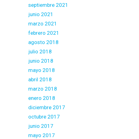
septiembre 2021
junio 2021
marzo 2021
febrero 2021
agosto 2018
julio 2018
junio 2018
mayo 2018
abril 2018
marzo 2018
enero 2018
diciembre 2017
octubre 2017
junio 2017
mayo 2017