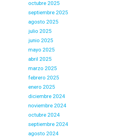
octubre 2025
septiembre 2025
agosto 2025
julio 2025
junio 2025
mayo 2025
abril 2025
marzo 2025
febrero 2025
enero 2025
diciembre 2024
noviembre 2024
octubre 2024
septiembre 2024
agosto 2024