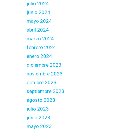
julio 2024
junio 2024
mayo 2024
abril 2024
marzo 2024
febrero 2024
enero 2024
diciembre 2023
noviembre 2023
octubre 2023
septiembre 2023
agosto 2023
julio 2023
junio 2023
mayo 2023