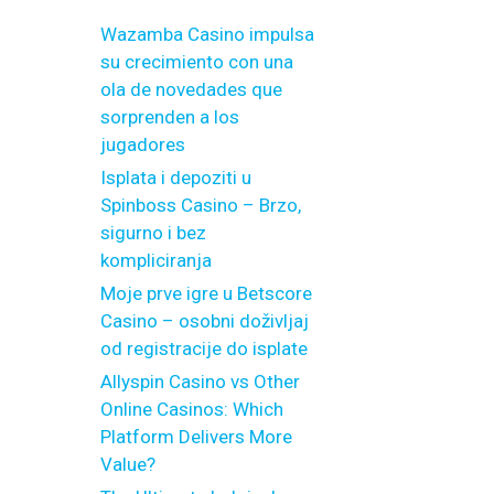
Wazamba Casino impulsa
su crecimiento con una
ola de novedades que
sorprenden a los
jugadores
Isplata i depoziti u
Spinboss Casino – Brzo,
sigurno i bez
kompliciranja
Moje prve igre u Betscore
Casino – osobni doživljaj
od registracije do isplate
Allyspin Casino vs Other
Online Casinos: Which
Platform Delivers More
Value?