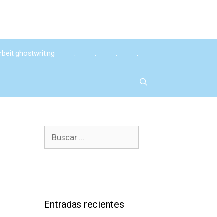
beit ghostwriting
.
.
.
.
Buscar
B
u
s
c
a
r
Entradas recientes
: