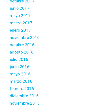
octubre 2017
junio 2017
mayo 2017
marzo 2017
enero 2017
noviembre 2016
octubre 2016
agosto 2016
julio 2016
junio 2016
mayo 2016
marzo 2016
febrero 2016
diciembre 2015
noviembre 2015