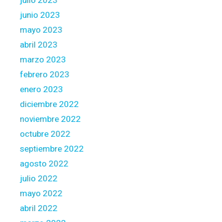
julio 2023
l
junio 2023
c
r
mayo 2023
e
abril 2023
d
marzo 2023
i
febrero 2023
t
i
enero 2023
n
diciembre 2022
q
noviembre 2022
u
octubre 2022
i
r
septiembre 2022
y
agosto 2022
t
julio 2022
o
mayo 2022
s
o
abril 2022
m