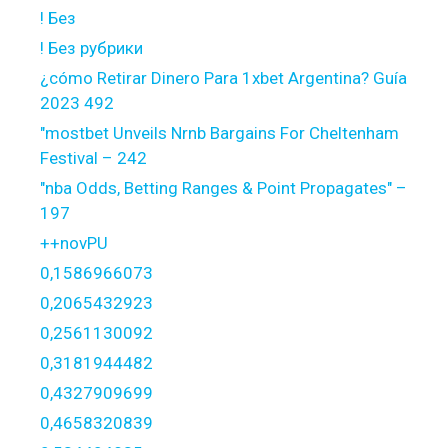
! Без
! Без рубрики
¿cómo Retirar Dinero Para 1xbet Argentina? Guía
2023 492
"mostbet Unveils Nrnb Bargains For Cheltenham
Festival – 242
"nba Odds, Betting Ranges & Point Propagates" –
197
++novPU
0,1586966073
0,2065432923
0,2561130092
0,3181944482
0,4327909699
0,4658320839