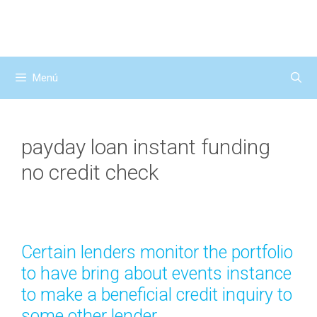
Saltar
al
contenido
Menú
payday loan instant funding
no credit check
Certain lenders monitor the portfolio
to have bring about events instance
to make a beneficial credit inquiry to
some other lender