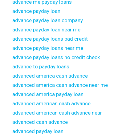
advance me payday loans
advance payday loan
advance payday loan company
advance payday loan near me
advance payday loans bad credit
advance payday loans near me
advance payday loans no credit check
advance to payday loans
advanced america cash advance
advanced america cash advance near me
advanced america payday loan
advanced american cash advance
advanced american cash advance near
advanced cash advance
advanced payday loan