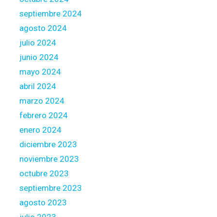
n
c
septiembre 2024
e
agosto 2024
t
julio 2024
o
junio 2024
m
a
mayo 2024
k
abril 2024
e
marzo 2024
a
febrero 2024
b
e
enero 2024
n
diciembre 2023
e
noviembre 2023
f
octubre 2023
i
c
septiembre 2023
i
agosto 2023
a