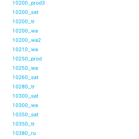
10200_prod3
10200_sat
10200_tr
10200_wa
10200_wa2
10210_wa
10250_prod
10250_wa
10260_sat
10280_tr
10300_sat
10300_wa
10350_sat
10350_tr
10380_ru