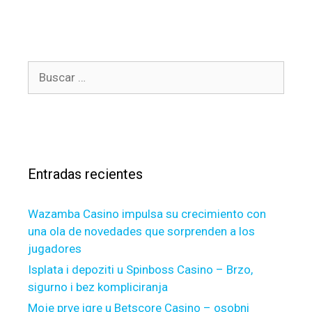
a
t
i
e
n
g
l
o
e
B
r
n
u
í
d
s
a
e
c
s
r
a
s
r
m
Entradas recientes
:
o
n
Wazamba Casino impulsa su crecimiento con
i
una ola de novedades que sorprenden a los
t
jugadores
o
r
Isplata i depoziti u Spinboss Casino – Brzo,
t
sigurno i bez kompliciranja
h
Moje prve igre u Betscore Casino – osobni