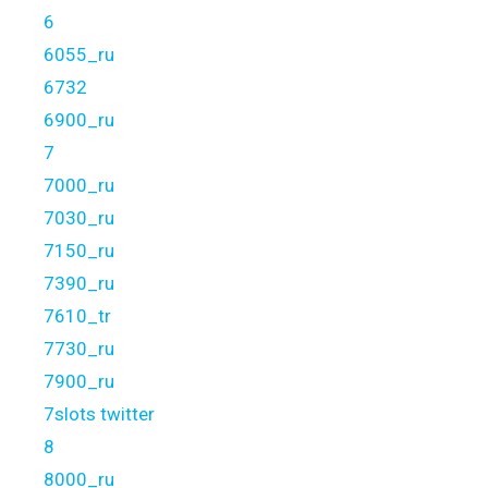
6
6055_ru
6732
6900_ru
7
7000_ru
7030_ru
7150_ru
7390_ru
7610_tr
7730_ru
7900_ru
7slots twitter
8
8000_ru