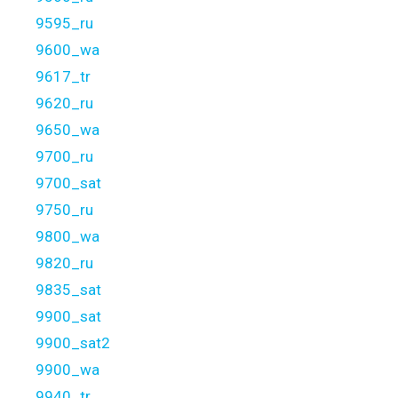
9595_ru
9600_wa
9617_tr
9620_ru
9650_wa
9700_ru
9700_sat
9750_ru
9800_wa
9820_ru
9835_sat
9900_sat
9900_sat2
9900_wa
9940_tr