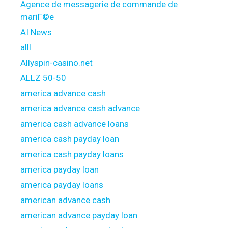
Agence de messagerie de commande de
mariГ©e
AI News
alll
Allyspin-casino.net
ALLZ 50-50
america advance cash
america advance cash advance
america cash advance loans
america cash payday loan
america cash payday loans
america payday loan
america payday loans
american advance cash
american advance payday loan