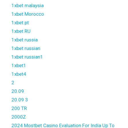
1xbet malaysia
1xbet Morocco
1xbet pt
1xbet RU
1xbet russia
1xbet russian
1xbet russian1
1xbet1
1xbet4
2
20.09
20.09 3
200 TR
2000Z
2024 Mostbet Casino Evaluation For India Up To