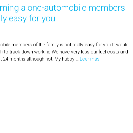
ecoming a one-automobile members
lly easy for you
obile members of the family is not really easy for you It would
ach to track down working We have very less our fuel costs and
ast 24 months although not. My hubby …
Leer más
I
f
o
n
l
y
i
t
w
a
s