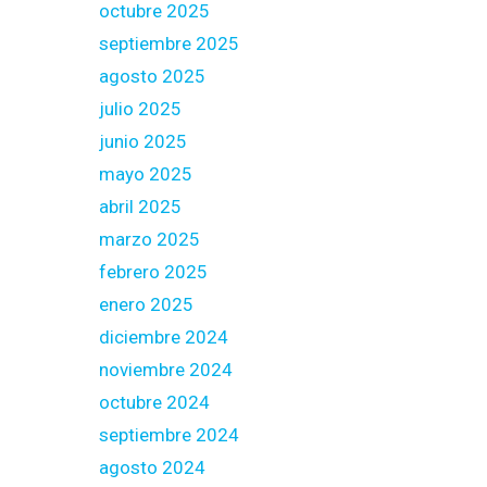
octubre 2025
septiembre 2025
agosto 2025
julio 2025
junio 2025
mayo 2025
abril 2025
marzo 2025
febrero 2025
enero 2025
diciembre 2024
noviembre 2024
octubre 2024
septiembre 2024
agosto 2024