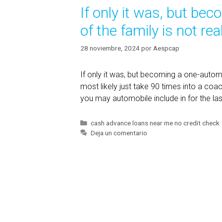
If only it was, but b
of the family is not rea
28 noviembre, 2024
por
Aespcap
If only it was, but becoming a one-autom
most likely just take 90 times into a co
you may automobile include in for the l
C
cash advance loans near me no credit check
a
Deja un comentario
t
e
g
o
r
í
a
s