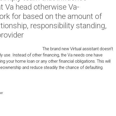
eat Va head otherwise Va-
i
n
work for based on the amount of
t
ationship, responsibility standing,
e
r
provider
e
s
The brand new Virtual assistant doesn’t
t
y use. Instead of other financing, the Va needs one have
,
ying your home loan or any other financial obligations. This will
a
eownership and reduce steadily the chance of defaulting.
n
d
c
r
e
der
a
t
e