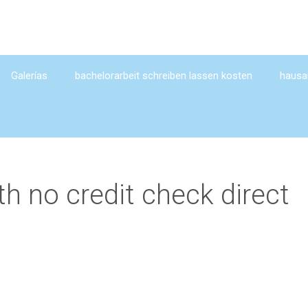
Galerías
bachelorarbeit schreiben lassen kosten
hausar
h no credit check direct