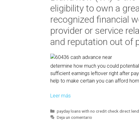
eligibility to own a gr
recognized financial 
provider or service rel
and reputation out of 
determine how much you could potentiall
sufficient earnings leftover right after pa
help to make certain you can afford hom
Leer más
W
h
a
C
payday loans with no credit check direct len
a
Deja un comentario
t
t
V
e
i
g