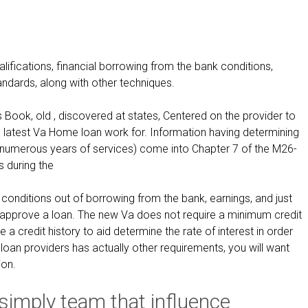
u
r
e
m
alifications, financial borrowing from the bank conditions,
y
standards, along with other techniques.
p
e
 Book, old , discovered at states, Centered on the provider to
r
he latest Va Home loan work for. Information having determining
s
le numerous years of services) come into Chapter 7 of the M26-
o
 during the
n
a
conditions out of borrowing from the bank, earnings, and just
l
 approve a loan. The new Va does not require a minimum credit
r
e a credit history to aid determine the rate of interest in order
a
 loan providers has actually other requirements, you will want
t
ion.
e
o
simply team that influence
f