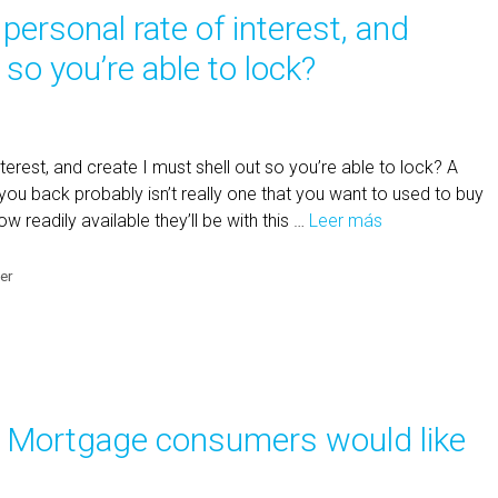
ersonal rate of interest, and
 so you’re able to lock?
erest, and create I must shell out so you’re able to lock? A
ou back probably isn’t really one that you want to used to buy
readily available they’ll be with this …
Leer más
1
4
.
der
H
o
w
t
o
t Mortgage consumers would like
s
e
c