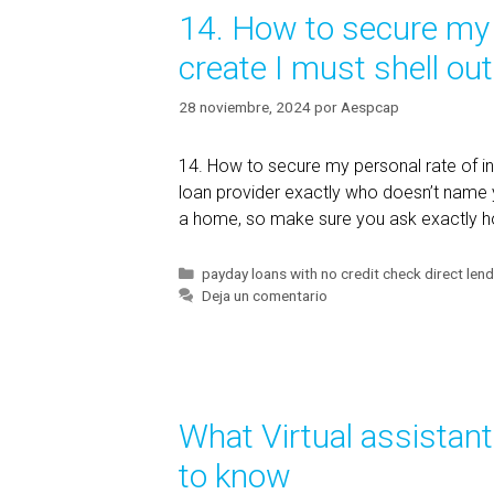
14. How to secure my p
create I must shell out
28 noviembre, 2024
por
Aespcap
14. How to secure my personal rate of int
loan provider exactly who doesn’t name y
a home, so make sure you ask exactly how 
C
payday loans with no credit check direct len
a
Deja un comentario
t
e
g
o
r
What Virtual assistan
í
a
to know
s