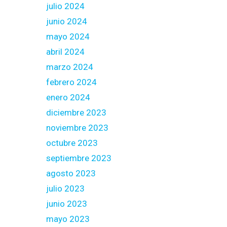
julio 2024
junio 2024
mayo 2024
abril 2024
marzo 2024
febrero 2024
enero 2024
diciembre 2023
noviembre 2023
octubre 2023
septiembre 2023
agosto 2023
julio 2023
junio 2023
mayo 2023