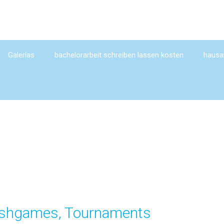
Galerías
bachelorarbeit schreiben lassen kosten
hausar
 Cashgames, Tournaments