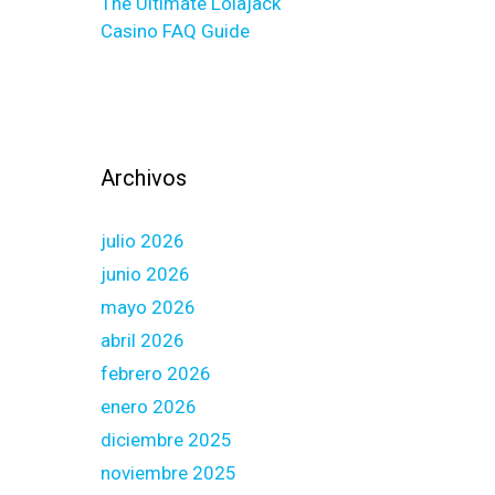
The Ultimate Lolajack
Casino FAQ Guide
Archivos
julio 2026
junio 2026
mayo 2026
abril 2026
febrero 2026
enero 2026
diciembre 2025
noviembre 2025