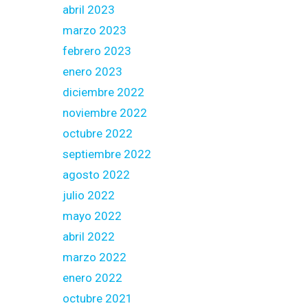
abril 2023
marzo 2023
febrero 2023
enero 2023
diciembre 2022
noviembre 2022
octubre 2022
septiembre 2022
agosto 2022
julio 2022
mayo 2022
abril 2022
marzo 2022
enero 2022
octubre 2021