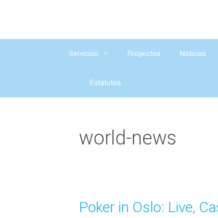
Saltar
al
contenido
Servicios
Proyectos
Noticias
.
Estatutos
world-news
Poker in Oslo: Live,