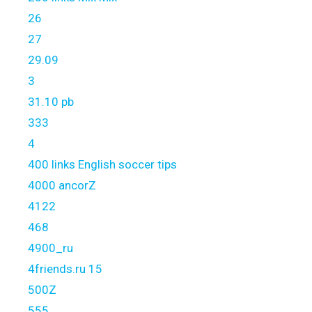
26
27
29.09
3
31.10 pb
333
4
400 links English soccer tips
4000 ancorZ
4122
468
4900_ru
4friends.ru 15
500Z
555