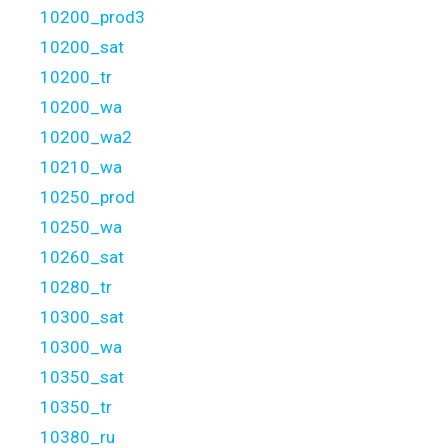
10200_prod3
10200_sat
10200_tr
10200_wa
10200_wa2
10210_wa
10250_prod
10250_wa
10260_sat
10280_tr
10300_sat
10300_wa
10350_sat
10350_tr
10380_ru