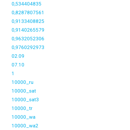
0,534404835
0,8287807561
0,9133408825
0,9140265579
0,9632052306
0,9760292973
02.09
07.10
1
10000_ru
10000_sat
10000_sat3
10000_tr
10000_wa
10000_wa2