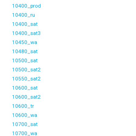
10400_prod
10400_ru
10400_sat
10400_sat3
10450_wa
10480_sat
10500_sat
10500_sat2
10550_sat2
10600_sat
10600_sat2
10600_tr
10600_wa
10700_sat
10700_wa