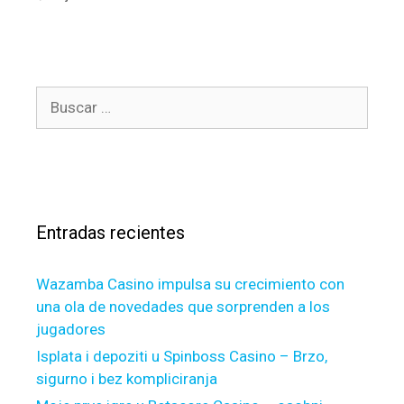
o
t
m
e
e
g
a
o
h
B
r
o
u
í
m
s
a
e
c
s
C
a
o
r
l
Entradas recientes
:
l
a
Wazamba Casino impulsa su crecimiento con
t
una ola de novedades que sorprenden a los
e
jugadores
r
a
Isplata i depoziti u Spinboss Casino – Brzo,
l
sigurno i bez kompliciranja
M