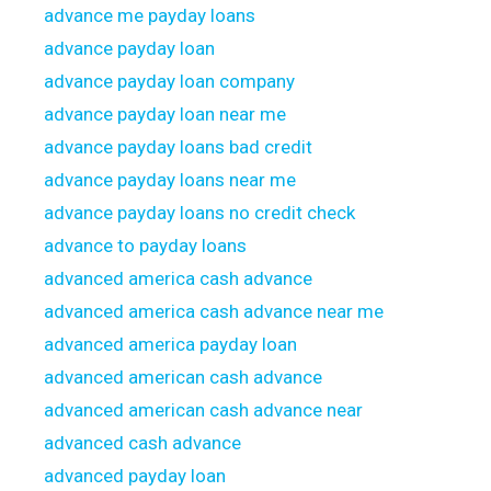
advance me payday loans
advance payday loan
advance payday loan company
advance payday loan near me
advance payday loans bad credit
advance payday loans near me
advance payday loans no credit check
advance to payday loans
advanced america cash advance
advanced america cash advance near me
advanced america payday loan
advanced american cash advance
advanced american cash advance near
advanced cash advance
advanced payday loan