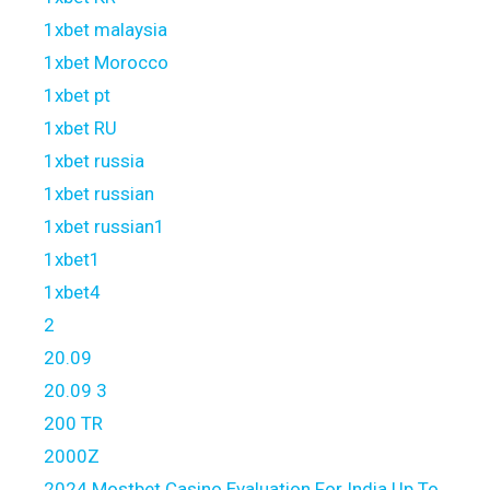
1xbet malaysia
1xbet Morocco
1xbet pt
1xbet RU
1xbet russia
1xbet russian
1xbet russian1
1xbet1
1xbet4
2
20.09
20.09 3
200 TR
2000Z
2024 Mostbet Casino Evaluation For India Up To