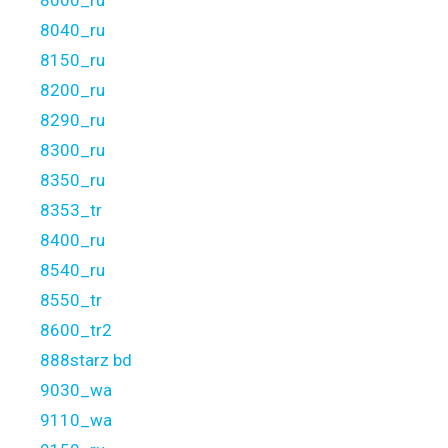
8000_ru
8040_ru
8150_ru
8200_ru
8290_ru
8300_ru
8350_ru
8353_tr
8400_ru
8540_ru
8550_tr
8600_tr2
888starz bd
9030_wa
9110_wa