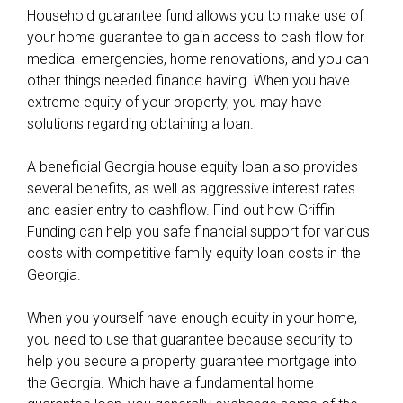
Household guarantee fund allows you to make use of
your home guarantee to gain access to cash flow for
medical emergencies, home renovations, and you can
other things needed finance having. When you have
extreme equity of your property, you may have
solutions regarding obtaining a loan.
A beneficial Georgia house equity loan also provides
several benefits, as well as aggressive interest rates
and easier entry to cashflow. Find out how Griffin
Funding can help you safe financial support for various
costs with competitive family equity loan costs in the
Georgia.
When you yourself have enough equity in your home,
you need to use that guarantee because security to
help you secure a property guarantee mortgage into
the Georgia. Which have a fundamental home