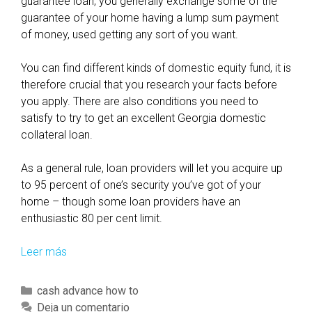
guarantee loan, you generally exchange some of the
guarantee of your home having a lump sum payment
of money, used getting any sort of you want.
You can find different kinds of domestic equity fund, it is
therefore crucial that you research your facts before
you apply. There are also conditions you need to
satisfy to try to get an excellent Georgia domestic
collateral loan.
As a general rule, loan providers will let you acquire up
to 95 percent of one’s security you’ve got of your
home – though some loan providers have an
enthusiastic 80 per cent limit.
Leer más
H
o
w
C
cash advance how to
c
a
Deja un comentario