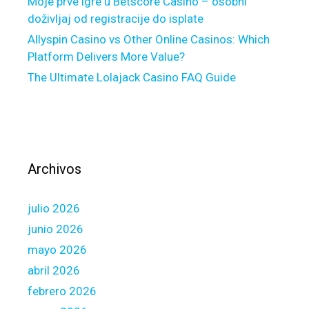
Moje prve igre u Betscore Casino – osobni
o
doživljaj od registracije do isplate
r
Allyspin Casino vs Other Online Casinos: Which
t
Platform Delivers More Value?
g
The Ultimate Lolajack Casino FAQ Guide
a
g
e
W
o
r
Archivos
k
w
julio 2026
i
t
junio 2026
h
mayo 2026
G
abril 2026
e
febrero 2026
o