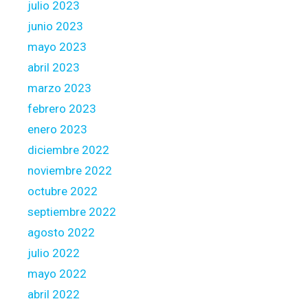
julio 2023
junio 2023
mayo 2023
abril 2023
marzo 2023
febrero 2023
enero 2023
diciembre 2022
noviembre 2022
octubre 2022
septiembre 2022
agosto 2022
julio 2022
mayo 2022
abril 2022