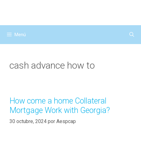
Saltar
al
contenido
Menú
cash advance how to
How come a home Collateral
Mortgage Work with Georgia?
30 octubre, 2024
por
Aespcap