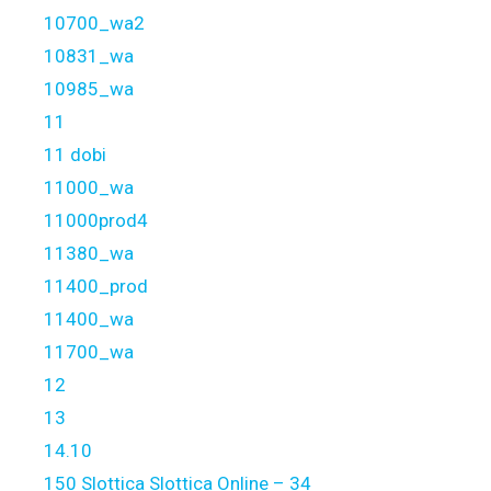
10700_wa2
10831_wa
10985_wa
11
11 dobi
11000_wa
11000prod4
11380_wa
11400_prod
11400_wa
11700_wa
12
13
14.10
150 Slottica Slottica Online – 34