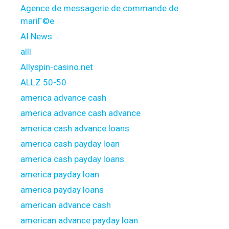
Agence de messagerie de commande de
mariГ©e
AI News
alll
Allyspin-casino.net
ALLZ 50-50
america advance cash
america advance cash advance
america cash advance loans
america cash payday loan
america cash payday loans
america payday loan
america payday loans
american advance cash
american advance payday loan