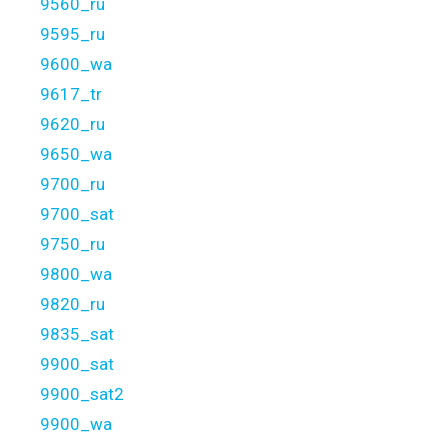
9560_ru
9595_ru
9600_wa
9617_tr
9620_ru
9650_wa
9700_ru
9700_sat
9750_ru
9800_wa
9820_ru
9835_sat
9900_sat
9900_sat2
9900_wa