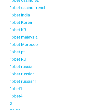
1xbet casino BD
1xbet casino french
1xbet india
1xbet Korea
1xbet KR
1xbet malaysia
1xbet Morocco
1xbet pt
1xbet RU
1xbet russia
1xbet russian
1xbet russian1
1xbet1
1xbet4
2