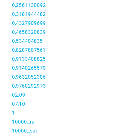
0,2561130092
0,3181944482
0,4327909699
0,4658320839
0,534404835
0,8287807561
0,9133408825
0,9140265579
0,9632052306
0,9760292973
02.09
07.10
1
10000_ru
10000_sat