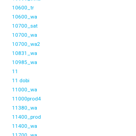
10600_tr
10600_wa
10700_sat
10700_wa
10700_wa2
10831_wa
10985_wa
11
11 dobi
11000_wa
11000prod4
11380_wa
11400_prod
11400_wa
11700_wa