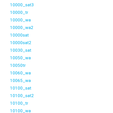
10000_sat3
10000_tr
10000_wa
10000_wa2
10000sat
10000sat2
10030_sat
10050_wa
10050tr
10060_wa
10065_wa
10100_sat
10100_sat2
10100_tr
10100_wa