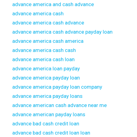
advance america and cash advance
advance america cash
advance america cash advance
advance america cash advance payday loan
advance america cash america
advance america cash cash
advance america cash loan
advance america loan payday
advance america payday loan
advance america payday loan company
advance america payday loans
advance american cash advance near me
advance american payday loans
advance bad cash credit loan
advance bad cash credit loan loan