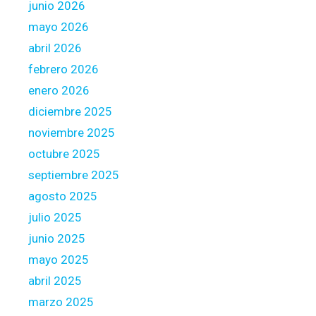
t
junio 2026
h
mayo 2026
i
abril 2026
n
febrero 2026
k
t
enero 2026
h
diciembre 2025
a
noviembre 2025
t
octubre 2025
i
t
septiembre 2025
’
agosto 2025
s
julio 2025
v
junio 2025
i
t
mayo 2025
a
abril 2025
l
marzo 2025
t