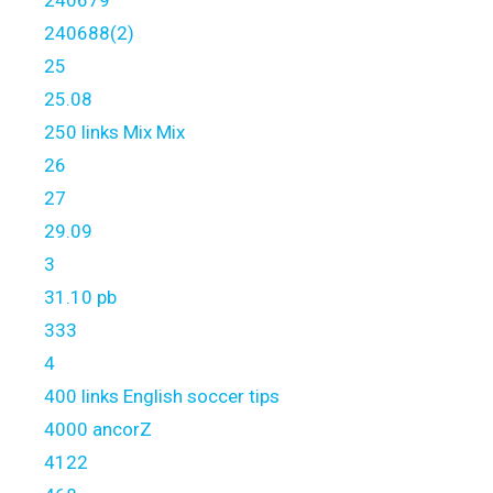
240679
240688(2)
25
25.08
250 links Mix Mix
26
27
29.09
3
31.10 pb
333
4
400 links English soccer tips
4000 ancorZ
4122