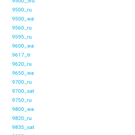
9500_3ru
9500_ru
9500_wa
9560_ru
9595_ru
9600_wa
9617_tr
9620_ru
9650_wa
9700_ru
9700_sat
9750_ru
9800_wa
9820_ru
9835_sat