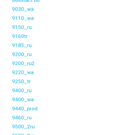
888starz bd
9030_wa
9110_wa
9150_ru
9160tr
9185_ru
9200_ru
9200_ru2
9220_wa
9250_tr
9400_ru
9400_wa
9440_prod
9460_ru
9500_2ru