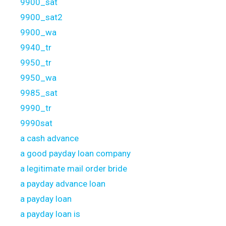
9900_sat
9900_sat2
9900_wa
9940_tr
9950_tr
9950_wa
9985_sat
9990_tr
9990sat
a cash advance
a good payday loan company
a legitimate mail order bride
a payday advance loan
a payday loan
a payday loan is