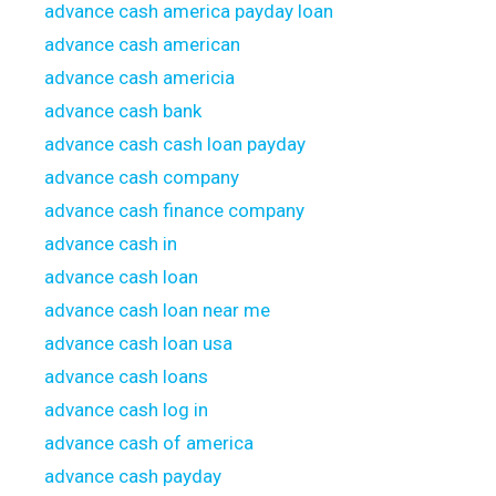
advance cash america payday loan
advance cash american
advance cash americia
advance cash bank
advance cash cash loan payday
advance cash company
advance cash finance company
advance cash in
advance cash loan
advance cash loan near me
advance cash loan usa
advance cash loans
advance cash log in
advance cash of america
advance cash payday