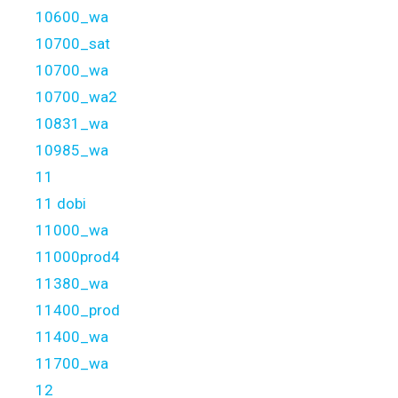
10600_wa
10700_sat
10700_wa
10700_wa2
10831_wa
10985_wa
11
11 dobi
11000_wa
11000prod4
11380_wa
11400_prod
11400_wa
11700_wa
12