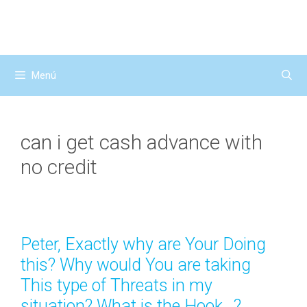
Saltar
al
contenido
Menú
can i get cash advance with
no credit
Peter, Exactly why are Your Doing
this? Why would You are taking
This type of Threats in my
situation? What is the Hook…?