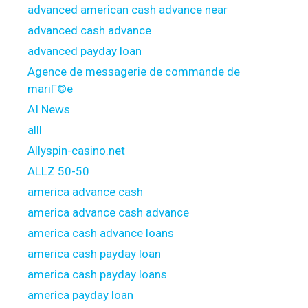
advanced american cash advance near
advanced cash advance
advanced payday loan
Agence de messagerie de commande de
mariГ©e
AI News
alll
Allyspin-casino.net
ALLZ 50-50
america advance cash
america advance cash advance
america cash advance loans
america cash payday loan
america cash payday loans
america payday loan