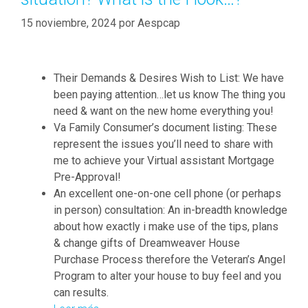
15 noviembre, 2024
por
Aespcap
Their Demands & Desires Wish to List: We have
been paying attention…let us know The thing you
need & want on the new home everything you!
Va Family Consumer’s document listing: These
represent the issues you’ll need to share with
me to achieve your Virtual assistant Mortgage
Pre-Approval!
An excellent one-on-one cell phone (or perhaps
in person) consultation: An in-breadth knowledge
about how exactly i make use of the tips, plans
& change gifts of Dreamweaver House
Purchase Process therefore the Veteran’s Angel
Program to alter your house to buy feel and you
can results.