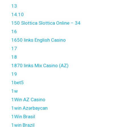
13
14.10
150 Slottica Slottica Online – 34
16
1650 links English Casino
17
18
1870 links Mix Casino (AZ)
19
1bet5
1w
1Win AZ Casino
1win Azərbaycan
1Win Brasil
1win Brazil