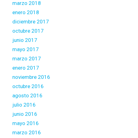
marzo 2018
enero 2018
diciembre 2017
octubre 2017
junio 2017
mayo 2017
marzo 2017
enero 2017
noviembre 2016
octubre 2016
agosto 2016
julio 2016
junio 2016
mayo 2016
marzo 2016