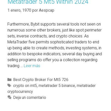
Metatrader 5 Mt5 Within 2024
1 enero, 1970
por
Aespcap
Furthermore, Bybit supports several tools not seen on
numerous some other brokers, just like spot perimeter
sets, inverse contracts, and crypto choices. As
MetaTrader five permits sophisticated traders to end
up being able to create methods, investing systems, in
addition to bespoke indicators, several day buying and
selling programs do offer you a collection regarding
trading …
Leer más
5
G
r
C
Best Crypto Broker For Mt5 726
e
a
E
crypto on mt5
,
metatrader 5 binance
,
metatrader
a
cryptocurrency
t
t
t
e
i
Deja un comentario
e
g
q
s
o
u