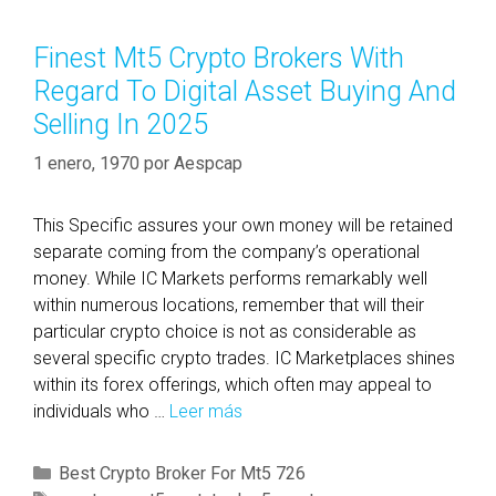
t
r
e
B
í
t
Finest Mt5 Crypto Brokers With
r
a
a
Regard To Digital Asset Buying And
o
s
s
k
Selling In 2025
e
1 enero, 1970
por
Aespcap
r
s
R
This Specific assures your own money will be retained
e
separate coming from the company’s operational
g
money. While IC Markets performs remarkably well
a
within numerous locations, remember that will their
r
particular crypto choice is not as considerable as
d
several specific crypto trades. IC Marketplaces shines
i
within its forex offerings, which often may appeal to
n
individuals who …
Leer más
F
g
i
M
n
C
Best Crypto Broker For Mt5 726
e
e