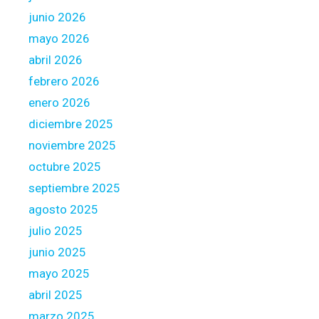
n
W
junio 2026
g
i
mayo 2026
I
t
abril 2026
n
h
febrero 2026
2
R
0
e
enero 2026
2
g
diciembre 2025
5
a
noviembre 2025
r
octubre 2025
d
T
septiembre 2025
o
agosto 2025
F
julio 2025
r
junio 2025
e
e
mayo 2025
O
abril 2025
f
marzo 2025