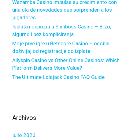
Wazamba Casino impulsa su crecimiento con
A
F
una ola de novedades que sorprenden a los
s
i
jugadores
s
v
e
e
Isplata i depoziti u Spinboss Casino – Brzo,
t
M
sigurno i bez kompliciranja
B
t
Moje prve igre u Betscore Casino – osobni
u
5
doživljaj od registracije do isplate
y
D
Allyspin Casino vs Other Online Casinos: Which
i
e
Platform Delivers More Value?
n
m
The Ultimate Lolajack Casino FAQ Guide
g
o
A
A
n
c
d
c
S
o
e
u
Archivos
l
n
l
t
julio 2026
i
s