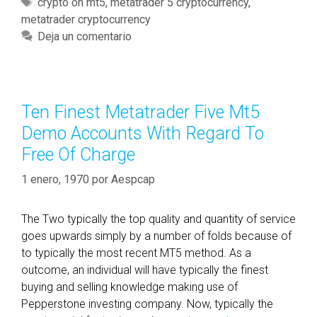
a
E
crypto on mt5
,
metatrader 5 cryptocurrency
,
t
s
metatrader cryptocurrency
t
t
a
t
e
i
Deja un comentario
t
M
g
q
r
t
o
u
a
5
r
e
d
C
í
t
Ten Finest Metatrader Five Mt5
e
r
a
a
Demo Accounts With Regard To
r
y
s
s
5
p
Free Of Charge
M
t
1 enero, 1970
por
Aespcap
t
o
5
B
W
r
The Two typically the top quality and quantity of service
i
o
goes upwards simply by a number of folds because of
t
k
to typically the most recent MT5 method. As a
h
e
outcome, an individual will have typically the finest
i
r
buying and selling knowledge making use of
n
s
Pepperstone investing company. Now, typically the