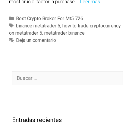
2
W
most crucial factor in purchase …
Leer más
T
0
i
e
2
t
n
C
Best Crypto Broker For Mt5 726
4
h
F
a
E
binance metatrader 5
,
how to trade cryptocurrency
R
i
on metatrader 5
t
t
,
metatrader binance
e
n
e
i
Deja un comentario
g
e
g
q
a
s
o
u
r
t
r
e
d
M
í
t
T
e
B
a
a
o
t
u
s
s
D
a
s
i
t
c
g
r
a
i
a
r
t
d
Entradas recientes
:
a
e
l
r