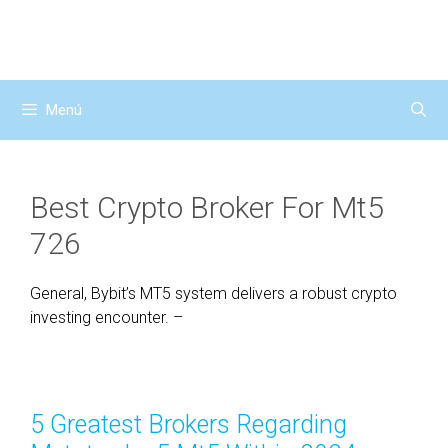
Saltar
al
contenido
Menú
Best Crypto Broker For Mt5
726
General, Bybit’s MT5 system delivers a robust crypto
investing encounter. –
5 Greatest Brokers Regarding