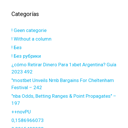
Categorías
! Geen categorie
! Without a column
! Без
! Без рубрики
¿cómo Retirar Dinero Para 1xbet Argentina? Guía
2023 492
"mostbet Unveils Nrnb Bargains For Cheltenham
Festival – 242
"nba Odds, Betting Ranges & Point Propagates" –
197
++novPU
0,1586966073