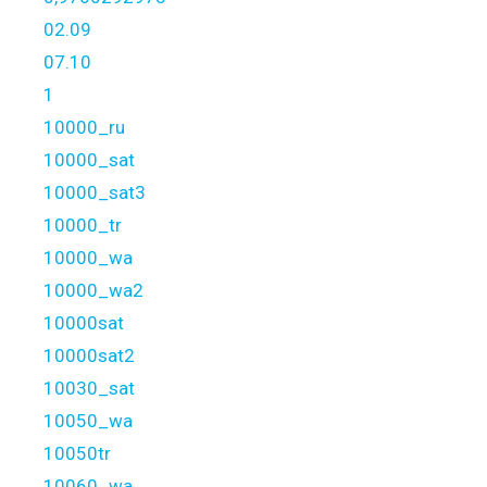
02.09
07.10
1
10000_ru
10000_sat
10000_sat3
10000_tr
10000_wa
10000_wa2
10000sat
10000sat2
10030_sat
10050_wa
10050tr
10060_wa