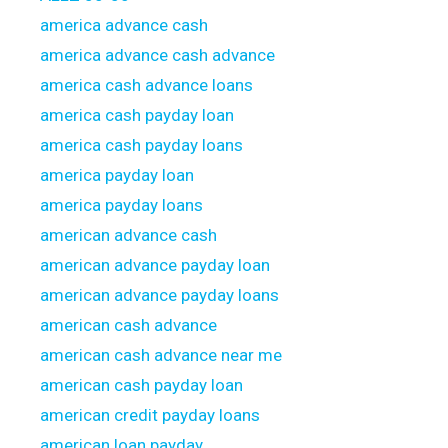
america advance cash
america advance cash advance
america cash advance loans
america cash payday loan
america cash payday loans
america payday loan
america payday loans
american advance cash
american advance payday loan
american advance payday loans
american cash advance
american cash advance near me
american cash payday loan
american credit payday loans
american loan payday