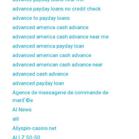
advance payday loans no credit check
advance to payday loans
advanced america cash advance
advanced america cash advance near me
advanced america payday loan
advanced american cash advance
advanced american cash advance near
advanced cash advance
advanced payday loan
Agence de messagerie de commande de
mariГ©e
AI News
alll
Allyspin-casino.net
ALLZ 50-50