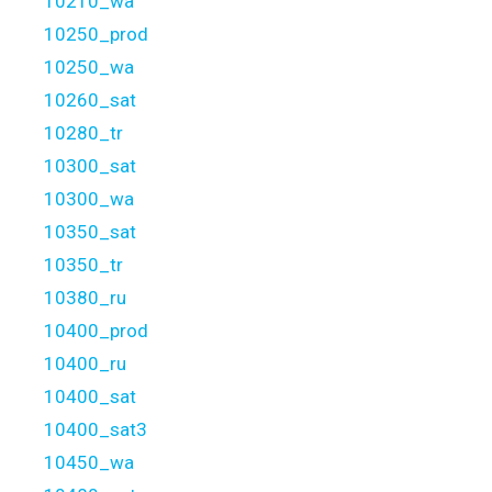
10210_wa
10250_prod
10250_wa
10260_sat
10280_tr
10300_sat
10300_wa
10350_sat
10350_tr
10380_ru
10400_prod
10400_ru
10400_sat
10400_sat3
10450_wa