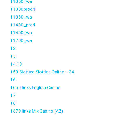
11000_wa
11000prod4
11380_wa
11400_prod
11400_wa
11700_wa
12
13
14.10
150 Slottica Slottica Online – 34
16
1650 links English Casino
17
18
1870 links Mix Casino (AZ)