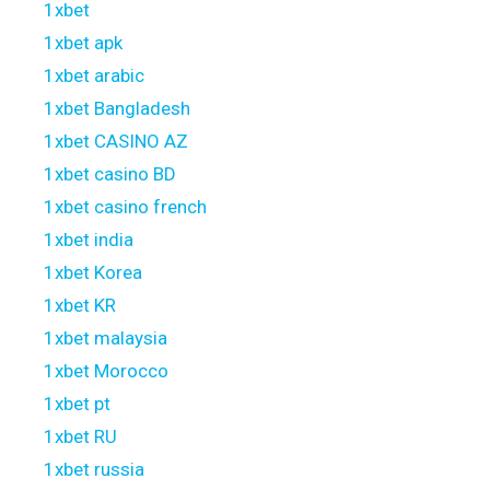
1xbet
1xbet apk
1xbet arabic
1xbet Bangladesh
1xbet CASINO AZ
1xbet casino BD
1xbet casino french
1xbet india
1xbet Korea
1xbet KR
1xbet malaysia
1xbet Morocco
1xbet pt
1xbet RU
1xbet russia