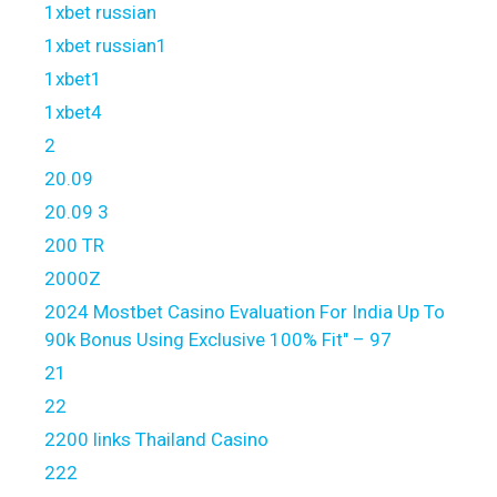
1xbet russian
1xbet russian1
1xbet1
1xbet4
2
20.09
20.09 3
200 TR
2000Z
2024 Mostbet Casino Evaluation For India Up To
90k Bonus Using Exclusive 100% Fit" – 97
21
22
2200 links Thailand Casino
222