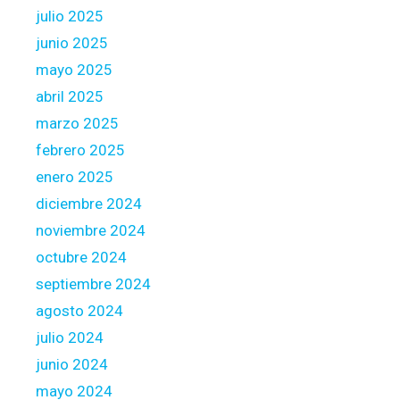
julio 2025
junio 2025
mayo 2025
abril 2025
marzo 2025
febrero 2025
enero 2025
diciembre 2024
noviembre 2024
octubre 2024
septiembre 2024
agosto 2024
julio 2024
junio 2024
mayo 2024