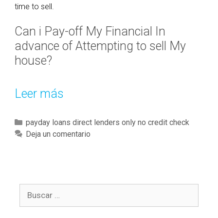
time to sell.
Can i Pay-off My Financial In
advance of Attempting to sell My
house?
Leer más
W
h
a
C
payday loans direct lenders only no credit check
a
Deja un comentario
t
t
t
e
a
g
k
o
B
r
e
u
í
s
s
a