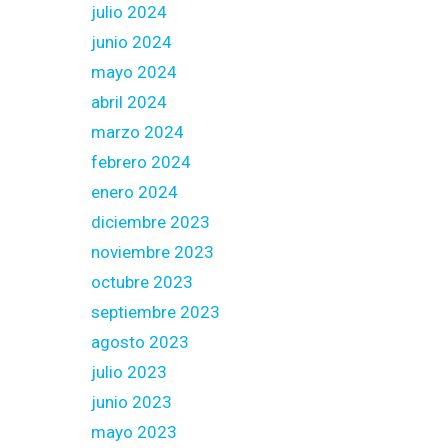
julio 2024
junio 2024
mayo 2024
abril 2024
marzo 2024
febrero 2024
enero 2024
diciembre 2023
noviembre 2023
octubre 2023
septiembre 2023
agosto 2023
julio 2023
junio 2023
mayo 2023