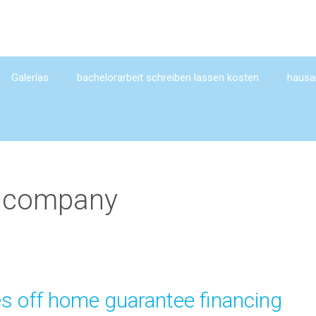
Galerías
bachelorarbeit schreiben lassen kosten
hausar
n company
es off home guarantee financing