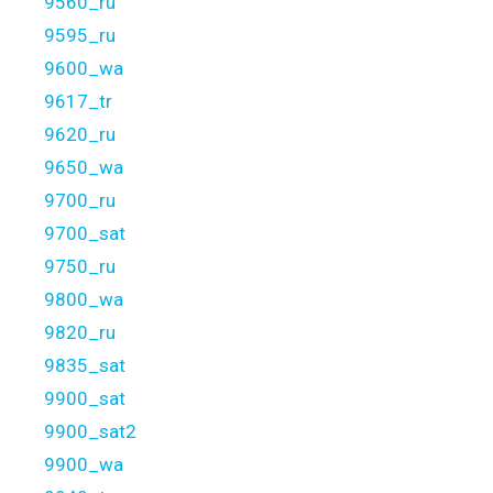
9560_ru
9595_ru
9600_wa
9617_tr
9620_ru
9650_wa
9700_ru
9700_sat
9750_ru
9800_wa
9820_ru
9835_sat
9900_sat
9900_sat2
9900_wa