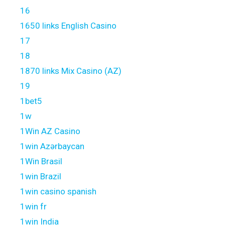
16
1650 links English Casino
17
18
1870 links Mix Casino (AZ)
19
1bet5
1w
1Win AZ Casino
1win Azərbaycan
1Win Brasil
1win Brazil
1win casino spanish
1win fr
1win India