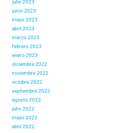
julio 2023
junio 2023
mayo 2023
abril 2023
marzo 2023
febrero 2023
enero 2023
diciembre 2022
noviembre 2022
octubre 2022
septiembre 2022
agosto 2022
julio 2022
mayo 2022
abril 2022