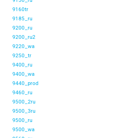
9150_ru
9160tr
9185_ru
9200_ru
9200_ru2
9220_wa
9250_tr
9400_ru
9400_wa
9440_prod
9460_ru
9500_2ru
9500_3ru
9500_ru
9500_wa