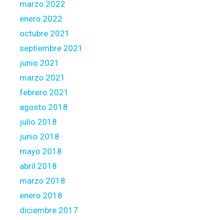
marzo 2022
enero 2022
octubre 2021
septiembre 2021
junio 2021
marzo 2021
febrero 2021
agosto 2018
julio 2018
junio 2018
mayo 2018
abril 2018
marzo 2018
enero 2018
diciembre 2017