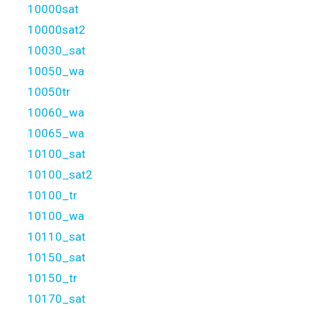
10000sat
10000sat2
10030_sat
10050_wa
10050tr
10060_wa
10065_wa
10100_sat
10100_sat2
10100_tr
10100_wa
10110_sat
10150_sat
10150_tr
10170_sat