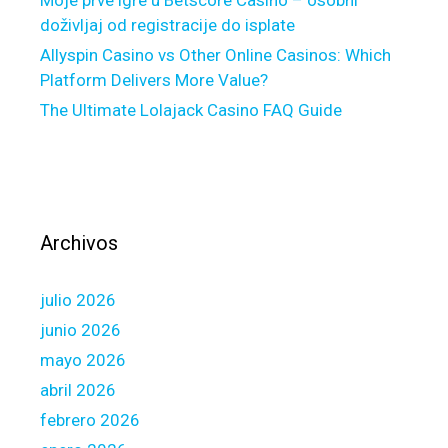
Moje prve igre u Betscore Casino – osobni
л
з
doživljaj od registracije do isplate
и
Allyspin Casino vs Other Online Casinos: Which
н
Platform Delivers More Value?
о
The Ultimate Lolajack Casino FAQ Guide
и
2
0
2
4
И
Archivos
г
р
julio 2026
а
т
junio 2026
ь
mayo 2026
О
abril 2026
н
febrero 2026
л
а