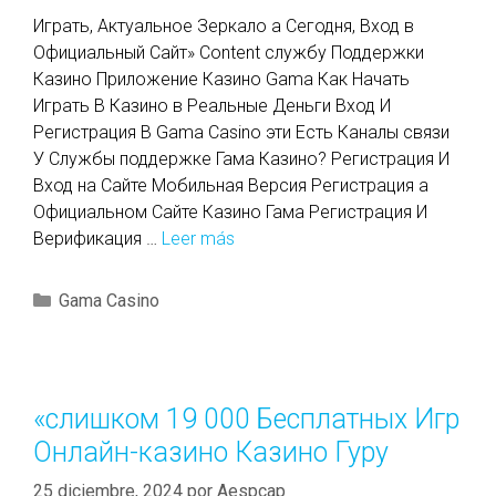
Играть, Актуальное Зеркало а Сегодня, Вход в
Официальный Сайт» Content службу Поддержки
Казино Приложение Казино Gama Как Начать
Играть В Казино в Реальные Деньги Вход И
Регистрация В Gama Casino эти Есть Каналы связи
У Службы поддержке Гама Казино? Регистрация И
Вход на Сайте Мобильная Версия Регистрация а
Официальном Сайте Казино Гама Регистрация И
Верификация …
Leer más
G
a
m
C
Gama Casino
a
a
О
t
н
e
л
g
«слишком 19 000 Бесплатных Игр
а
o
Онлайн-казино Казино Гуру
й
r
н
í
25 diciembre, 2024
por
Aespcap