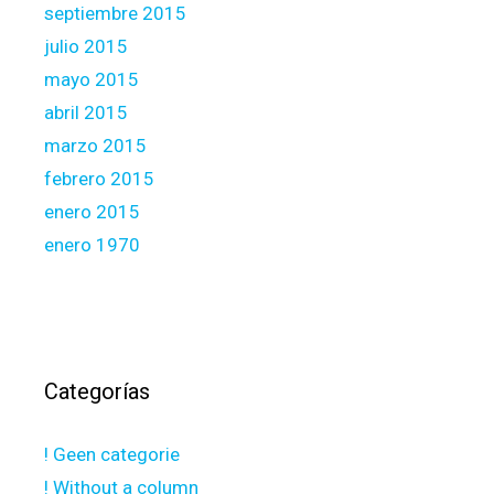
septiembre 2015
julio 2015
mayo 2015
abril 2015
marzo 2015
febrero 2015
enero 2015
enero 1970
Categorías
! Geen categorie
! Without a column