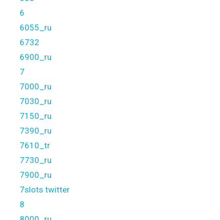
6
6055_ru
6732
6900_ru
7
7000_ru
7030_ru
7150_ru
7390_ru
7610_tr
7730_ru
7900_ru
7slots twitter
8
8000_ru