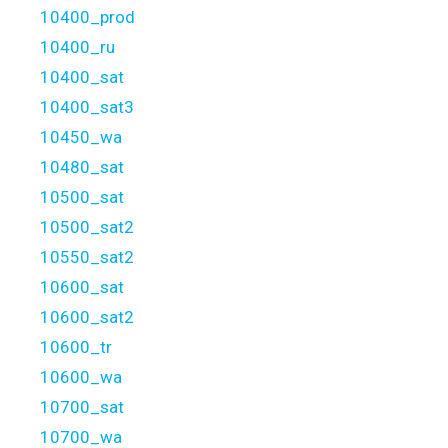
10400_prod
10400_ru
10400_sat
10400_sat3
10450_wa
10480_sat
10500_sat
10500_sat2
10550_sat2
10600_sat
10600_sat2
10600_tr
10600_wa
10700_sat
10700_wa