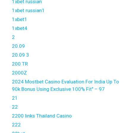
1xbet russian
1xbet russian1
1xbet1
1xbet4
2
20.09
20.09 3
200 TR
2000Z
2024 Mostbet Casino Evaluation For India Up To
90k Bonus Using Exclusive 100% Fit" – 97
21
22
2200 links Thailand Casino
222