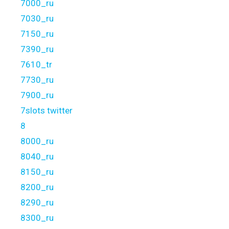
7000_ru
7030_ru
7150_ru
7390_ru
7610_tr
7730_ru
7900_ru
7slots twitter
8
8000_ru
8040_ru
8150_ru
8200_ru
8290_ru
8300_ru