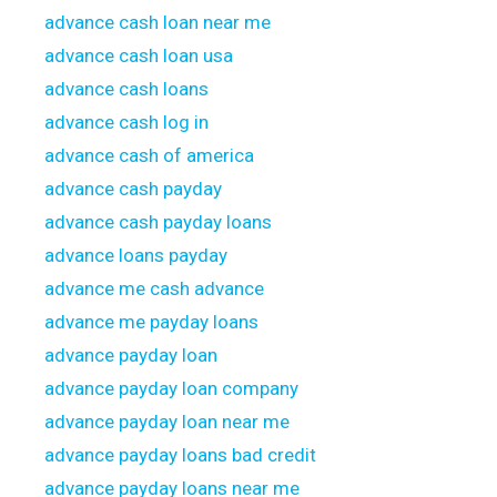
advance cash loan near me
advance cash loan usa
advance cash loans
advance cash log in
advance cash of america
advance cash payday
advance cash payday loans
advance loans payday
advance me cash advance
advance me payday loans
advance payday loan
advance payday loan company
advance payday loan near me
advance payday loans bad credit
advance payday loans near me