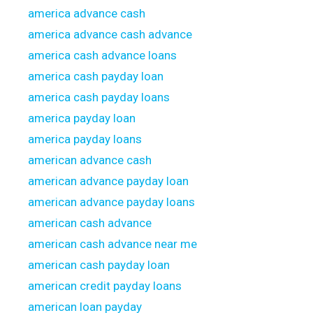
america advance cash
america advance cash advance
america cash advance loans
america cash payday loan
america cash payday loans
america payday loan
america payday loans
american advance cash
american advance payday loan
american advance payday loans
american cash advance
american cash advance near me
american cash payday loan
american credit payday loans
american loan payday