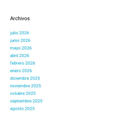
i
n
g
Archivos
Y
o
julio 2026
u
N
junio 2026
e
mayo 2026
e
abril 2026
d
febrero 2026
t
o
enero 2026
K
diciembre 2025
n
noviembre 2025
o
octubre 2025
w
septiembre 2025
agosto 2025