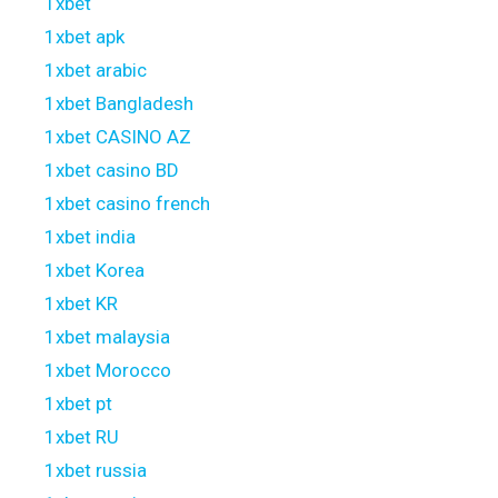
1xbet
1xbet apk
1xbet arabic
1xbet Bangladesh
1xbet CASINO AZ
1xbet casino BD
1xbet casino french
1xbet india
1xbet Korea
1xbet KR
1xbet malaysia
1xbet Morocco
1xbet pt
1xbet RU
1xbet russia