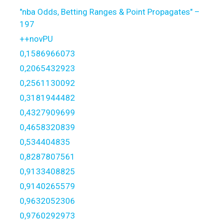
"nba Odds, Betting Ranges & Point Propagates" –
197
++novPU
0,1586966073
0,2065432923
0,2561130092
0,3181944482
0,4327909699
0,4658320839
0,534404835
0,8287807561
0,9133408825
0,9140265579
0,9632052306
0,9760292973