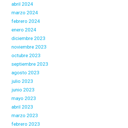
abril 2024
marzo 2024
febrero 2024
enero 2024
diciembre 2023
noviembre 2023
octubre 2023
septiembre 2023
agosto 2023
julio 2023
junio 2023
mayo 2023
abril 2023
marzo 2023
febrero 2023