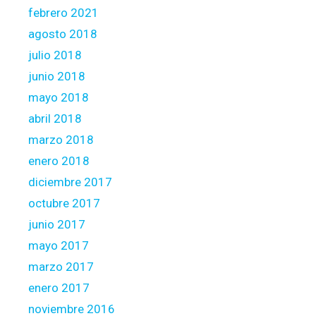
febrero 2021
agosto 2018
julio 2018
junio 2018
mayo 2018
abril 2018
marzo 2018
enero 2018
diciembre 2017
octubre 2017
junio 2017
mayo 2017
marzo 2017
enero 2017
noviembre 2016