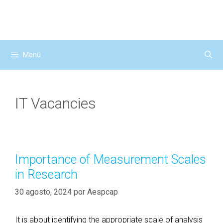
Saltar
al
contenido
Menú
IT Vacancies
Importance of Measurement Scales
in Research
30 agosto, 2024
por
Aespcap
It is about identifying the appropriate scale of analysis