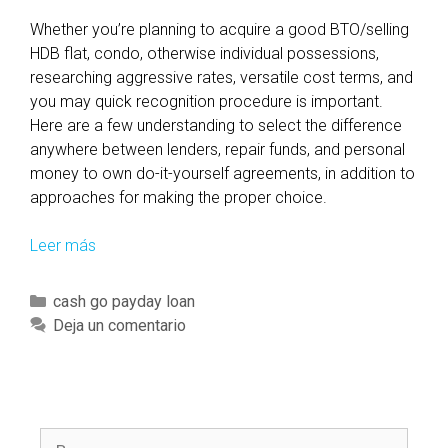
w
Whether you’re planning to acquire a good BTO/selling
h
HDB flat, condo, otherwise individual possessions,
e
researching aggressive rates, versatile cost terms, and
n
you may quick recognition procedure is important.
t
Here are a few understanding to select the difference
r
anywhere between lenders, repair funds, and personal
y
money to own do-it-yourself agreements, in addition to
i
approaches for making the proper choice.
n
g
Leer más
R
t
e
o
p
g
C
cash go payday loan
a
e
a
Deja un comentario
i
t
t
r
a
e
a
h
g
g
o
o
a
B
m
r