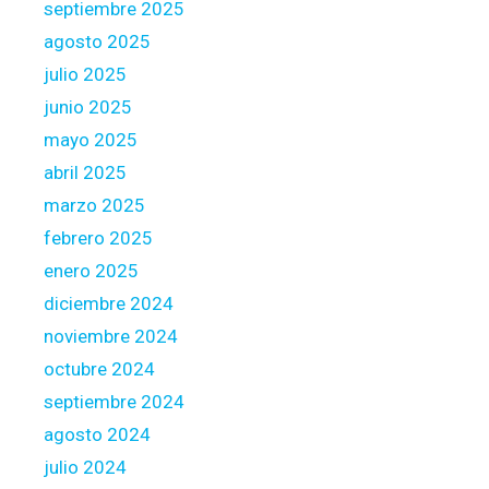
h
septiembre 2025
e
agosto 2025
S
julio 2025
i
junio 2025
n
g
mayo 2025
a
abril 2025
p
marzo 2025
o
febrero 2025
r
e
enero 2025
diciembre 2024
noviembre 2024
octubre 2024
septiembre 2024
agosto 2024
julio 2024