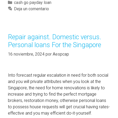
i
C
cash go payday loan
d
a
Deja un comentario
e
t
a
e
l
g
s
o
Repair against. Domestic versus.
t
r
Personal loans For the Singapore
e
í
p
a
16 noviembre, 2024
por
Aespcap
3
s
T
i
Into forecast regular escalation in need for both social
p
and you will private attributes when you look at the
s
Singapore, the need for home renovations is likely to
t
increase and trying to find the perfect mortgage
o
brokers, restoration money, otherwise personal loans
l
to possess house requests will get crucial having rates-
e
effective and you may efficient do-it-yourself.
t