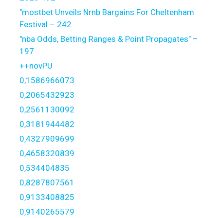
"mostbet Unveils Nrnb Bargains For Cheltenham
Festival – 242
"nba Odds, Betting Ranges & Point Propagates" –
197
++novPU
0,1586966073
0,2065432923
0,2561130092
0,3181944482
0,4327909699
0,4658320839
0,534404835
0,8287807561
0,9133408825
0,9140265579