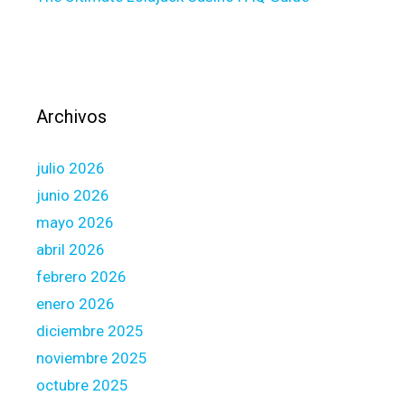
.
P
e
r
s
Archivos
o
n
julio 2026
a
l
junio 2026
l
mayo 2026
o
abril 2026
a
febrero 2026
n
s
enero 2026
F
diciembre 2025
o
noviembre 2025
r
octubre 2025
t