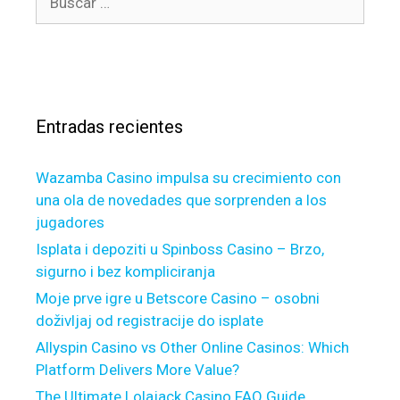
i
u
e
í
n
s
l
a
s
o
c
s
t
a
a
.
n
r
D
a
Entradas recientes
:
o
r
m
e
Wazamba Casino impulsa su crecimiento con
e
:
una ola de novedades que sorprenden a los
s
jugadores
t
i
Isplata i depoziti u Spinboss Casino – Brzo,
c
sigurno i bez kompliciranja
v
Moje prve igre u Betscore Casino – osobni
e
doživljaj od registracije do isplate
r
Allyspin Casino vs Other Online Casinos: Which
s
Platform Delivers More Value?
u
The Ultimate Lolajack Casino FAQ Guide
s