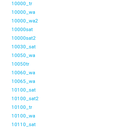
10000_tr
10000_wa
10000_wa2
10000sat
10000sat2
10030_sat
10050_wa
10050tr
10060_wa
10065_wa
10100_sat
10100_sat2
10100_tr
10100_wa
10110_sat