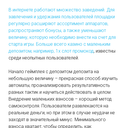
с
В интернете работают множество заведений. Для
о
завлечения и удержания пользователей площадки
б
регулярно расширяют ассортимент аппаратов,
е
распространяют бонусы, а также уменьшают
н
величину, которую необходимо внести на счет для
н
старта игры. Больше всего казино с маленьким
о
депозитом, например,
1х слот промокод
с
, известны
среди неопытных пользователей.
т
и
Начало геймплея с депозитом депозита на
р
небольшую величину – прекрасная способ изучить
а
автоматы, проанализировать результативность
з
разных тактик и научиться действовать в целом.
в
Внедрение маленьких взносов – хороший метод
л
самоконтроля. Пользователи развлекаются на
е
реальные деньги, но при этом в случае неудачи не
ч
заходят в значительный минус. Минимального
е
взноса хватает, чтобы определить, как
н