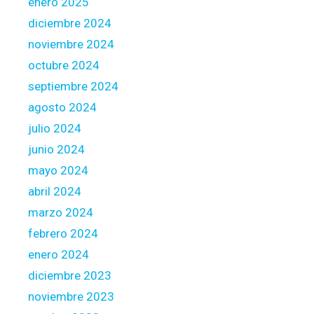
enero 2025
diciembre 2024
noviembre 2024
octubre 2024
septiembre 2024
agosto 2024
julio 2024
junio 2024
mayo 2024
abril 2024
marzo 2024
febrero 2024
enero 2024
diciembre 2023
noviembre 2023