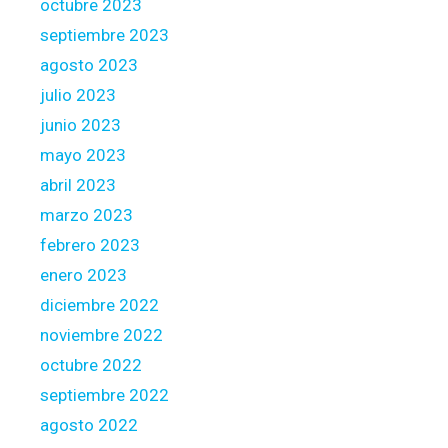
octubre 2023
septiembre 2023
agosto 2023
julio 2023
junio 2023
mayo 2023
abril 2023
marzo 2023
febrero 2023
enero 2023
diciembre 2022
noviembre 2022
octubre 2022
septiembre 2022
agosto 2022