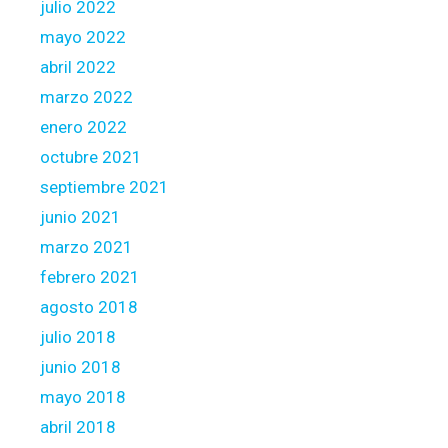
julio 2022
mayo 2022
abril 2022
marzo 2022
enero 2022
octubre 2021
septiembre 2021
junio 2021
marzo 2021
febrero 2021
agosto 2018
julio 2018
junio 2018
mayo 2018
abril 2018