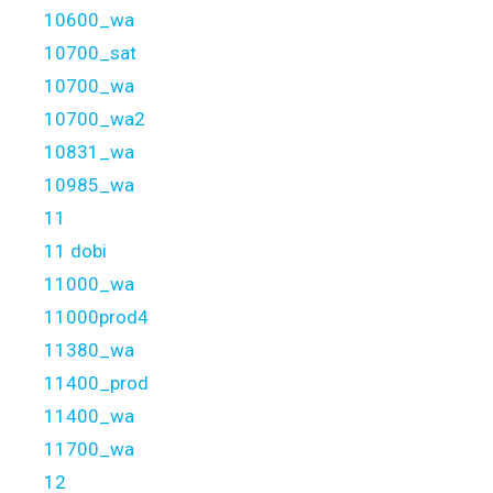
10600_wa
10700_sat
10700_wa
10700_wa2
10831_wa
10985_wa
11
11 dobi
11000_wa
11000prod4
11380_wa
11400_prod
11400_wa
11700_wa
12