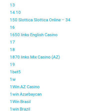
13
14.10
150 Slottica Slottica Online – 34
16
1650 links English Casino
17
18
1870 links Mix Casino (AZ)
19
1bet5
1w
1Win AZ Casino
1win Azərbaycan
1Win Brasil
1win Brazil