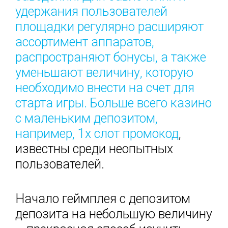
удержания пользователей
площадки регулярно расширяют
ассортимент аппаратов,
распространяют бонусы, а также
уменьшают величину, которую
необходимо внести на счет для
старта игры. Больше всего казино
с маленьким депозитом,
например,
1х слот промокод
,
известны среди неопытных
пользователей.
Начало геймплея с депозитом
депозита на небольшую величину