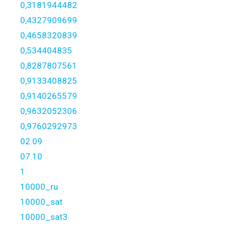
0,3181944482
0,4327909699
0,4658320839
0,534404835
0,8287807561
0,9133408825
0,9140265579
0,9632052306
0,9760292973
02.09
07.10
1
10000_ru
10000_sat
10000_sat3