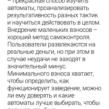
– прекрасная способ изучить
автоматы, проанализировать
результативность разных тактик
и научиться действовать в целом.
Внедрение маленьких взносов –
хороший метод самоконтроля.
Пользователи развлекаются на
реальные деньги, но при этом в
случае неудачи не заходят в
значительный минус.
Минимального взноса хватает,
чтобы определить, как
функционирует заведение, можно
ли ему доверять и какие
автоматы лучше выбирать, чтобы