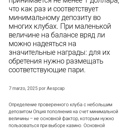
принимается не менее 1 доллара,
что как раз и соответствует
минимальному депозиту во
многих клубах. При маленькой
величине на балансе вряд ли
можно надеяться на
значительные награды: для их
обретения нужно размещать
соответствующие пари.
7 marzo, 2025
por
Aespcap
Определение проверенного клуба с небольшим
депозитом Опция пополнения на счет минимальной
величины – не основной фактор, которым нужно
пользоваться при выборе казино. Основной