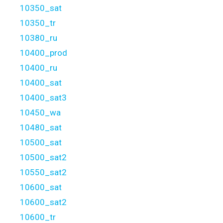
10350_sat
10350_tr
10380_ru
10400_prod
10400_ru
10400_sat
10400_sat3
10450_wa
10480_sat
10500_sat
10500_sat2
10550_sat2
10600_sat
10600_sat2
10600_tr