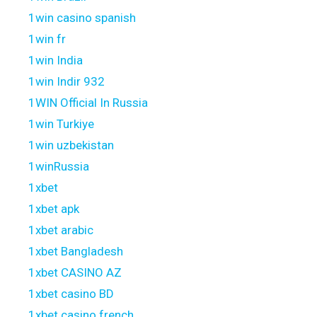
1win casino spanish
1win fr
1win India
1win Indir 932
1WIN Official In Russia
1win Turkiye
1win uzbekistan
1winRussia
1xbet
1xbet apk
1xbet arabic
1xbet Bangladesh
1xbet CASINO AZ
1xbet casino BD
1xbet casino french