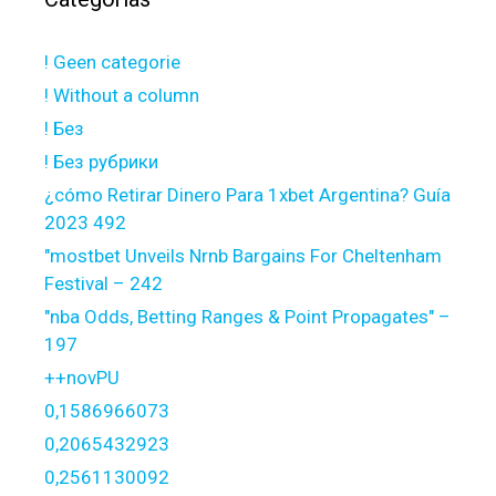
! Geen categorie
! Without a column
! Без
! Без рубрики
¿cómo Retirar Dinero Para 1xbet Argentina? Guía
2023 492
"mostbet Unveils Nrnb Bargains For Cheltenham
Festival – 242
"nba Odds, Betting Ranges & Point Propagates" –
197
++novPU
0,1586966073
0,2065432923
0,2561130092