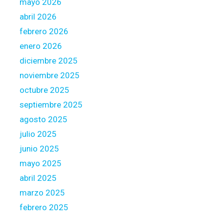
mayo 2026
e
abril 2026
n
febrero 2026
t
a
enero 2026
l
diciembre 2025
l
noviembre 2025
y
octubre 2025
f
r
septiembre 2025
i
agosto 2025
e
julio 2025
n
junio 2025
d
l
mayo 2025
y
abril 2025
t
marzo 2025
r
febrero 2025
a