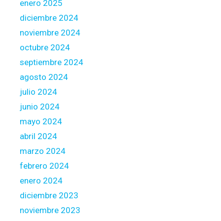
n
enero 2025
s
diciembre 2024
i
noviembre 2024
t
octubre 2024
i
o
septiembre 2024
n
agosto 2024
a
julio 2024
p
junio 2024
p
r
mayo 2024
o
abril 2024
a
marzo 2024
c
febrero 2024
h
enero 2024
diciembre 2023
noviembre 2023