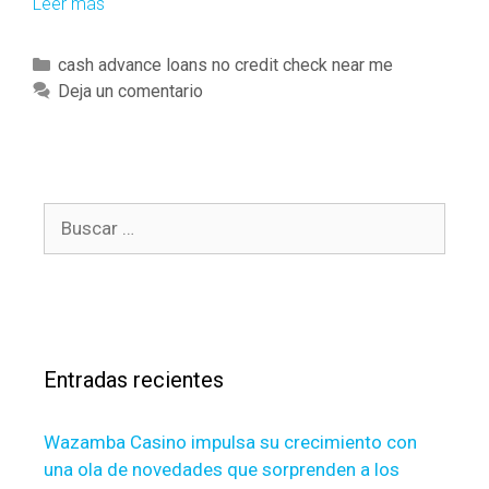
Leer más
V
i
e
C
cash advance loans no credit check near me
t
a
Deja un comentario
n
t
a
e
m
g
n
o
e
B
r
e
u
í
d
s
a
s
c
s
a
a
n
r
i
Entradas recientes
:
n
t
Wazamba Casino impulsa su crecimiento con
e
una ola de novedades que sorprenden a los
n