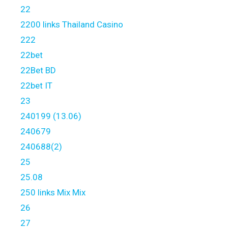
22
2200 links Thailand Casino
222
22bet
22Bet BD
22bet IT
23
240199 (13.06)
240679
240688(2)
25
25.08
250 links Mix Mix
26
27