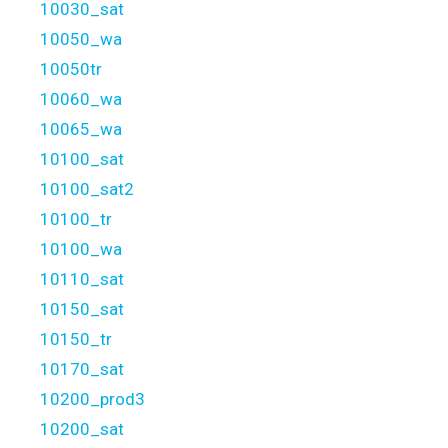
10030_sat
10050_wa
10050tr
10060_wa
10065_wa
10100_sat
10100_sat2
10100_tr
10100_wa
10110_sat
10150_sat
10150_tr
10170_sat
10200_prod3
10200_sat