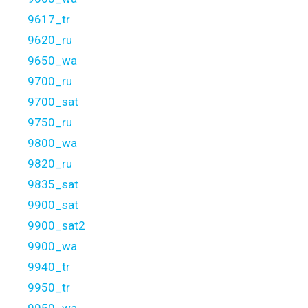
9617_tr
9620_ru
9650_wa
9700_ru
9700_sat
9750_ru
9800_wa
9820_ru
9835_sat
9900_sat
9900_sat2
9900_wa
9940_tr
9950_tr