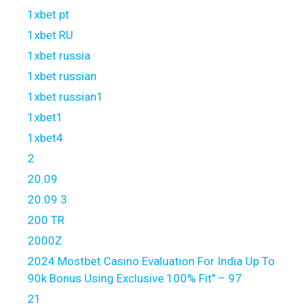
1xbet pt
1xbet RU
1xbet russia
1xbet russian
1xbet russian1
1xbet1
1xbet4
2
20.09
20.09 3
200 TR
2000Z
2024 Mostbet Casino Evaluation For India Up To
90k Bonus Using Exclusive 100% Fit" – 97
21