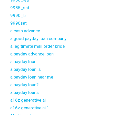
9950_wa
9985_sat
9990_tr
9990sat
a cash advance
a good payday loan company
a legitimate mail order bride
a payday advance loan
a payday loan
a payday loan is
a payday loan near me
a payday loan?
a payday loans
a16z generative ai
a16z generative ai 1