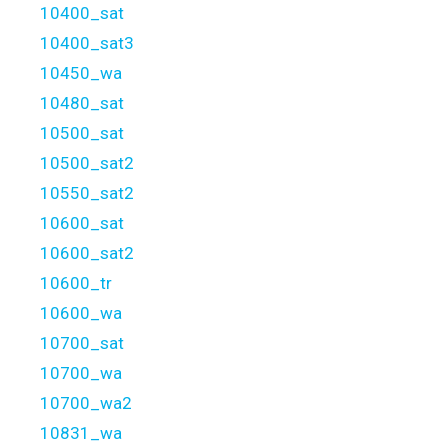
10400_sat
10400_sat3
10450_wa
10480_sat
10500_sat
10500_sat2
10550_sat2
10600_sat
10600_sat2
10600_tr
10600_wa
10700_sat
10700_wa
10700_wa2
10831_wa