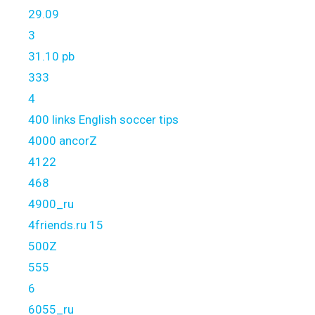
29.09
3
31.10 pb
333
4
400 links English soccer tips
4000 ancorZ
4122
468
4900_ru
4friends.ru 15
500Z
555
6
6055_ru