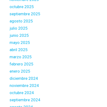
C
octubre 2025
e
r
septiembre 2025
t
agosto 2025
i
julio 2025
f
junio 2025
i
c
mayo 2025
a
abril 2025
t
marzo 2025
i
febrero 2025
o
n
enero 2025
r
diciembre 2024
e
noviembre 2024
g
octubre 2024
a
r
septiembre 2024
d