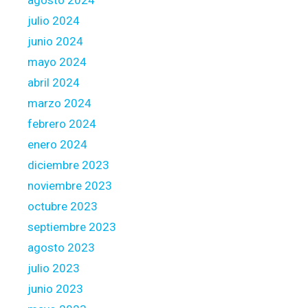
agosto 2024
i
julio 2024
n
junio 2024
g
E
mayo 2024
l
abril 2024
i
marzo 2024
g
febrero 2024
i
b
enero 2024
i
diciembre 2023
l
noviembre 2023
i
octubre 2023
t
y
septiembre 2023
agosto 2023
julio 2023
junio 2023