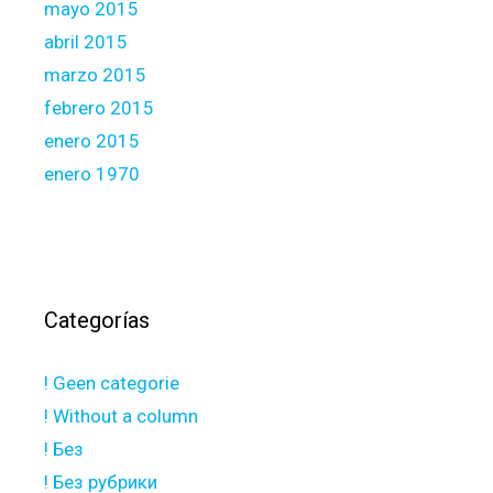
mayo 2015
abril 2015
marzo 2015
febrero 2015
enero 2015
enero 1970
Categorías
! Geen categorie
! Without a column
! Без
! Без рубрики