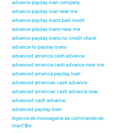
advance payday loan company
advance payday loan near me
advance payday loans bad credit
advance payday loans near me
advance payday loans no credit check
advance to payday loans
advanced america cash advance
advanced america cash advance near me
advanced america payday loan
advanced american cash advance
advanced american cash advance near
advanced cash advance
advanced payday loan
Agence de messagerie de commande de
mariГ©e