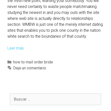
the fresh new point, wanting your somebody. You will
never need certainly to waste people matchmaking
studying the newest in and you may outs with the site
where web site is actually directly to relationships
section. WMBW is just one of the merely internet dating
sites that enables you to pick one county in the nation
white search to the boundaries of that county.
Leer más
T
r
a
C
how to mail order bride
v
a
Deja un comentario
e
t
l
e
l
g
i
o
n
B
r
g
u
í
M
s
a