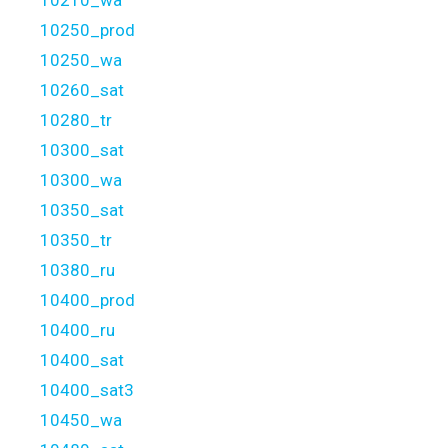
10210_wa
10250_prod
10250_wa
10260_sat
10280_tr
10300_sat
10300_wa
10350_sat
10350_tr
10380_ru
10400_prod
10400_ru
10400_sat
10400_sat3
10450_wa