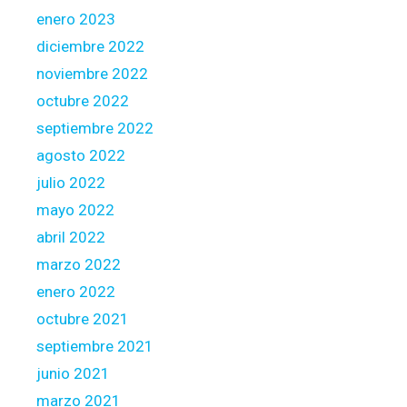
enero 2023
diciembre 2022
noviembre 2022
octubre 2022
septiembre 2022
agosto 2022
julio 2022
mayo 2022
abril 2022
marzo 2022
enero 2022
octubre 2021
septiembre 2021
junio 2021
marzo 2021