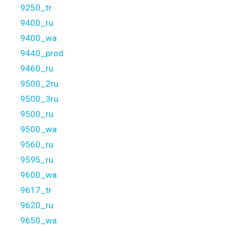
9250_tr
9400_ru
9400_wa
9440_prod
9460_ru
9500_2ru
9500_3ru
9500_ru
9500_wa
9560_ru
9595_ru
9600_wa
9617_tr
9620_ru
9650_wa