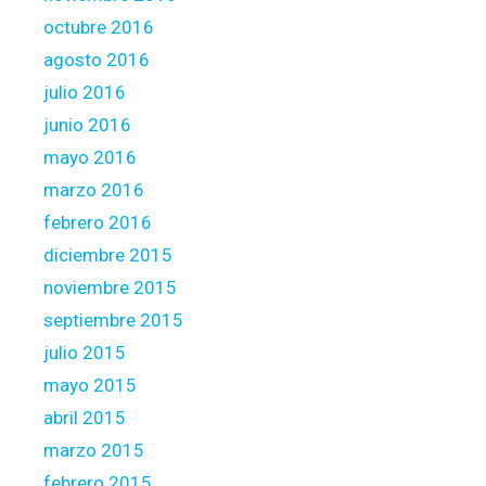
octubre 2016
agosto 2016
julio 2016
junio 2016
mayo 2016
marzo 2016
febrero 2016
diciembre 2015
noviembre 2015
septiembre 2015
julio 2015
mayo 2015
abril 2015
marzo 2015
febrero 2015