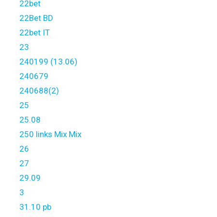
22bet
22Bet BD
22bet IT
23
240199 (13.06)
240679
240688(2)
25
25.08
250 links Mix Mix
26
27
29.09
3
31.10 pb