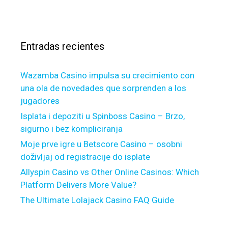
o
c
s
s
a
t
r
r
Entradas recientes
:
e
a
Wazamba Casino impulsa su crecimiento con
d
una ola de novedades que sorprenden a los
i
jugadores
l
y
Isplata i depoziti u Spinboss Casino – Brzo,
u
sigurno i bez kompliciranja
s
Moje prve igre u Betscore Casino – osobni
e
doživljaj od registracije do isplate
f
Allyspin Casino vs Other Online Casinos: Which
u
Platform Delivers More Value?
l
The Ultimate Lolajack Casino FAQ Guide
W
a
g