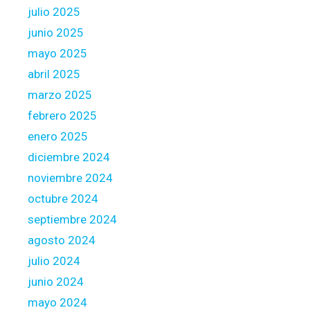
t
julio 2025
i
junio 2025
o
n
mayo 2025
s
abril 2025
H
marzo 2025
a
febrero 2025
p
p
enero 2025
e
diciembre 2024
n
noviembre 2024
s
octubre 2024
septiembre 2024
agosto 2024
julio 2024
junio 2024
mayo 2024