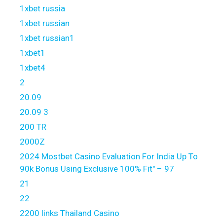
1xbet russia
1xbet russian
1xbet russian1
1xbet1
1xbet4
2
20.09
20.09 3
200 TR
2000Z
2024 Mostbet Casino Evaluation For India Up To
90k Bonus Using Exclusive 100% Fit" – 97
21
22
2200 links Thailand Casino