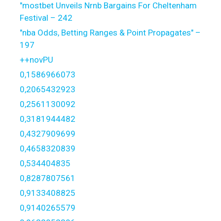
"mostbet Unveils Nrnb Bargains For Cheltenham
Festival – 242
"nba Odds, Betting Ranges & Point Propagates" –
197
++novPU
0,1586966073
0,2065432923
0,2561130092
0,3181944482
0,4327909699
0,4658320839
0,534404835
0,8287807561
0,9133408825
0,9140265579