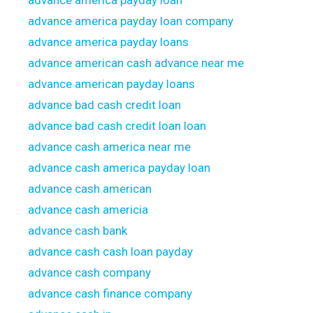
advance america payday loan
advance america payday loan company
advance america payday loans
advance american cash advance near me
advance american payday loans
advance bad cash credit loan
advance bad cash credit loan loan
advance cash america near me
advance cash america payday loan
advance cash american
advance cash americia
advance cash bank
advance cash cash loan payday
advance cash company
advance cash finance company