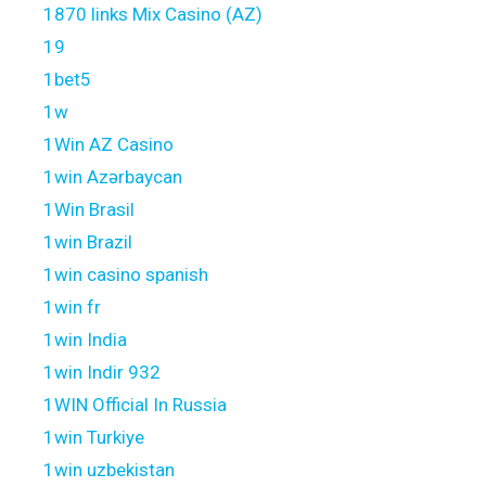
1870 links Mix Casino (AZ)
19
1bet5
1w
1Win AZ Casino
1win Azərbaycan
1Win Brasil
1win Brazil
1win casino spanish
1win fr
1win India
1win Indir 932
1WIN Official In Russia
1win Turkiye
1win uzbekistan