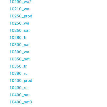
10200_wa2
10210_wa
10250_prod
10250_wa
10260_sat
10280_tr
10300_sat
10300_wa
10350_sat
10350_tr
10380_ru
10400_prod
10400_ru
10400_sat
10400_sat3