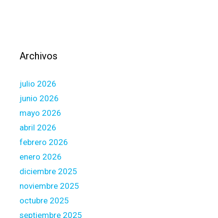
o
o
r
w
M
-
r
t
a
Archivos
x
a
julio 2026
b
l
junio 2026
e
mayo 2026
m
abril 2026
o
febrero 2026
n
e
enero 2026
y
diciembre 2025
h
noviembre 2025
a
octubre 2025
v
i
septiembre 2025