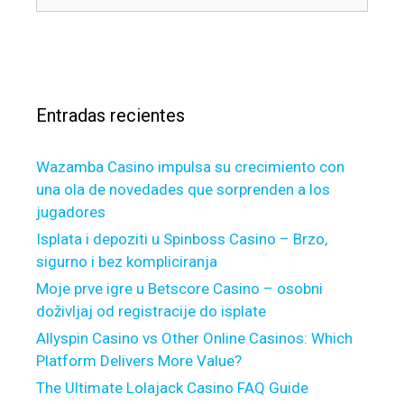
u
í
s
s
s
a
i
i
c
s
z
d
a
z
e
r
l
r
Entradas recientes
:
i
i
n
n
Wazamba Casino impulsa su crecimiento con
g
g
una ola de novedades que sorprenden a los
h
t
jugadores
o
a
t
x
Isplata i depoziti u Spinboss Casino – Brzo,
s
a
sigurno i bez kompliciranja
e
b
Moje prve igre u Betscore Casino – osobni
a
l
doživljaj od registracije do isplate
r
e
Allyspin Casino vs Other Online Casinos: Which
c
o
Platform Delivers More Value?
h
r
The Ultimate Lolajack Casino FAQ Guide
f
l