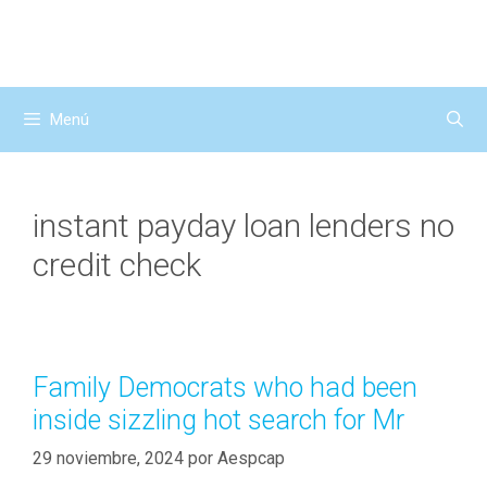
Saltar
al
contenido
Menú
instant payday loan lenders no
credit check
Family Democrats who had been
inside sizzling hot search for Mr
29 noviembre, 2024
por
Aespcap