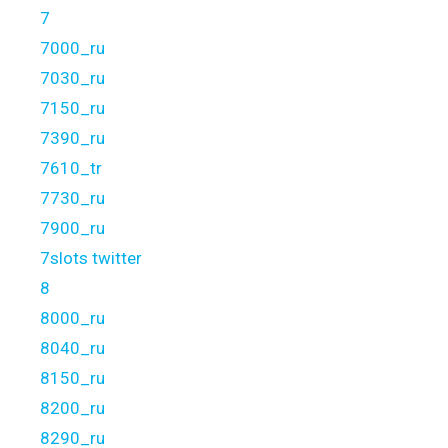
7
7000_ru
7030_ru
7150_ru
7390_ru
7610_tr
7730_ru
7900_ru
7slots twitter
8
8000_ru
8040_ru
8150_ru
8200_ru
8290_ru