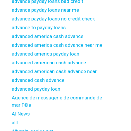
advance payday loans bad credit
advance payday loans near me
advance payday loans no credit check
advance to payday loans
advanced america cash advance
advanced america cash advance near me
advanced america payday loan
advanced american cash advance
advanced american cash advance near
advanced cash advance
advanced payday loan
Agence de messagerie de commande de
mariГ©e
AI News
alll