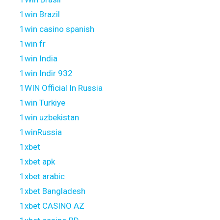
1win Brazil
1win casino spanish
1win fr
1win India
1win Indir 932
1WIN Official In Russia
1win Turkiye
1win uzbekistan
1winRussia
1xbet
1xbet apk
1xbet arabic
1xbet Bangladesh
1xbet CASINO AZ