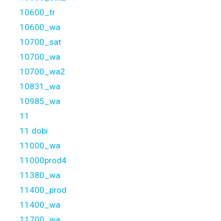
10600_tr
10600_wa
10700_sat
10700_wa
10700_wa2
10831_wa
10985_wa
11
11 dobi
11000_wa
11000prod4
11380_wa
11400_prod
11400_wa
11700_wa