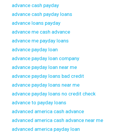
advance cash payday
advance cash payday loans
advance loans payday
advance me cash advance
advance me payday loans
advance payday loan
advance payday loan company
advance payday loan near me
advance payday loans bad credit
advance payday loans near me
advance payday loans no credit check
advance to payday loans
advanced america cash advance
advanced america cash advance near me
advanced america payday loan