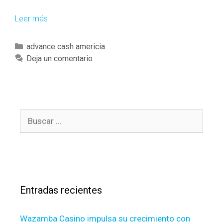
Leer más
Z
o
m
C
advance cash americia
b
a
Deja un comentario
i
t
e
e
n
g
e
o
x
B
r
t
u
í
m
s
a
o
c
s
r
a
t
r
g
Entradas recientes
:
a
g
Wazamba Casino impulsa su crecimiento con
e