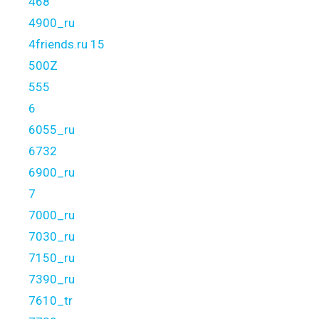
468
4900_ru
4friends.ru 15
500Z
555
6
6055_ru
6732
6900_ru
7
7000_ru
7030_ru
7150_ru
7390_ru
7610_tr