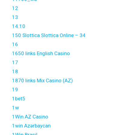
12
13
14.10
150 Slottica Slottica Online – 34
16
1650 links English Casino
17
18
1870 links Mix Casino (AZ)
19
1bet5
1w
1Win AZ Casino
1win Azərbaycan
1Win Brasil