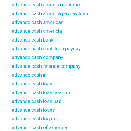
advance cash america near me
advance cash america payday loan
advance cash american
advance cash americia
advance cash bank
advance cash cash loan payday
advance cash company
advance cash finance company
advance cash in
advance cash loan
advance cash loan near me
advance cash loan usa
advance cash loans
advance cash log in
advance cash of america