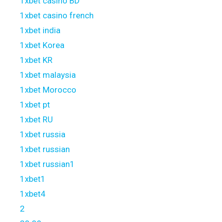
1xbet casino BD
1xbet casino french
1xbet india
1xbet Korea
1xbet KR
1xbet malaysia
1xbet Morocco
1xbet pt
1xbet RU
1xbet russia
1xbet russian
1xbet russian1
1xbet1
1xbet4
2