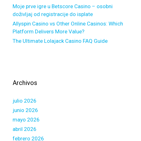
a
Moje prve igre u Betscore Casino – osobni
n
doživljaj od registracije do isplate
e
Allyspin Casino vs Other Online Casinos: Which
x
Platform Delivers More Value?
c
The Ultimate Lolajack Casino FAQ Guide
e
l
l
e
n
t
Archivos
V
a
julio 2026
p
r
junio 2026
o
mayo 2026
t
abril 2026
e
febrero 2026
c