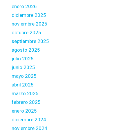
t
enero 2026
e
diciembre 2025
d
noviembre 2025
m
octubre 2025
o
r
septiembre 2025
t
agosto 2025
g
julio 2025
a
junio 2025
g
e
mayo 2025
?
abril 2025
marzo 2025
febrero 2025
enero 2025
diciembre 2024
noviembre 2024