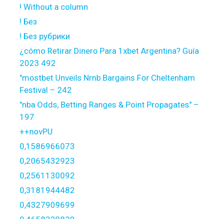
! Without a column
! Без
! Без рубрики
¿cómo Retirar Dinero Para 1xbet Argentina? Guía
2023 492
"mostbet Unveils Nrnb Bargains For Cheltenham
Festival – 242
"nba Odds, Betting Ranges & Point Propagates" –
197
++novPU
0,1586966073
0,2065432923
0,2561130092
0,3181944482
0,4327909699