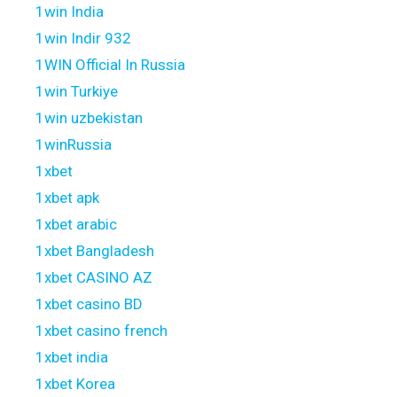
1win India
1win Indir 932
1WIN Official In Russia
1win Turkiye
1win uzbekistan
1winRussia
1xbet
1xbet apk
1xbet arabic
1xbet Bangladesh
1xbet CASINO AZ
1xbet casino BD
1xbet casino french
1xbet india
1xbet Korea