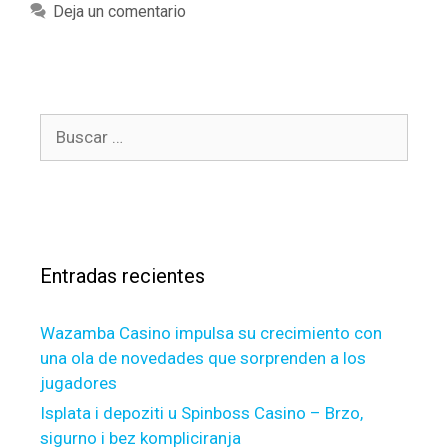
o
a
Deja un comentario
u
t
k
e
n
g
o
o
w
B
r
t
u
í
h
s
a
e
c
s
b
a
e
r
n
Entradas recientes
:
e
f
Wazamba Casino impulsa su crecimiento con
i
una ola de novedades que sorprenden a los
t
jugadores
s
o
Isplata i depoziti u Spinboss Casino – Brzo,
f
sigurno i bez kompliciranja