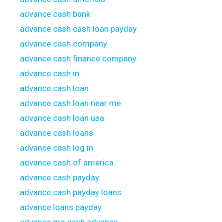
advance cash bank
advance cash cash loan payday
advance cash company
advance cash finance company
advance cash in
advance cash loan
advance cash loan near me
advance cash loan usa
advance cash loans
advance cash log in
advance cash of america
advance cash payday
advance cash payday loans
advance loans payday