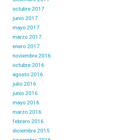
octubre 2017
junio 2017
mayo 2017
marzo 2017
enero 2017
noviembre 2016
octubre 2016
agosto 2016
julio 2016
junio 2016
mayo 2016
marzo 2016
febrero 2016
diciembre 2015