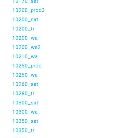
10170_sat
10200_prod3
10200_sat
10200_tr
10200_wa
10200_wa2
10210_wa
10250_prod
10250_wa
10260_sat
10280_tr
10300_sat
10300_wa
10350_sat
10350_tr