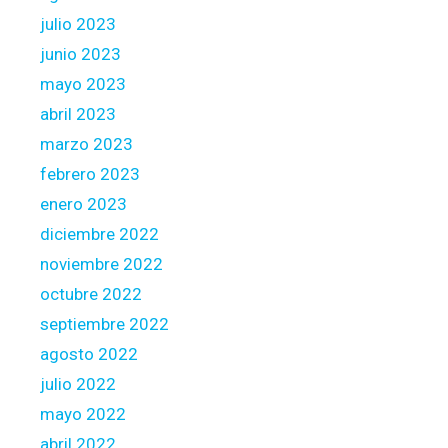
julio 2023
junio 2023
mayo 2023
abril 2023
marzo 2023
febrero 2023
enero 2023
diciembre 2022
noviembre 2022
octubre 2022
septiembre 2022
agosto 2022
julio 2022
mayo 2022
abril 2022