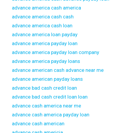
advance america cash america
advance america cash cash
advance america cash loan
advance america loan payday
advance america payday loan
advance america payday loan company
advance america payday loans
advance american cash advance near me
advance american payday loans
advance bad cash credit loan
advance bad cash credit loan loan
advance cash america near me
advance cash america payday loan
advance cash american
advance cash americia