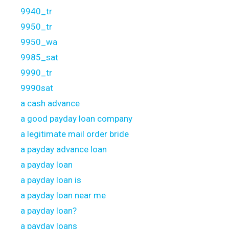
9940_tr
9950_tr
9950_wa
9985_sat
9990_tr
9990sat
a cash advance
a good payday loan company
a legitimate mail order bride
a payday advance loan
a payday loan
a payday loan is
a payday loan near me
a payday loan?
a payday loans