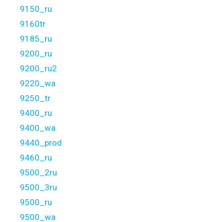
9150_ru
9160tr
9185_ru
9200_ru
9200_ru2
9220_wa
9250_tr
9400_ru
9400_wa
9440_prod
9460_ru
9500_2ru
9500_3ru
9500_ru
9500_wa