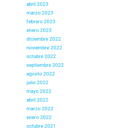
abril 2023
marzo 2023
febrero 2023
enero 2023
diciembre 2022
noviembre 2022
octubre 2022
septiembre 2022
agosto 2022
julio 2022
mayo 2022
abril 2022
marzo 2022
enero 2022
octubre 2021