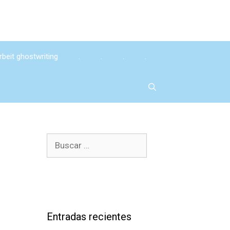
beit ghostwriting
.
.
.
.
Buscar
B
u
s
c
a
r
Entradas recientes
: