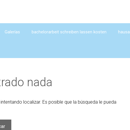
Galerías
bachelorarbeit schreiben lassen kosten
hausar
trado nada
ntentando localizar. Es posible que la búsqueda le pueda