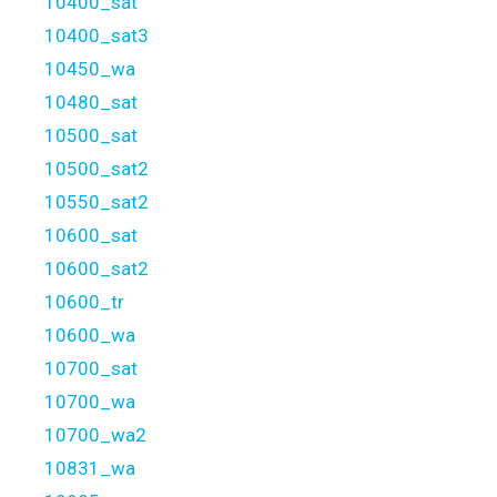
10400_sat
10400_sat3
10450_wa
10480_sat
10500_sat
10500_sat2
10550_sat2
10600_sat
10600_sat2
10600_tr
10600_wa
10700_sat
10700_wa
10700_wa2
10831_wa