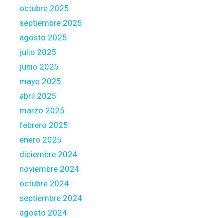
octubre 2025
septiembre 2025
agosto 2025
julio 2025
junio 2025
mayo 2025
abril 2025
marzo 2025
febrero 2025
enero 2025
diciembre 2024
noviembre 2024
octubre 2024
septiembre 2024
agosto 2024