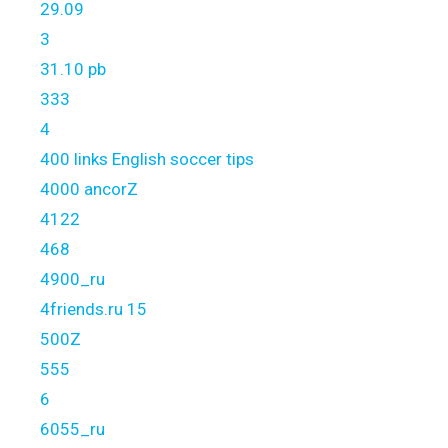
29.09
3
31.10 pb
333
4
400 links English soccer tips
4000 ancorZ
4122
468
4900_ru
4friends.ru 15
500Z
555
6
6055_ru