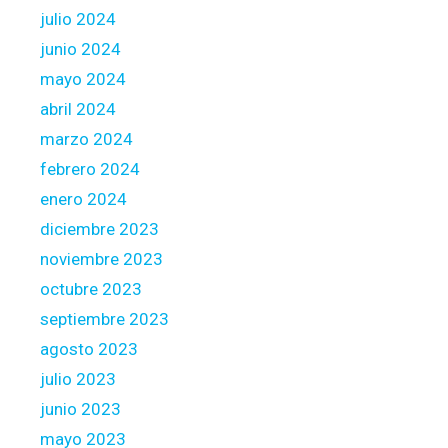
julio 2024
junio 2024
mayo 2024
abril 2024
marzo 2024
febrero 2024
enero 2024
diciembre 2023
noviembre 2023
octubre 2023
septiembre 2023
agosto 2023
julio 2023
junio 2023
mayo 2023