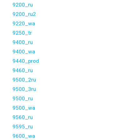
9200_ru
9200_ru2
9220_wa
9250_tr
9400_ru
9400_wa
9440_prod
9460_ru
9500_2ru
9500_3ru
9500_ru
9500_wa
9560_ru
9595_ru
9600_wa