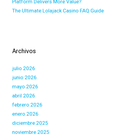
Platform Delivers More Value?
The Ultimate Lolajack Casino FAQ Guide
Archivos
julio 2026
junio 2026
mayo 2026
abril 2026
febrero 2026
enero 2026
diciembre 2025
noviembre 2025