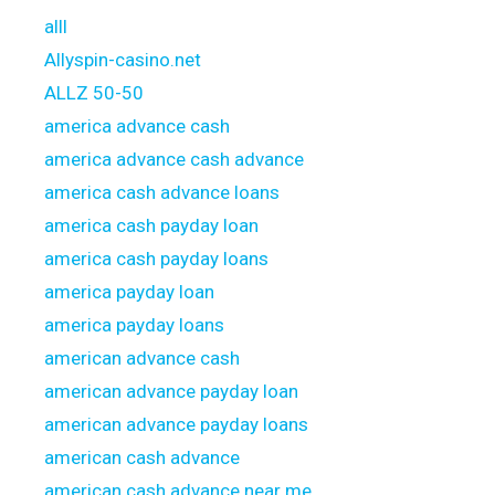
alll
Allyspin-casino.net
ALLZ 50-50
america advance cash
america advance cash advance
america cash advance loans
america cash payday loan
america cash payday loans
america payday loan
america payday loans
american advance cash
american advance payday loan
american advance payday loans
american cash advance
american cash advance near me