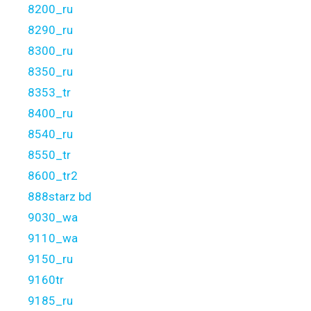
8200_ru
8290_ru
8300_ru
8350_ru
8353_tr
8400_ru
8540_ru
8550_tr
8600_tr2
888starz bd
9030_wa
9110_wa
9150_ru
9160tr
9185_ru