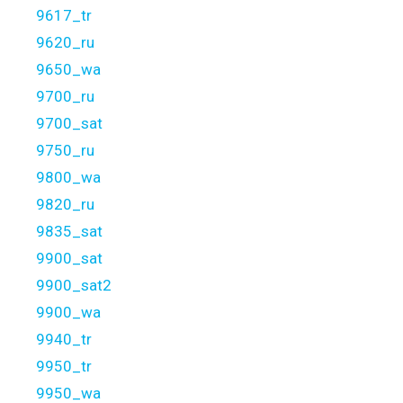
9617_tr
9620_ru
9650_wa
9700_ru
9700_sat
9750_ru
9800_wa
9820_ru
9835_sat
9900_sat
9900_sat2
9900_wa
9940_tr
9950_tr
9950_wa