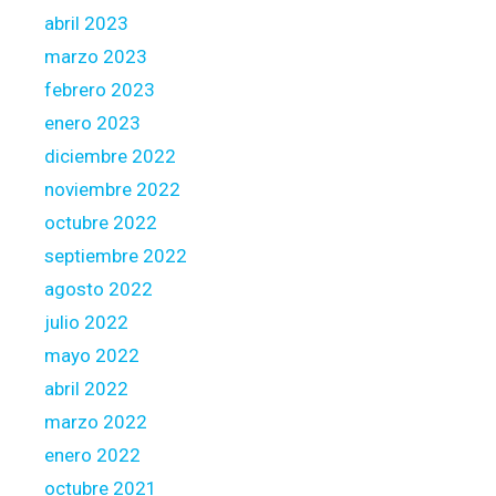
abril 2023
marzo 2023
febrero 2023
enero 2023
diciembre 2022
noviembre 2022
octubre 2022
septiembre 2022
agosto 2022
julio 2022
mayo 2022
abril 2022
marzo 2022
enero 2022
octubre 2021