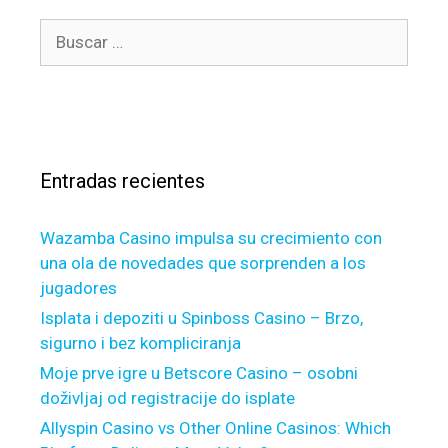
r
B
:
u
s
c
a
r
Entradas recientes
:
Wazamba Casino impulsa su crecimiento con
una ola de novedades que sorprenden a los
jugadores
Isplata i depoziti u Spinboss Casino – Brzo,
sigurno i bez kompliciranja
Moje prve igre u Betscore Casino – osobni
doživljaj od registracije do isplate
Allyspin Casino vs Other Online Casinos: Which