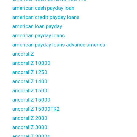
american cash payday loan
american credit payday loans
american loan payday
american payday loans
american payday loans advance america
ancorallZ
ancorallZ 10000
ancorallZ 1250
ancorallZ 1400
ancorallZ 1500
ancorallZ 15000
ancorallZ 15000TR2
ancorallZ 2000
ancorallZ 3000
ancorallZ 3000s