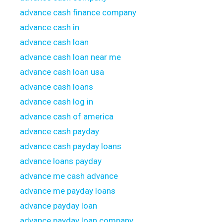
advance cash finance company
advance cash in
advance cash loan
advance cash loan near me
advance cash loan usa
advance cash loans
advance cash log in
advance cash of america
advance cash payday
advance cash payday loans
advance loans payday
advance me cash advance
advance me payday loans
advance payday loan
advance payday loan company