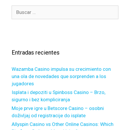
r
B
:
u
s
c
a
r
Entradas recientes
:
Wazamba Casino impulsa su crecimiento con
una ola de novedades que sorprenden a los
jugadores
Isplata i depoziti u Spinboss Casino – Brzo,
sigurno i bez kompliciranja
Moje prve igre u Betscore Casino – osobni
doživljaj od registracije do isplate
Allyspin Casino vs Other Online Casinos: Which