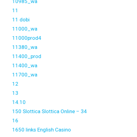
10985_wa
11
11 dobi
11000_wa
11000prod4
11380_wa
11400_prod
11400_wa
11700_wa
12
13
14.10
150 Slottica Slottica Online – 34
16
1650 links English Casino