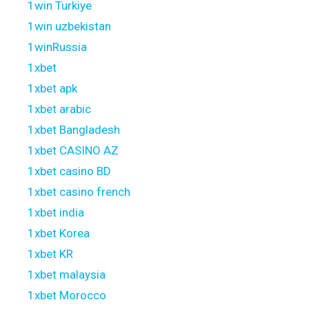
1win Turkiye
1win uzbekistan
1winRussia
1xbet
1xbet apk
1xbet arabic
1xbet Bangladesh
1xbet CASINO AZ
1xbet casino BD
1xbet casino french
1xbet india
1xbet Korea
1xbet KR
1xbet malaysia
1xbet Morocco