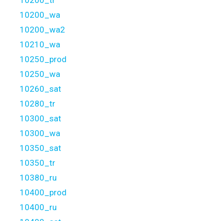
10200_tr
10200_wa
10200_wa2
10210_wa
10250_prod
10250_wa
10260_sat
10280_tr
10300_sat
10300_wa
10350_sat
10350_tr
10380_ru
10400_prod
10400_ru