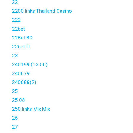
22
2200 links Thailand Casino
222
22bet
22Bet BD
22bet IT
23
240199 (13.06)
240679
240688(2)
25
25.08
250 links Mix Mix
26
27