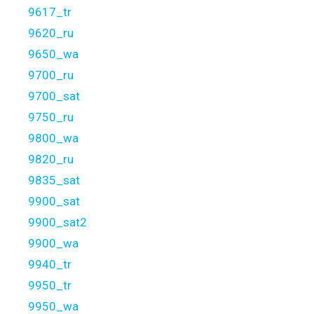
9617_tr
9620_ru
9650_wa
9700_ru
9700_sat
9750_ru
9800_wa
9820_ru
9835_sat
9900_sat
9900_sat2
9900_wa
9940_tr
9950_tr
9950_wa