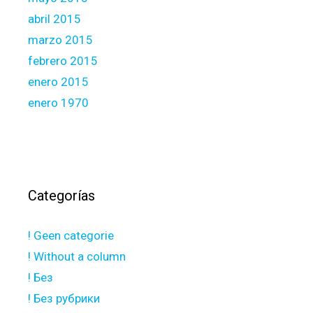
abril 2015
marzo 2015
febrero 2015
enero 2015
enero 1970
Categorías
! Geen categorie
! Without a column
! Без
! Без рубрики