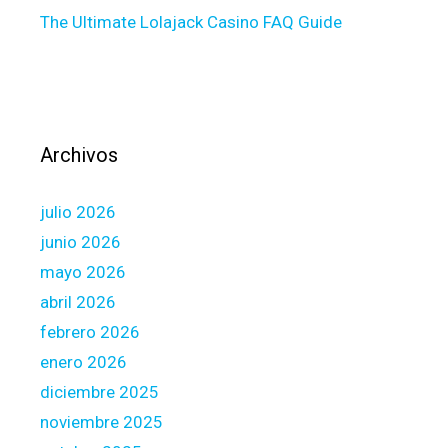
The Ultimate Lolajack Casino FAQ Guide
a
n
d
a
l
s
Archivos
o
t
julio 2026
h
e
junio 2026
A
mayo 2026
d
abril 2026
v
febrero 2026
i
s
enero 2026
e
diciembre 2025
d
noviembre 2025
L