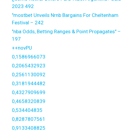
2023 492
"mostbet Unveils Nrnb Bargains For Cheltenham
Festival – 242
"nba Odds, Betting Ranges & Point Propagates" –
197
++novPU
0,1586966073
0,2065432923
0,2561130092
0,3181944482
0,4327909699
0,4658320839
0,534404835
0,8287807561
0,9133408825