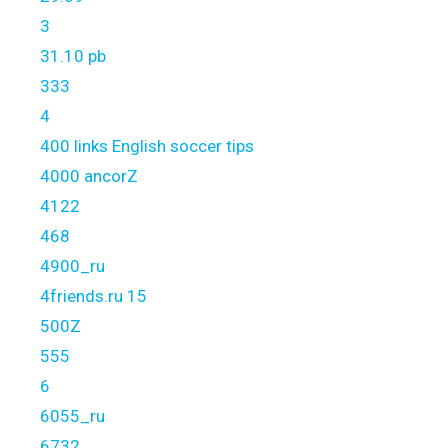
3
31.10 pb
333
4
400 links English soccer tips
4000 ancorZ
4122
468
4900_ru
4friends.ru 15
500Z
555
6
6055_ru
6732