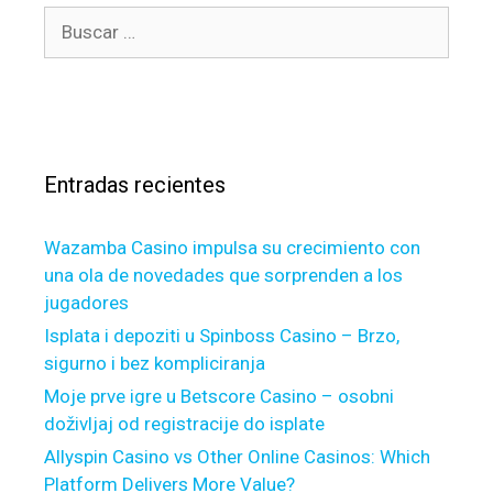
e
B
r
d
u
í
M
s
a
o
c
s
r
a
t
r
g
Entradas recientes
:
a
g
Wazamba Casino impulsa su crecimiento con
e
una ola de novedades que sorprenden a los
S
jugadores
t
a
Isplata i depoziti u Spinboss Casino – Brzo,
n
sigurno i bez kompliciranja
d
Moje prve igre u Betscore Casino – osobni
a
doživljaj od registracije do isplate
r
Allyspin Casino vs Other Online Casinos: Which
d
Platform Delivers More Value?
s