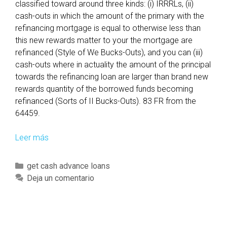
classified toward around three kinds: (i) IRRRLs, (ii)
cash-outs in which the amount of the primary with the
refinancing mortgage is equal to otherwise less than
this new rewards matter to your the mortgage are
refinanced (Style of We Bucks-Outs), and you can (iii)
cash-outs where in actuality the amount of the principal
towards the refinancing loan are larger than brand new
rewards quantity of the borrowed funds becoming
refinanced (Sorts of II Bucks-Outs). 83 FR from the
64459.
Leer más
C
.
L
C
get cash advance loans
i
a
Deja un comentario
c
t
e
e
n
g
s
o