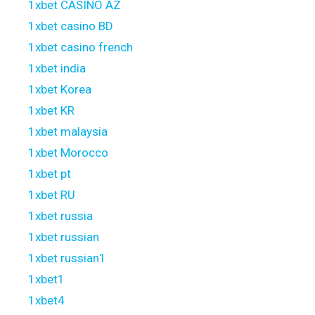
1xbet CASINO AZ
1xbet casino BD
1xbet casino french
1xbet india
1xbet Korea
1xbet KR
1xbet malaysia
1xbet Morocco
1xbet pt
1xbet RU
1xbet russia
1xbet russian
1xbet russian1
1xbet1
1xbet4