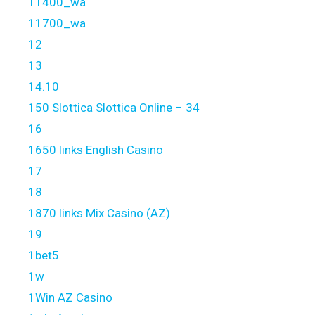
11400_wa
11700_wa
12
13
14.10
150 Slottica Slottica Online – 34
16
1650 links English Casino
17
18
1870 links Mix Casino (AZ)
19
1bet5
1w
1Win AZ Casino