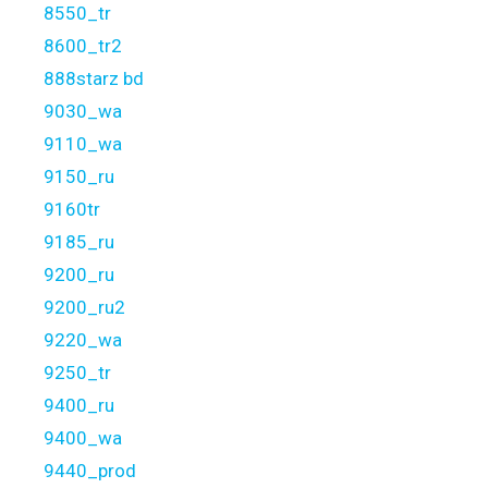
8550_tr
8600_tr2
888starz bd
9030_wa
9110_wa
9150_ru
9160tr
9185_ru
9200_ru
9200_ru2
9220_wa
9250_tr
9400_ru
9400_wa
9440_prod