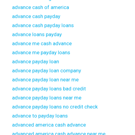
advance cash of america
advance cash payday
advance cash payday loans
advance loans payday
advance me cash advance
advance me payday loans
advance payday loan
advance payday loan company
advance payday loan near me
advance payday loans bad credit
advance payday loans near me
advance payday loans no credit check
advance to payday loans
advanced america cash advance
advanced america cash advance near me