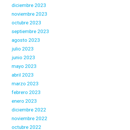
r
diciembre 2023
c
noviembre 2023
e
octubre 2023
c
i
septiembre 2023
d
agosto 2023
e
julio 2023
s
junio 2023
b
l
mayo 2023
o
abril 2023
g
marzo 2023
s
febrero 2023
a
l
enero 2023
e
diciembre 2022
g
noviembre 2022
a
octubre 2022
r