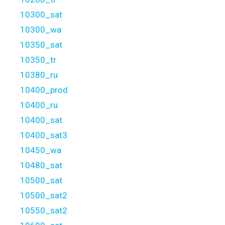
10300_sat
10300_wa
10350_sat
10350_tr
10380_ru
10400_prod
10400_ru
10400_sat
10400_sat3
10450_wa
10480_sat
10500_sat
10500_sat2
10550_sat2