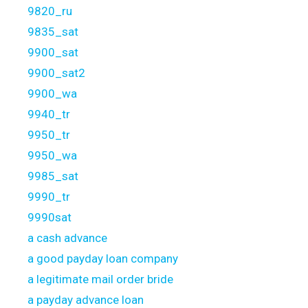
9820_ru
9835_sat
9900_sat
9900_sat2
9900_wa
9940_tr
9950_tr
9950_wa
9985_sat
9990_tr
9990sat
a cash advance
a good payday loan company
a legitimate mail order bride
a payday advance loan