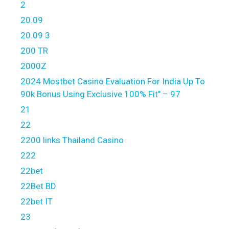
2
20.09
20.09 3
200 TR
2000Z
2024 Mostbet Casino Evaluation For India Up To
90k Bonus Using Exclusive 100% Fit" – 97
21
22
2200 links Thailand Casino
222
22bet
22Bet BD
22bet IT
23