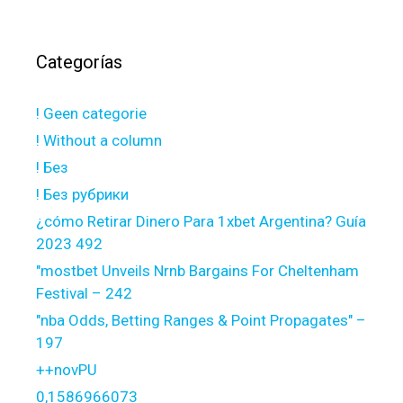
Categorías
! Geen categorie
! Without a column
! Без
! Без рубрики
¿cómo Retirar Dinero Para 1xbet Argentina? Guía
2023 492
"mostbet Unveils Nrnb Bargains For Cheltenham
Festival – 242
"nba Odds, Betting Ranges & Point Propagates" –
197
++novPU
0,1586966073