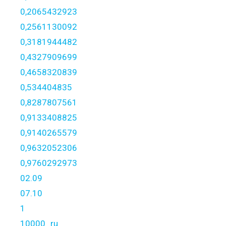
0,2065432923
0,2561130092
0,3181944482
0,4327909699
0,4658320839
0,534404835
0,8287807561
0,9133408825
0,9140265579
0,9632052306
0,9760292973
02.09
07.10
1
10000_ru