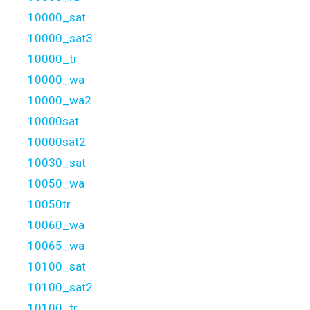
10000_sat
10000_sat3
10000_tr
10000_wa
10000_wa2
10000sat
10000sat2
10030_sat
10050_wa
10050tr
10060_wa
10065_wa
10100_sat
10100_sat2
10100_tr