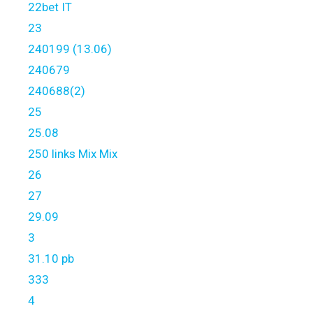
22bet IT
23
240199 (13.06)
240679
240688(2)
25
25.08
250 links Mix Mix
26
27
29.09
3
31.10 pb
333
4