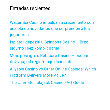
e
r
r
Entradas recientes
:
t
y
Wazamba Casino impulsa su crecimiento con
g
una ola de novedades que sorprenden a los
u
jugadores
a
r
Isplata i depoziti u Spinboss Casino – Brzo,
a
sigurno i bez kompliciranja
n
Moje prve igre u Betscore Casino – osobni
t
doživljaj od registracije do isplate
e
Allyspin Casino vs Other Online Casinos: Which
e
Platform Delivers More Value?
c
The Ultimate Lolajack Casino FAQ Guide
r
e
d
i
t