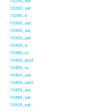
10250_wa
10260_sat
10280_tr
10300_sat
10300_wa
10350_sat
10350_tr
10380_ru
10400_prod
10400_ru
10400_sat
10400_sat3
10450_wa
10480_sat
10500_sat