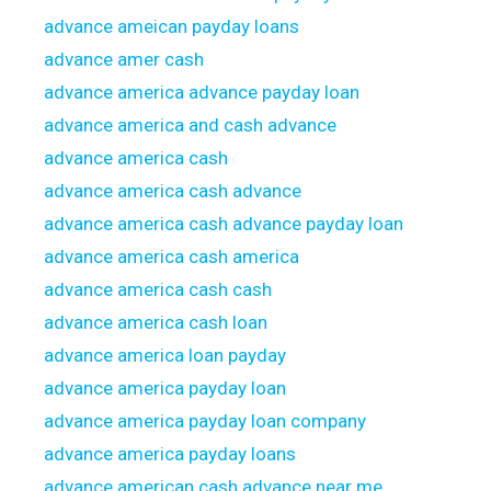
advance ameican payday loans
advance amer cash
advance america advance payday loan
advance america and cash advance
advance america cash
advance america cash advance
advance america cash advance payday loan
advance america cash america
advance america cash cash
advance america cash loan
advance america loan payday
advance america payday loan
advance america payday loan company
advance america payday loans
advance american cash advance near me