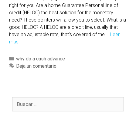
right for you Are a home Guarantee Personal line of
credit (HELOC) the best solution for the monetary
need? These pointers will allow you to select. What is a
good HELOC? A HELOC are a credit line, usually that
have an adjustable rate, that’s covered of the …
Leer
más
W
h
e
C
why do a cash advance
n
a
Deja un comentario
e
t
v
e
e
g
r
o
a
B
r
p
u
í
r
s
a
o
c
s
p
a