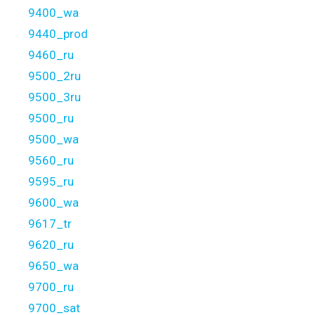
9400_wa
9440_prod
9460_ru
9500_2ru
9500_3ru
9500_ru
9500_wa
9560_ru
9595_ru
9600_wa
9617_tr
9620_ru
9650_wa
9700_ru
9700_sat