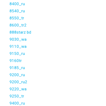
8400_ru
8540_ru
8550_tr
8600_tr2
888starz bd
9030_wa
9110_wa
9150_ru
9160tr
9185_ru
9200_ru
9200_ru2
9220_wa
9250_tr
9400_ru