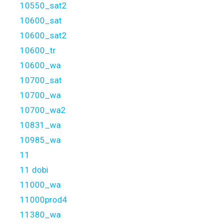
10550_sat2
10600_sat
10600_sat2
10600_tr
10600_wa
10700_sat
10700_wa
10700_wa2
10831_wa
10985_wa
11
11 dobi
11000_wa
11000prod4
11380_wa