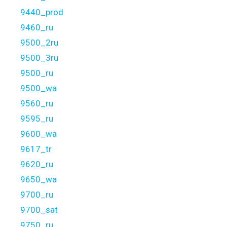
9440_prod
9460_ru
9500_2ru
9500_3ru
9500_ru
9500_wa
9560_ru
9595_ru
9600_wa
9617_tr
9620_ru
9650_wa
9700_ru
9700_sat
9750_ru