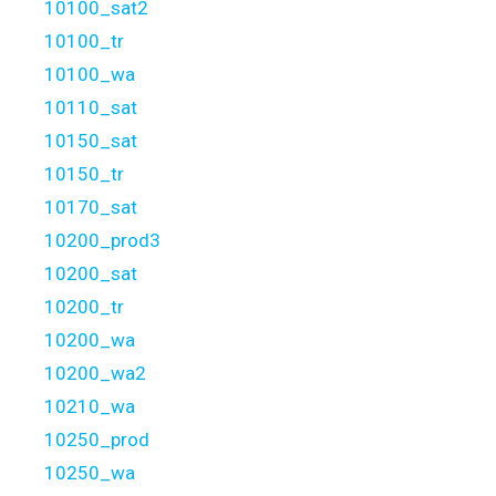
10100_sat2
10100_tr
10100_wa
10110_sat
10150_sat
10150_tr
10170_sat
10200_prod3
10200_sat
10200_tr
10200_wa
10200_wa2
10210_wa
10250_prod
10250_wa