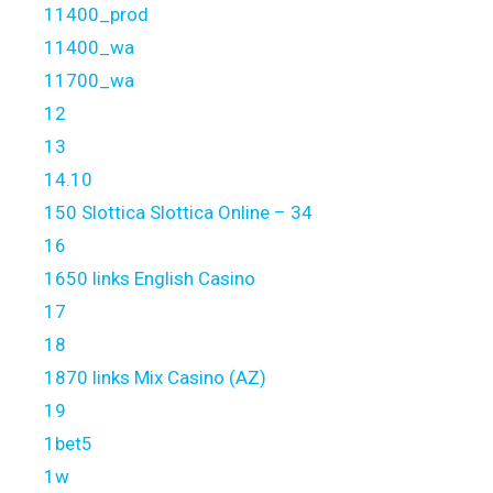
11400_prod
11400_wa
11700_wa
12
13
14.10
150 Slottica Slottica Online – 34
16
1650 links English Casino
17
18
1870 links Mix Casino (AZ)
19
1bet5
1w