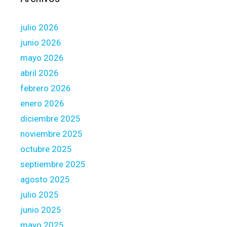
a
2
julio 2026
0
2
junio 2026
4
mayo 2026
C
abril 2026
o
febrero 2026
n
f
enero 2026
i
diciembre 2025
á
noviembre 2025
v
octubre 2025
e
septiembre 2025
agosto 2025
julio 2025
junio 2025
mayo 2025