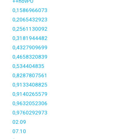
++novPU
0,1586966073
0,2065432923
0,2561130092
0,3181944482
0,4327909699
0,4658320839
0,534404835
0,8287807561
0,9133408825
0,9140265579
0,9632052306
0,9760292973
02.09
07.10