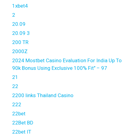
1xbet4
2
20.09
20.09 3
200 TR
2000Z
2024 Mostbet Casino Evaluation For India Up To
90k Bonus Using Exclusive 100% Fit" – 97
21
22
2200 links Thailand Casino
222
22bet
22Bet BD
22bet IT