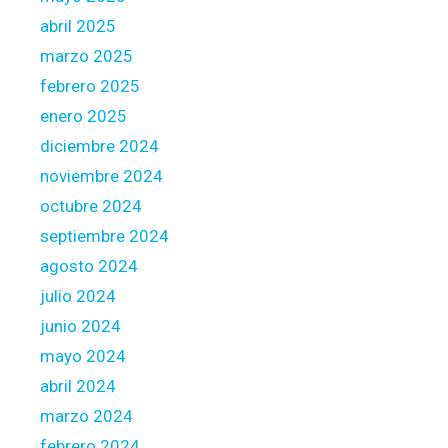
abril 2025
marzo 2025
febrero 2025
enero 2025
diciembre 2024
noviembre 2024
octubre 2024
septiembre 2024
agosto 2024
julio 2024
junio 2024
mayo 2024
abril 2024
marzo 2024
febrero 2024