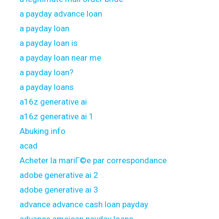
a payday advance loan
a payday loan
a payday loan is
a payday loan near me
a payday loan?
a payday loans
a16z generative ai
a16z generative ai 1
Abuking.info
acad
Acheter la mariГ©e par correspondance
adobe generative ai 2
adobe generative ai 3
advance advance cash loan payday