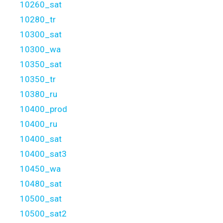
10260_sat
10280_tr
10300_sat
10300_wa
10350_sat
10350_tr
10380_ru
10400_prod
10400_ru
10400_sat
10400_sat3
10450_wa
10480_sat
10500_sat
10500_sat2