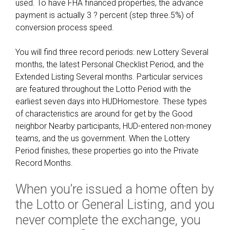
used. To have FHA financed properties, the advance
payment is actually 3 ? percent (step three.5%) of
conversion process speed.
You will find three record periods: new Lottery Several
months, the latest Personal Checklist Period, and the
Extended Listing Several months. Particular services
are featured throughout the Lotto Period with the
earliest seven days into HUDHomestore. These types
of characteristics are around for get by the Good
neighbor Nearby participants, HUD-entered non-money
teams, and the us government. When the Lottery
Period finishes, these properties go into the Private
Record Months.
When you’re issued a home often by
the Lotto or General Listing, and you
never complete the exchange, you