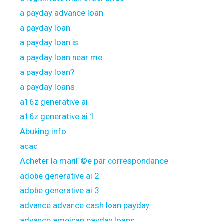
a payday advance loan
a payday loan
a payday loan is
a payday loan near me
a payday loan?
a payday loans
a16z generative ai
a16z generative ai 1
Abuking.info
acad
Acheter la mariГ©e par correspondance
adobe generative ai 2
adobe generative ai 3
advance advance cash loan payday
advance ameican payday loans