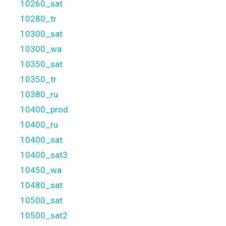
10260_sat
10280_tr
10300_sat
10300_wa
10350_sat
10350_tr
10380_ru
10400_prod
10400_ru
10400_sat
10400_sat3
10450_wa
10480_sat
10500_sat
10500_sat2