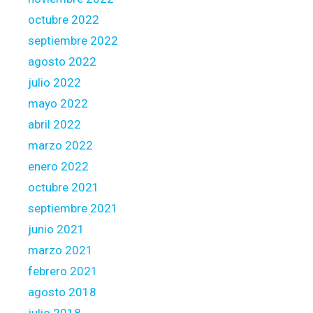
octubre 2022
septiembre 2022
agosto 2022
julio 2022
mayo 2022
abril 2022
marzo 2022
enero 2022
octubre 2021
septiembre 2021
junio 2021
marzo 2021
febrero 2021
agosto 2018
julio 2018