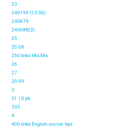
23
240199 (13.06)
240679
240688(2)
25
25.08
250 links Mix Mix
26
27
29.09
3
31.10 pb
333
4
400 links English soccer tips