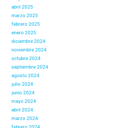
s
abril 2025
u
marzo 2025
r
febrero 2025
a
n
enero 2025
c
diciembre 2024
e
noviembre 2024
octubre 2024
septiembre 2024
agosto 2024
julio 2024
junio 2024
mayo 2024
abril 2024
marzo 2024
febrero 2024