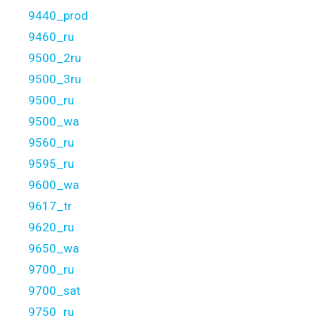
9440_prod
9460_ru
9500_2ru
9500_3ru
9500_ru
9500_wa
9560_ru
9595_ru
9600_wa
9617_tr
9620_ru
9650_wa
9700_ru
9700_sat
9750_ru