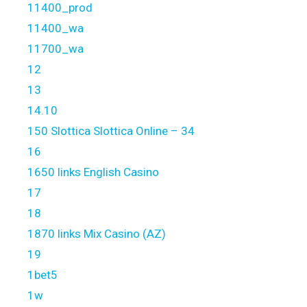
11400_prod
11400_wa
11700_wa
12
13
14.10
150 Slottica Slottica Online – 34
16
1650 links English Casino
17
18
1870 links Mix Casino (AZ)
19
1bet5
1w