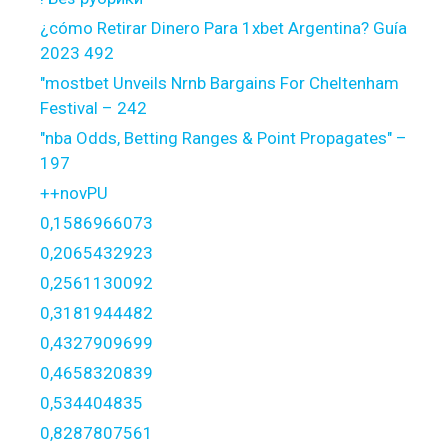
¿cómo Retirar Dinero Para 1xbet Argentina? Guía
2023 492
"mostbet Unveils Nrnb Bargains For Cheltenham
Festival – 242
"nba Odds, Betting Ranges & Point Propagates" –
197
++novPU
0,1586966073
0,2065432923
0,2561130092
0,3181944482
0,4327909699
0,4658320839
0,534404835
0,8287807561