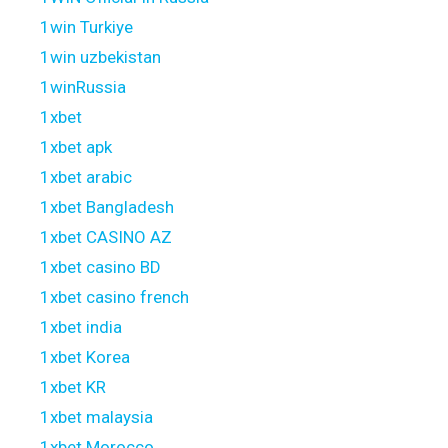
1win Turkiye
1win uzbekistan
1winRussia
1xbet
1xbet apk
1xbet arabic
1xbet Bangladesh
1xbet CASINO AZ
1xbet casino BD
1xbet casino french
1xbet india
1xbet Korea
1xbet KR
1xbet malaysia
1xbet Morocco