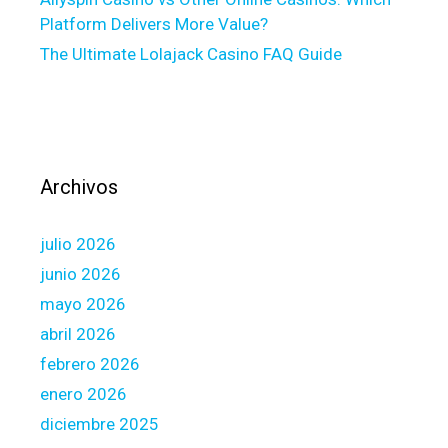
l
a
Platform Delivers More Value?
l
s
The Ultimate Lolajack Casino FAQ Guide
e
g
a
l
b
e
Archivos
l
o
julio 2026
w
a
junio 2026
r
mayo 2026
e
abril 2026
a
febrero 2026
f
i
enero 2026
v
diciembre 2025
e