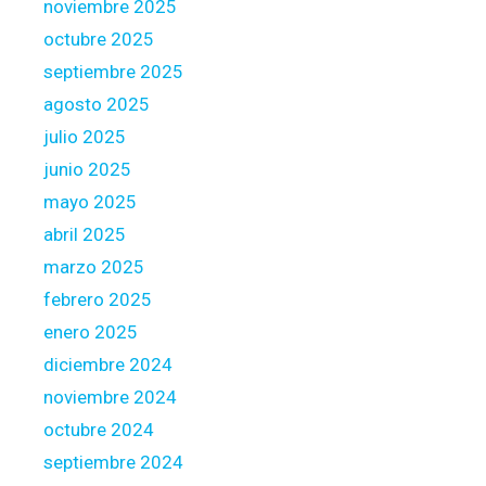
noviembre 2025
o
octubre 2025
f
y
septiembre 2025
o
agosto 2025
u
julio 2025
r
junio 2025
G
o
mayo 2025
v
abril 2025
e
marzo 2025
r
febrero 2025
n
m
enero 2025
e
diciembre 2024
n
noviembre 2024
t
octubre 2024
T
r
septiembre 2024
a