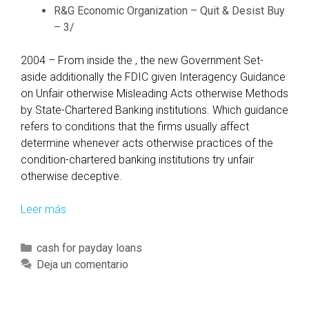
R&G Economic Organization – Quit & Desist Buy
i
– 3/
n
g
2004 – From inside the , the new Government Set-
s
aside additionally the FDIC given Interagency Guidance
T
on Unfair otherwise Misleading Acts otherwise Methods
a
by State-Chartered Banking institutions. Which guidance
k
refers to conditions that the firms usually affect
e
determine whenever acts otherwise practices of the
p
condition-chartered banking institutions try unfair
l
otherwise deceptive.
e
a
Leer más
S
s
u
u
c
C
cash for payday loans
r
h
a
Deja un comentario
e
t
t
i
e
e
n
c