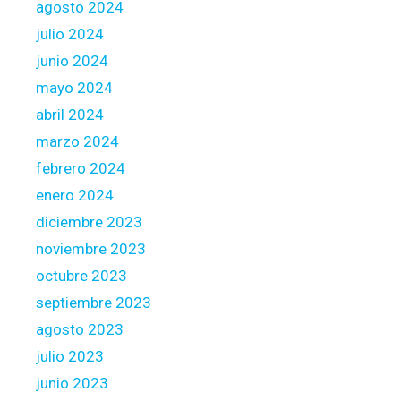
agosto 2024
d
julio 2024
e
junio 2024
P
a
mayo 2024
y
abril 2024
m
marzo 2024
e
febrero 2024
n
t
enero 2024
A
diciembre 2023
c
noviembre 2023
t
octubre 2023
septiembre 2023
agosto 2023
julio 2023
junio 2023