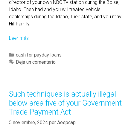
director of your own NBC Tv station during the Boise,
Idaho. Then had and you will treated vehicle
dealerships during the Idaho, Their state, and you may
Hill Family.
Leer más
L
e
a
C
cash for payday loans
d
a
Deja un comentario
i
t
n
e
g
g
O
o
Such techniques is actually illegal
r
r
below area five of your Government
g
í
a
Trade Payment Act
a
n
s
5 noviembre, 2024
por
Aespcap
i
z