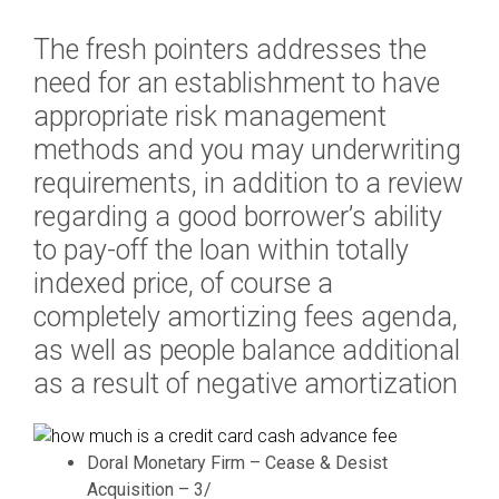
a
The fresh pointers addresses the
t
i
need for an establishment to have
o
appropriate risk management
n
methods and you may underwriting
s
requirements, in addition to a review
,
T
regarding a good borrower’s ability
h
to pay-off the loan within totally
r
indexed price, of course a
i
completely amortizing fees agenda,
l
l
as well as people balance additional
B
as a result of negative amortization
e
l
o
Doral Monetary Firm – Cease & Desist
n
Acquisition – 3/
g