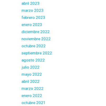
abril 2023
marzo 2023
febrero 2023
enero 2023
diciembre 2022
noviembre 2022
octubre 2022
septiembre 2022
agosto 2022
julio 2022
mayo 2022
abril 2022
marzo 2022
enero 2022
octubre 2021