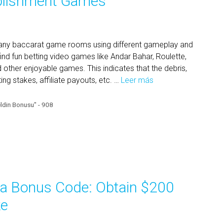
ablishment Games
v
r
i
s
e
u
w
s
 many baccarat game rooms using different gameplay and
&
F
find fun betting video games like Andar Bahar, Roulette,
R
u
 other enjoyable games. This indicates that the debris,
e
l
ng stakes, affiliate payouts, etc. …
Leer más
M
v
h
o
i
a
s
ldin Bonusu" - 908
s
m
t
i
B
b
o
e
e
n
t
t
s
t
:
»
i
O
na Bonus Code: Obtain $200
n
n
g
T
ke
O
h
f