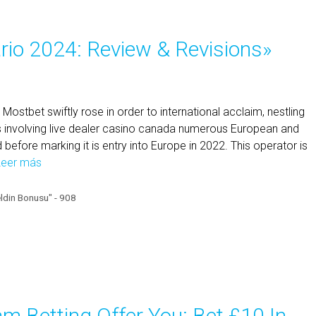
rio 2024: Review & Revisions»
ostbet swiftly rose in order to international acclaim, nestling
ets involving live dealer casino canada numerous European and
efore marking it is entry into Europe in 2022. This operator is
Leer más
«
m
o
ldin Bonusu" - 908
s
t
b
e
t
C
am Betting Offer You: Bet £10 In
a