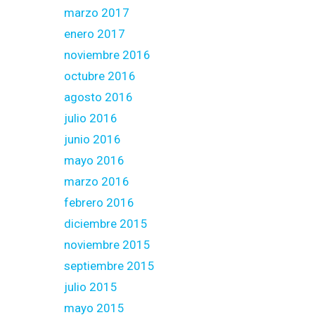
marzo 2017
enero 2017
noviembre 2016
octubre 2016
agosto 2016
julio 2016
junio 2016
mayo 2016
marzo 2016
febrero 2016
diciembre 2015
noviembre 2015
septiembre 2015
julio 2015
mayo 2015