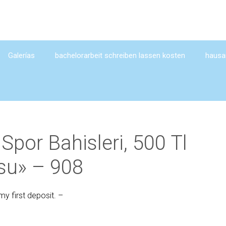
Galerías
bachelorarbeit schreiben lassen kosten
hausar
Spor Bahisleri, 500 Tl
su» – 908
y first deposit. –