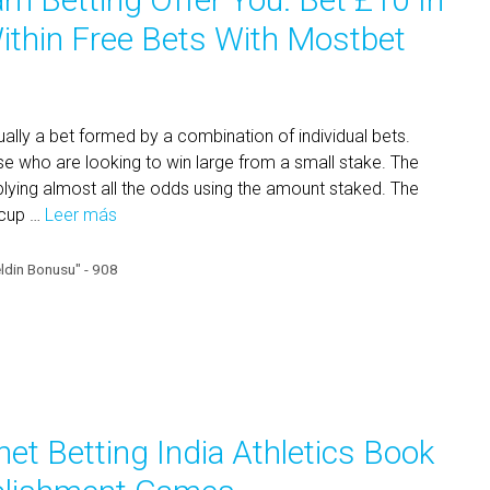
s
ithin Free Bets With Mostbet
i
n
o
O
ally a bet formed by a combination of individual bets.
n
se who are looking to win large from a small stake. The
t
lying almost all the odds using the amount staked. The
a
 cup …
Leer más
L
r
i
i
v
ldin Bonusu" - 908
o
e
2
r
0
p
2
o
4
o
:
l
et Betting India Athletics Book
R
V
e
e