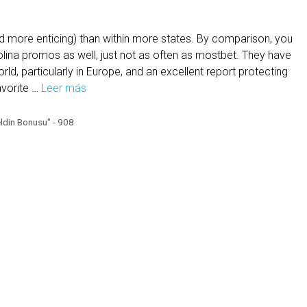
e
f
I
e
n
and more enticing) than within more states. By comparison, you
r
t
olina promos as well, just not as often as mostbet. They have
Y
e
ld, particularly in Europe, and an excellent report protecting
o
r
avorite …
Leer más
M
u
n
o
:
e
s
ldin Bonusu" - 908
B
t
t
e
B
b
t
e
e
£
t
t
1
t
N
0
i
o
I
n
r
n
g
t
A
I
h
d
n
C
d
d
a