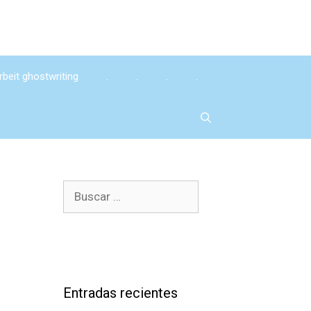
beit ghostwriting
.
.
.
.
Buscar
B
u
s
c
a
r
Entradas recientes
: