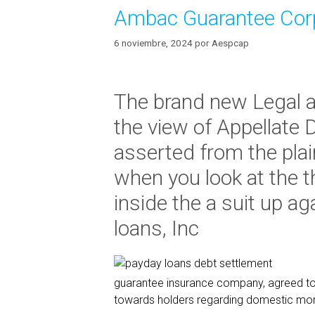
Ambac Guarantee Corp.
6 noviembre, 2024
por
Aespcap
The brand new Legal a
the view of Appellate
asserted from the pl
when you look at the 
inside the a suit up 
loans, Inc
guarantee insurance company, agreed to 
towards holders regarding domestic mor