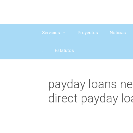
Saltar
al
contenido
Servicios
Proyectos
Noticias
.
Estatutos
payday loans ne
direct payday l