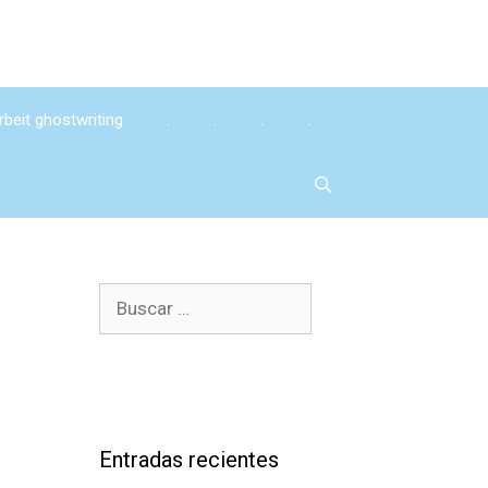
beit ghostwriting
.
.
.
.
Buscar
B
u
s
c
a
r
Entradas recientes
: