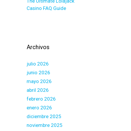
The Ultimate Lolajack
Casino FAQ Guide
Archivos
julio 2026
junio 2026
mayo 2026
abril 2026
febrero 2026
enero 2026
diciembre 2025
noviembre 2025