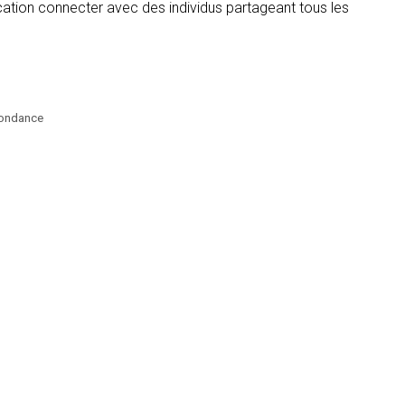
fication connecter avec des individus partageant tous les
pondance