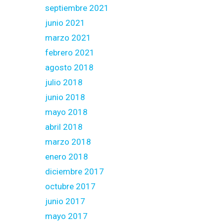
septiembre 2021
junio 2021
marzo 2021
febrero 2021
agosto 2018
julio 2018
junio 2018
mayo 2018
abril 2018
marzo 2018
enero 2018
diciembre 2017
octubre 2017
junio 2017
mayo 2017