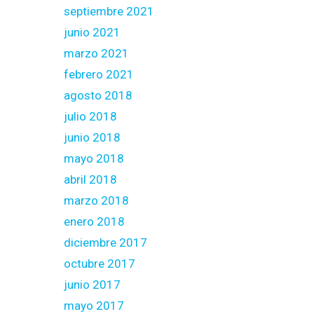
septiembre 2021
junio 2021
marzo 2021
febrero 2021
agosto 2018
julio 2018
junio 2018
mayo 2018
abril 2018
marzo 2018
enero 2018
diciembre 2017
octubre 2017
junio 2017
mayo 2017