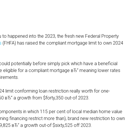
to happened into the 2023, the fresh new Federal Property
s
(FHFA) has raised the compliant mortgage limit to own 2024
could potentially before simply pick which have a beneficial
e eligible for a compliant mortgage вЂ“ meaning lower rates
uirements.
4 limit conforming loan restriction really worth for one-
50 вЂ“ a growth from $forty,350 out-of 2023.
(components in which 115 per cent of local median home value
ing financing restrict more than), brand new restriction to own
825 вЂ“ a growth out-of $sixty,525 off 2023.