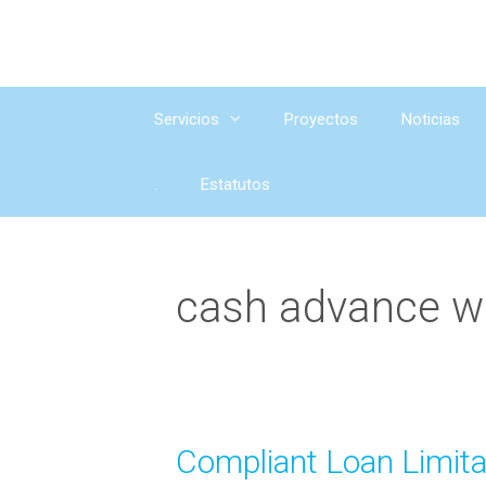
Saltar
al
contenido
Servicios
Proyectos
Noticias
.
Estatutos
cash advance wi
Compliant Loan Limita