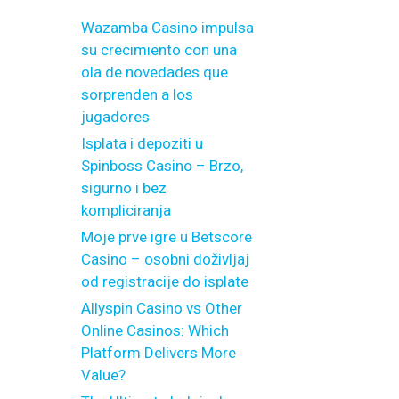
Wazamba Casino impulsa
su crecimiento con una
ola de novedades que
sorprenden a los
jugadores
Isplata i depoziti u
Spinboss Casino – Brzo,
sigurno i bez
kompliciranja
Moje prve igre u Betscore
Casino – osobni doživljaj
od registracije do isplate
Allyspin Casino vs Other
Online Casinos: Which
Platform Delivers More
Value?