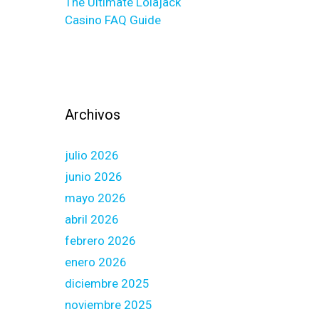
The Ultimate Lolajack
Casino FAQ Guide
Archivos
julio 2026
junio 2026
mayo 2026
abril 2026
febrero 2026
enero 2026
diciembre 2025
noviembre 2025