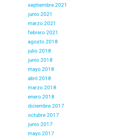
septiembre 2021
junio 2021
marzo 2021
febrero 2021
agosto 2018
julio 2018
junio 2018
mayo 2018
abril 2018
marzo 2018
enero 2018
diciembre 2017
octubre 2017
junio 2017
mayo 2017