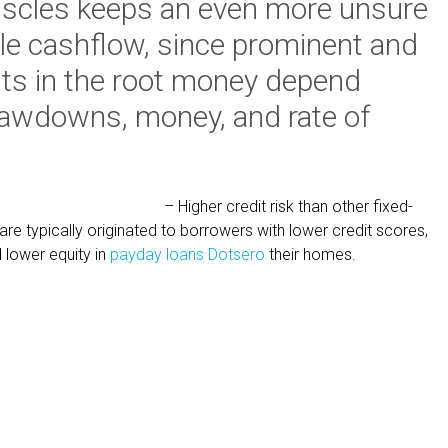
cles keeps an even more unsure
e cashflow, since prominent and
nts in the root money depend
rawdowns, money, and rate of
– Higher credit risk than other fixed-
re typically originated to borrowers with lower credit scores,
d lower equity in
payday loans Dotsero
their homes.