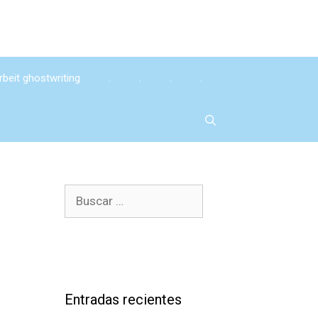
beit ghostwriting
.
.
.
.
Buscar
B
u
s
c
a
r
Entradas recientes
: