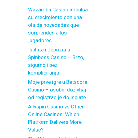
Wazamba Casino impulsa
su crecimiento con una
ola de novedades que
sorprenden a los
jugadores
Isplata i depoziti u
Spinboss Casino – Brzo,
sigurno i bez
kompliciranja
Moje prve igre u Betscore
Casino – osobni doživljaj
od registracije do isplate
Allyspin Casino vs Other
Online Casinos: Which
Platform Delivers More
Value?