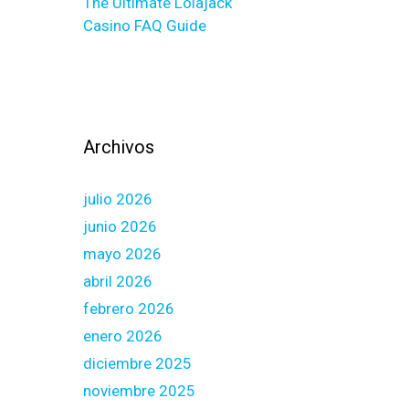
The Ultimate Lolajack
Casino FAQ Guide
Archivos
julio 2026
junio 2026
mayo 2026
abril 2026
febrero 2026
enero 2026
diciembre 2025
noviembre 2025