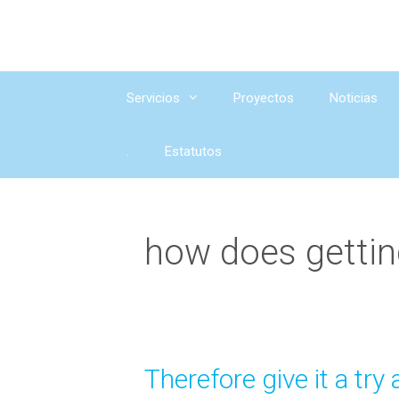
Saltar
al
contenido
Servicios
Proyectos
Noticias
.
Estatutos
how does getti
Therefore give it a try