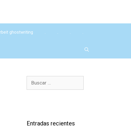
beit ghostwriting
.
.
.
.
Buscar
B
u
s
c
a
r
Entradas recientes
: