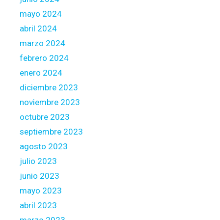
mayo 2024
abril 2024
marzo 2024
febrero 2024
enero 2024
diciembre 2023
noviembre 2023
octubre 2023
septiembre 2023
agosto 2023
julio 2023
junio 2023
mayo 2023
abril 2023