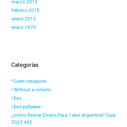
marzo 2015
febrero 2015
enero 2015
enero 1970
Categorías
! Geen categorie
! Without a column
! Без
! Без рубрики
¿cómo Retirar Dinero Para 1xbet Argentina? Guía
2023 492