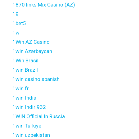
1870 links Mix Casino (AZ)
19
1bet5
1w
1Win AZ Casino
1win Azərbaycan
1Win Brasil
1win Brazil
1win casino spanish
1win fr
1win India
1win Indir 932
1WIN Official In Russia
1win Turkiye
1win uzbekistan