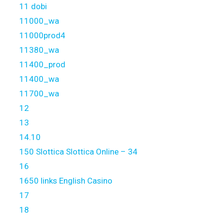
11 dobi
11000_wa
11000prod4
11380_wa
11400_prod
11400_wa
11700_wa
12
13
14.10
150 Slottica Slottica Online – 34
16
1650 links English Casino
17
18