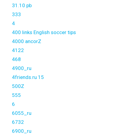
31.10 pb
333
4
400 links English soccer tips
4000 ancorZ
4122
468
4900_ru
4friends.ru 15
500Z
555
6
6055_ru
6732
6900_ru