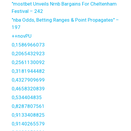
"mostbet Unveils Nrnb Bargains For Cheltenham
Festival – 242
"nba Odds, Betting Ranges & Point Propagates" –
197
++novPU
0,1586966073
0,2065432923
0,2561130092
0,3181944482
0,4327909699
0,4658320839
0,534404835
0,8287807561
0,9133408825
0,9140265579