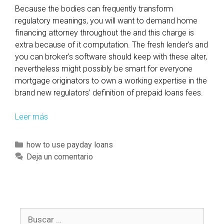
Because the bodies can frequently transform
regulatory meanings, you will want to demand home
financing attorney throughout the and this charge is
extra because of it computation. The fresh lender’s and
you can broker’s software should keep with these alter,
nevertheless might possibly be smart for everyone
mortgage originators to own a working expertise in the
brand new regulators’ definition of prepaid loans fees.
Leer más
I
n
a
C
how to use payday loans
d
a
Deja un comentario
d
t
i
e
t
g
i
o
o
B
r