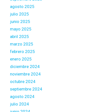
i
agosto 2025
t
julio 2025
s
junio 2025
a
m
mayo 2025
p
abril 2025
l
marzo 2025
e
febrero 2025
enero 2025
diciembre 2024
noviembre 2024
octubre 2024
septiembre 2024
agosto 2024
julio 2024
junio 2024