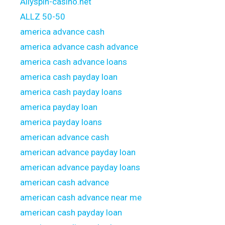
Allyspin-casino.net
ALLZ 50-50
america advance cash
america advance cash advance
america cash advance loans
america cash payday loan
america cash payday loans
america payday loan
america payday loans
american advance cash
american advance payday loan
american advance payday loans
american cash advance
american cash advance near me
american cash payday loan