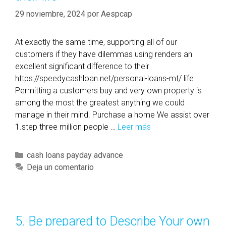
29 noviembre, 2024
por
Aespcap
At exactly the same time, supporting all of our
customers if they have dilemmas using renders an
excellent significant difference to their
https://speedycashloan.net/personal-loans-mt/ life
Permitting a customers buy and very own property is
among the most the greatest anything we could
manage in their mind. Purchase a home We assist over
1.step three million people …
Leer más
A
t
e
C
cash loans payday advance
x
a
Deja un comentario
a
t
c
e
t
g
l
o
5. Be prepared to Describe Your own
y