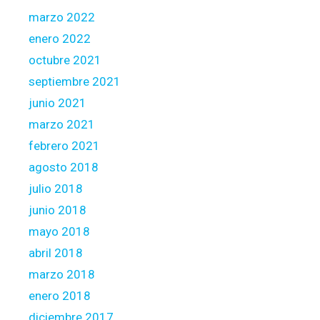
marzo 2022
enero 2022
octubre 2021
septiembre 2021
junio 2021
marzo 2021
febrero 2021
agosto 2018
julio 2018
junio 2018
mayo 2018
abril 2018
marzo 2018
enero 2018
diciembre 2017