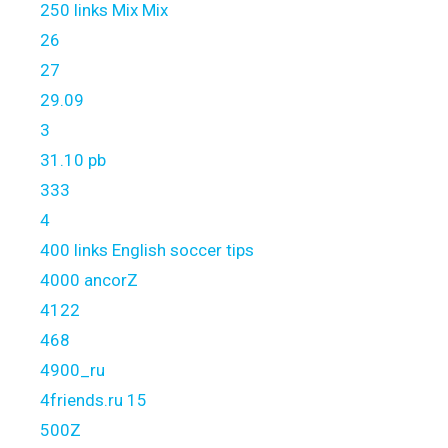
250 links Mix Mix
26
27
29.09
3
31.10 pb
333
4
400 links English soccer tips
4000 ancorZ
4122
468
4900_ru
4friends.ru 15
500Z