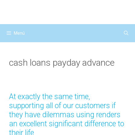
Saltar
al
contenido
Menú
cash loans payday advance
At exactly the same time,
supporting all of our customers if
they have dilemmas using renders
an excellent significant difference to
their life