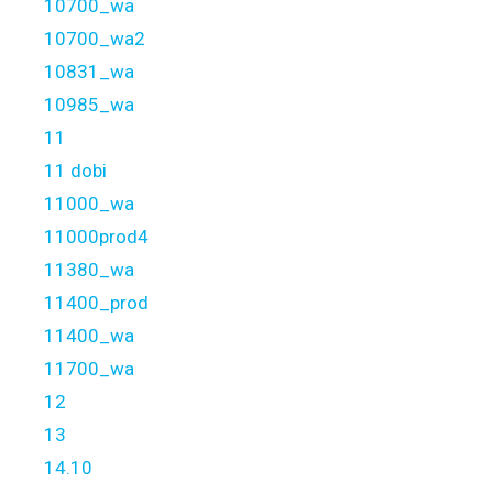
10700_wa
10700_wa2
10831_wa
10985_wa
11
11 dobi
11000_wa
11000prod4
11380_wa
11400_prod
11400_wa
11700_wa
12
13
14.10