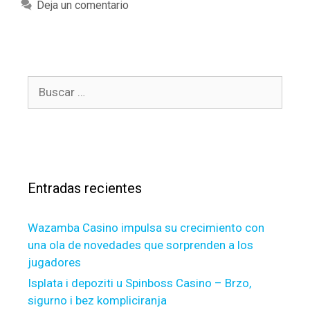
t
a
Deja un comentario
p
i
t
r
n
e
e
g
g
p
a
o
a
B
l
r
r
u
l
í
e
s
o
a
d
f
c
s
t
o
a
o
u
r
D
r
Entradas recientes
:
e
c
s
u
Wazamba Casino impulsa su crecimiento con
c
s
una ola de novedades que sorprenden a los
r
t
jugadores
i
o
b
Isplata i depoziti u Spinboss Casino – Brzo,
m
e
sigurno i bez kompliciranja
e