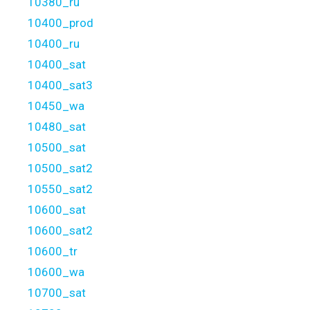
10380_ru
10400_prod
10400_ru
10400_sat
10400_sat3
10450_wa
10480_sat
10500_sat
10500_sat2
10550_sat2
10600_sat
10600_sat2
10600_tr
10600_wa
10700_sat