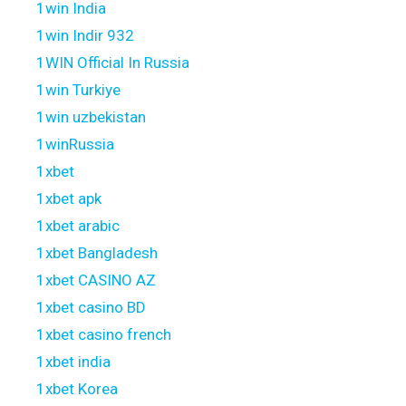
1win India
1win Indir 932
1WIN Official In Russia
1win Turkiye
1win uzbekistan
1winRussia
1xbet
1xbet apk
1xbet arabic
1xbet Bangladesh
1xbet CASINO AZ
1xbet casino BD
1xbet casino french
1xbet india
1xbet Korea