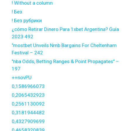
! Without a column
! Без
! Без рубрики
¿cómo Retirar Dinero Para 1xbet Argentina? Guía
2023 492
"mostbet Unveils Nrnb Bargains For Cheltenham
Festival – 242
"nba Odds, Betting Ranges & Point Propagates" –
197
++novPU
0,1586966073
0,2065432923
0,2561130092
0,3181944482
0,4327909699
0,4658320839