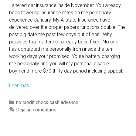
I altered car insurance inside November. You already
been towering insurance rates on me personally
experience January. My Allstate Insurance have
delivered over the proper papers functions double. The
past big date the past few days out of April. Why
provides this matter not already been fixed! No one
has contacted me personally from inside the ten
working days your promised. Youre battery charging
me personally and you will my personal disable
boyfriend more $70 thirty day period including appeal.
Leer más
T
h
e
C
no credit check cash advance
y
a
Deja un comentario
d
t
o
e
n
g