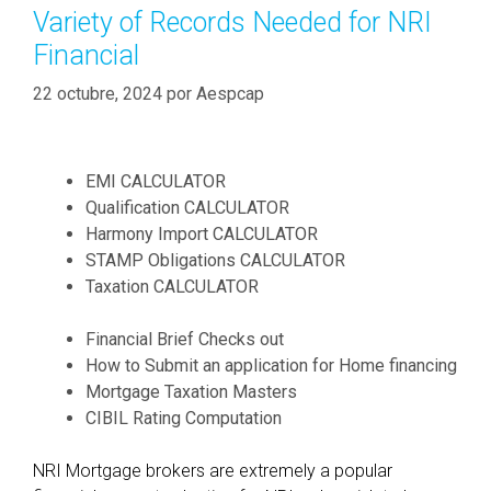
’
o
Variety of Records Needed for NRI
t
r
Financial
w
í
a
a
22 octubre, 2024
por
Aespcap
n
s
t
y
EMI CALCULATOR
o
Qualification CALCULATOR
u
Harmony Import CALCULATOR
t
STAMP Obligations CALCULATOR
o
Taxation CALCULATOR
u
t
Financial Brief Checks out
i
How to Submit an application for Home financing
l
Mortgage Taxation Masters
i
CIBIL Rating Computation
z
e
NRI Mortgage brokers are extremely a popular
y