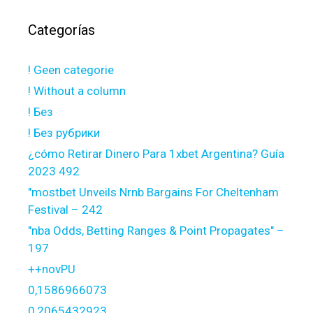
Categorías
! Geen categorie
! Without a column
! Без
! Без рубрики
¿cómo Retirar Dinero Para 1xbet Argentina? Guía
2023 492
"mostbet Unveils Nrnb Bargains For Cheltenham
Festival – 242
"nba Odds, Betting Ranges & Point Propagates" –
197
++novPU
0,1586966073
0,2065432923