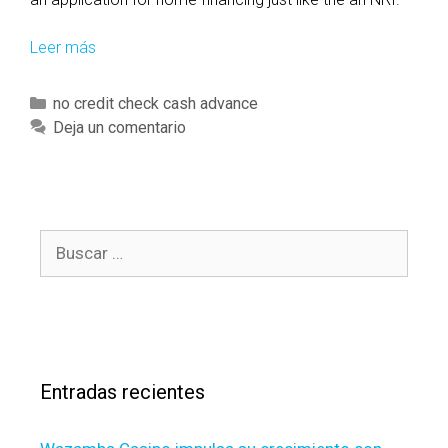
Leer más
V
a
r
C
no credit check cash advance
i
a
Deja un comentario
e
t
t
e
y
g
o
o
f
B
r
R
u
í
e
s
a
c
c
s
o
a
r
r
d
Entradas recientes
:
s
N