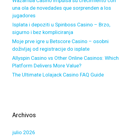
Wazamba Casino impulsa su crecimiento con
e
una ola de novedades que sorprenden a los
e
jugadores
d
e
Isplata i depoziti u Spinboss Casino – Brzo,
d
sigurno i bez kompliciranja
f
Moje prve igre u Betscore Casino – osobni
o
doživljaj od registracije do isplate
r
Allyspin Casino vs Other Online Casinos: Which
N
Platform Delivers More Value?
R
The Ultimate Lolajack Casino FAQ Guide
I
F
i
n
a
n
Archivos
c
i
julio 2026
a