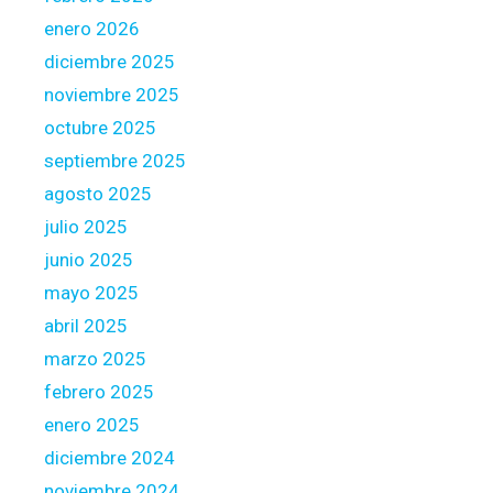
e
enero 2026
a
diciembre 2025
r
noviembre 2025
b
octubre 2025
y
w
septiembre 2025
a
agosto 2025
y
julio 2025
o
junio 2025
f
p
mayo 2025
r
abril 2025
i
marzo 2025
v
febrero 2025
a
t
enero 2025
e
diciembre 2024
l
noviembre 2024