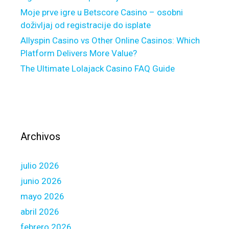
n
Moje prve igre u Betscore Casino – osobni
a
doživljaj od registracije do isplate
l
Allyspin Casino vs Other Online Casinos: Which
m
Platform Delivers More Value?
o
The Ultimate Lolajack Casino FAQ Guide
r
t
g
a
g
e
Archivos
l
o
julio 2026
a
n
junio 2026
s
mayo 2026
a
abril 2026
p
febrero 2026
p