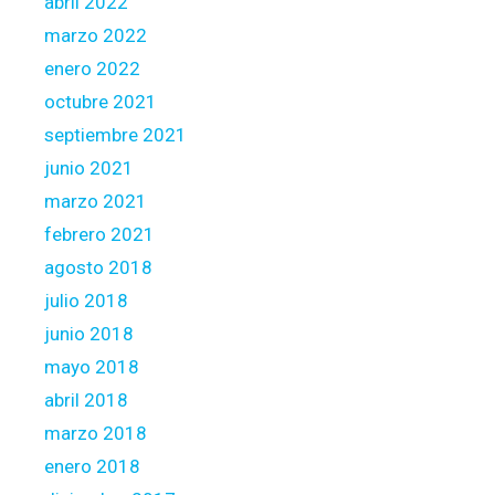
abril 2022
g
marzo 2022
f
enero 2022
r
octubre 2021
o
m
septiembre 2021
t
junio 2021
h
marzo 2021
e
febrero 2021
b
a
agosto 2018
n
julio 2018
k
junio 2018
u
mayo 2018
n
i
abril 2018
o
marzo 2018
n
enero 2018
s