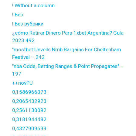
! Without a column
! Без
! Без рубрики
¿cómo Retirar Dinero Para 1xbet Argentina? Guía
2023 492
"mostbet Unveils Nrnb Bargains For Cheltenham
Festival – 242
"nba Odds, Betting Ranges & Point Propagates" –
197
++novPU
0,1586966073
0,2065432923
0,2561130092
0,3181944482
0,4327909699