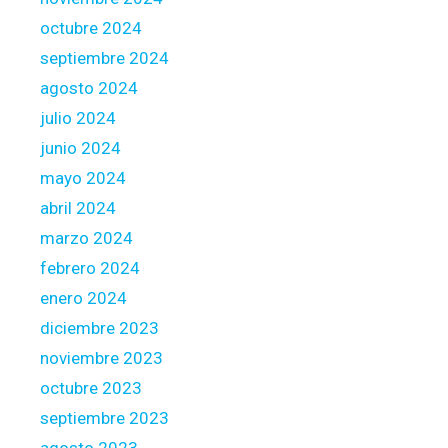
e
octubre 2024
n
d
septiembre 2024
e
agosto 2024
r
julio 2024
s
junio 2024
,
s
mayo 2024
u
abril 2024
c
marzo 2024
h
febrero 2024
a
s
enero 2024
f
diciembre 2023
o
noviembre 2023
r
octubre 2023
i
n
septiembre 2023
s