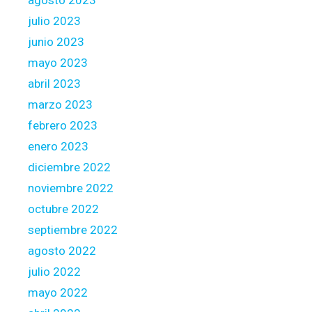
agosto 2023
t
julio 2023
a
junio 2023
n
c
mayo 2023
e
abril 2023
b
marzo 2023
a
febrero 2023
n
k
enero 2023
s
diciembre 2022
,
noviembre 2022
b
octubre 2022
o
r
septiembre 2022
r
agosto 2022
o
julio 2022
w
mayo 2022
i
n