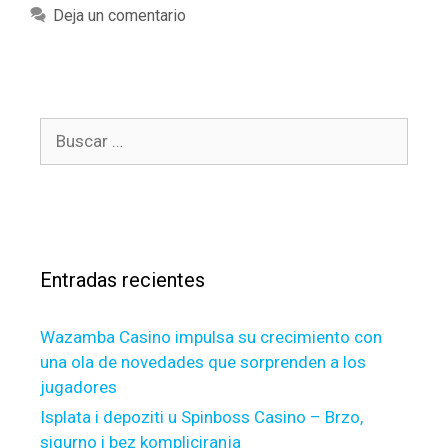
e
a
Deja un comentario
r
t
n
e
a
g
t
o
i
B
r
v
u
í
e
s
a
l
c
s
y
a
,
r
t
Entradas recientes
:
r
a
Wazamba Casino impulsa su crecimiento con
d
una ola de novedades que sorprenden a los
i
jugadores
t
i
Isplata i depoziti u Spinboss Casino – Brzo,
o
sigurno i bez kompliciranja