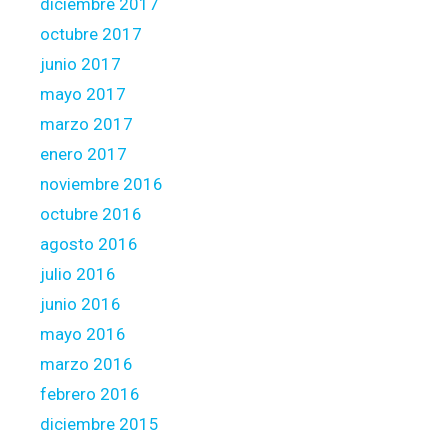
diciembre 2017
,
a
octubre 2017
n
junio 2017
d
mayo 2017
y
marzo 2017
o
u
enero 2017
c
noviembre 2016
a
octubre 2016
n
agosto 2016
m
o
julio 2016
r
junio 2016
t
mayo 2016
g
marzo 2016
a
g
febrero 2016
e
diciembre 2015
p