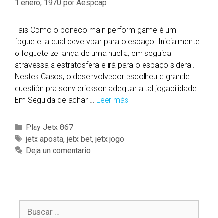
1 enero, 1970
por
Aespcap
Tais Como o boneco main perform game é um
foguete la cual deve voar para o espaço. Inicialmente,
o foguete ze lança de uma huella, em seguida
atravessa a estratosfera e irá para o espaço sideral.
Nestes Casos, o desenvolvedor escolheu o grande
cuestión pra sony ericsson adequar a tal jogabilidade.
Em Seguida de achar …
Leer más
J
e
t
C
Play Jetx 867
x
a
E
jetx aposta
,
jetx bet
,
jetx jogo
P
t
t
Deja un comentario
r
e
i
e
g
q
d
o
u
i
r
e
c
B
í
t
t