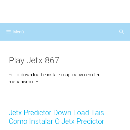
Saltar
al
contenido
Menú
Play Jetx 867
Full o down load e instale o aplicativo em teu
mecanismo. –
Jetx Predictor Down Load Tais
Como Instalar O Jetx Predictor