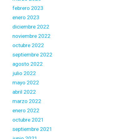
febrero 2023
enero 2023
diciembre 2022
noviembre 2022
octubre 2022
septiembre 2022
agosto 2022
julio 2022
mayo 2022
abril 2022
marzo 2022
enero 2022
octubre 2021
septiembre 2021
junio 2021