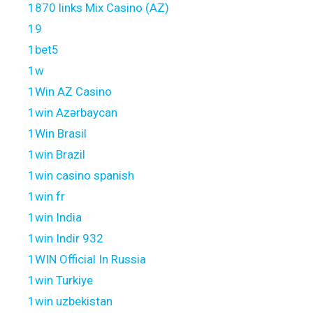
1870 links Mix Casino (AZ)
19
1bet5
1w
1Win AZ Casino
1win Azərbaycan
1Win Brasil
1win Brazil
1win casino spanish
1win fr
1win India
1win Indir 932
1WIN Official In Russia
1win Turkiye
1win uzbekistan