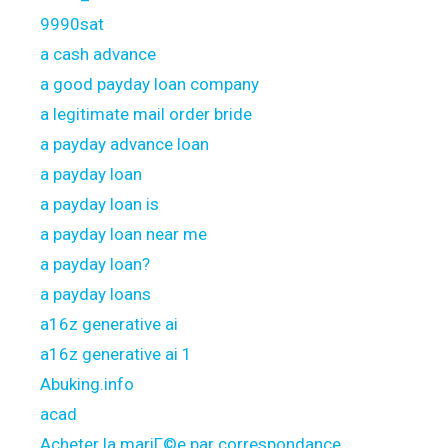
9990sat
a cash advance
a good payday loan company
a legitimate mail order bride
a payday advance loan
a payday loan
a payday loan is
a payday loan near me
a payday loan?
a payday loans
a16z generative ai
a16z generative ai 1
Abuking.info
acad
Acheter la mariГ©e par correspondance