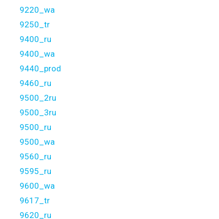
9220_wa
9250_tr
9400_ru
9400_wa
9440_prod
9460_ru
9500_2ru
9500_3ru
9500_ru
9500_wa
9560_ru
9595_ru
9600_wa
9617_tr
9620_ru