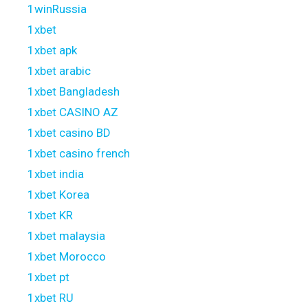
1winRussia
1xbet
1xbet apk
1xbet arabic
1xbet Bangladesh
1xbet CASINO AZ
1xbet casino BD
1xbet casino french
1xbet india
1xbet Korea
1xbet KR
1xbet malaysia
1xbet Morocco
1xbet pt
1xbet RU