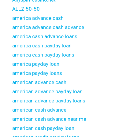
ALLZ 50-50
america advance cash
america advance cash advance
america cash advance loans
america cash payday loan
america cash payday loans
america payday loan
america payday loans
american advance cash
american advance payday loan
american advance payday loans
american cash advance
american cash advance near me
american cash payday loan