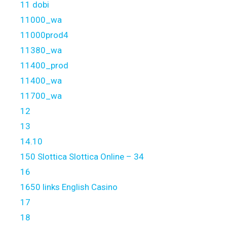
11 dobi
11000_wa
11000prod4
11380_wa
11400_prod
11400_wa
11700_wa
12
13
14.10
150 Slottica Slottica Online – 34
16
1650 links English Casino
17
18