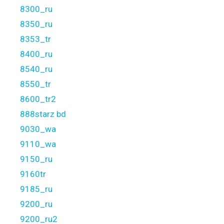
8300_ru
8350_ru
8353_tr
8400_ru
8540_ru
8550_tr
8600_tr2
888starz bd
9030_wa
9110_wa
9150_ru
9160tr
9185_ru
9200_ru
9200_ru2