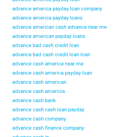
advance america payday loan company
advance america payday loans
advance american cash advance near me
advance american payday loans
advance bad cash credit loan
advance bad cash credit loan loan
advance cash america near me
advance cash america payday loan
advance cash american
advance cash americia
advance cash bank
advance cash cash loan payday
advance cash company
advance cash finance company