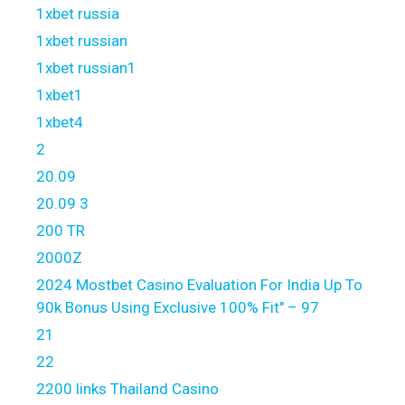
1xbet russia
1xbet russian
1xbet russian1
1xbet1
1xbet4
2
20.09
20.09 3
200 TR
2000Z
2024 Mostbet Casino Evaluation For India Up To
90k Bonus Using Exclusive 100% Fit" – 97
21
22
2200 links Thailand Casino