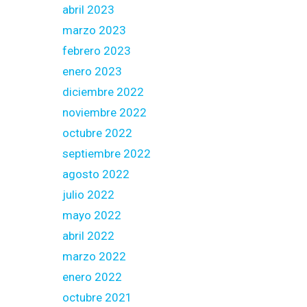
abril 2023
marzo 2023
febrero 2023
enero 2023
diciembre 2022
noviembre 2022
octubre 2022
septiembre 2022
agosto 2022
julio 2022
mayo 2022
abril 2022
marzo 2022
enero 2022
octubre 2021