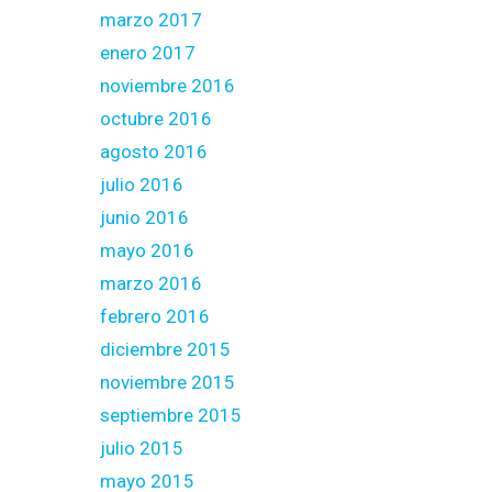
marzo 2017
enero 2017
noviembre 2016
octubre 2016
agosto 2016
julio 2016
junio 2016
mayo 2016
marzo 2016
febrero 2016
diciembre 2015
noviembre 2015
septiembre 2015
julio 2015
mayo 2015